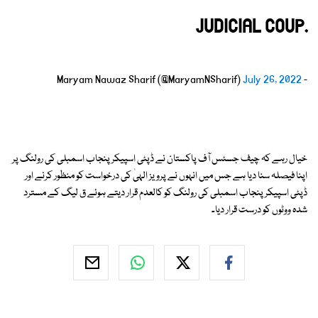
JUDICIAL COUP.
July 26, 2022
- Maryam Nawaz Sharif (@MaryamNSharif)
خیال رہے کہ چیف جسٹس آف پاکستان نے ڈپٹی اسپیکر پنجاب اسمبلی کی رولنگ پر
اپنا فیصلہ سنا دیا ہے جس میں انہوں نے پرویز الہیٰ کی درخواست کو منظور کرنے اور
ڈپٹی اسپیکر پنجاب اسمبلی کی رولنگ کو کالعدم قرار دیتے ہوئے ق لیگ کے مسترد
شدہ ووٹوں کو درست قرار دیا۔