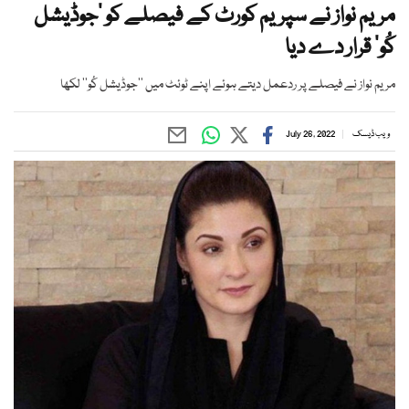
مریم نواز نے سپریم کورٹ کے فیصلے کو ’جوڈیشل
کُو‘ قرار دے دیا
مریم نواز نے فیصلے پر ردعمل دیتے ہوئے اپنے ٹوئٹ میں ’’جوڈیشل کُو‘‘ لکھا
ویب ڈیسک
July 26, 2022