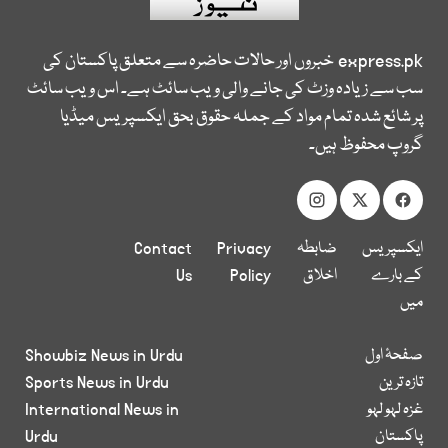
express.pk
خبروں اور حالات حاضرہ سے متعلق پاکستان کی
سب سے زیادہ وزٹ کی جانے والی ویب سائٹ ہے۔ اس ویب سائٹ
پر شائع شدہ تمام مواد کے جملہ حقوق بحق ایکسپریس میڈیا
گروپ محفوظ ہیں۔
ایکسپریس
ضابطہ
Privacy
Contact
کے بارے
اخلاق
Policy
Us
میں
صفحۂ اول
Showbiz News in Urdu
تازہ ترین
Sports News in Urdu
غزہ لہو لہو
International News in
پاکستان
Urdu