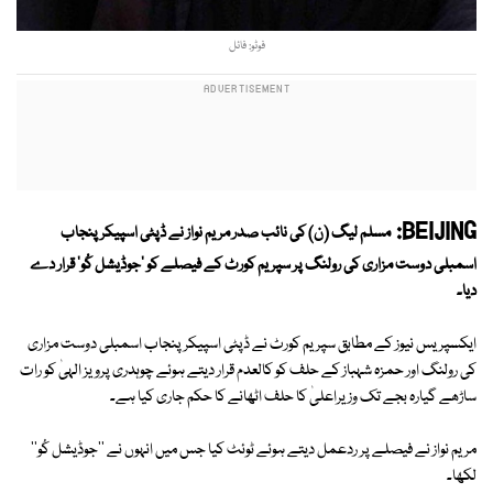
فوٹو: فائل
BEIJING:
مسلم لیگ (ن) کی نائب صدر مریم نواز نے ڈپٹی اسپیکر پنجاب
اسمبلی دوست مزاری کی رولنگ پر سپریم کورٹ کے فیصلے کو 'جوڈیشل کُو' قرار دے
دیا۔
ایکسپریس نیوز کے مطابق سپریم کورٹ نے ڈپٹی اسپیکر پنجاب اسمبلی دوست مزاری
کی رولنگ اور حمزہ شہباز کے حلف کو کالعدم قرار دیتے ہوئے چوہدری پرویز الہیٰ کو رات
ساڑھے گیارہ بجے تک وزیراعلیٰ کا حلف اٹھانے کا حکم جاری کیا ہے۔
مریم نواز نے فیصلے پر ردعمل دیتے ہوئے ٹوئٹ کیا جس میں انہوں نے ''جوڈیشل کُو''
لکھا۔