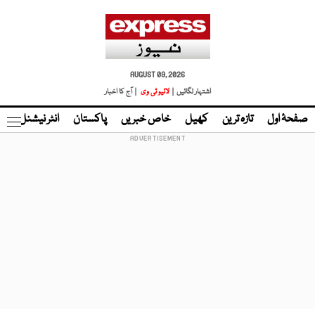
AUGUST 09, 2026
اشتہار لگائیں |
لائیو ٹی وی
| آج کا اخبار
صفحۂ اول
تازہ ترین
کھیل
خاص خبریں
پاکستان
انٹر نیشنل
ٹا