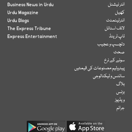
انٹر نیشنل
Business News in Urdu
کھیل
Urdu Magazine
انٹرٹینمنٹ
Urdu Blogs
لائف اسٹائل
The Express Tribune
ٹاپ ٹرینڈ
Express Entertainment
دلچسپ و عجیب
صحت
سونے کے نرخ
پیٹرولیم مصنوعات کی قیمتیں
سائنس و ٹیکنالوجی
بلاگ
بزنس
ویڈیوز
جرائم