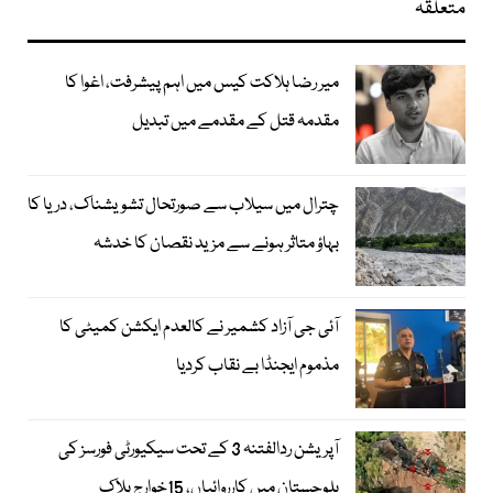
متعلقہ
میر رضا ہلاکت کیس میں اہم پیشرفت، اغوا کا
مقدمہ قتل کے مقدمے میں تبدیل
چترال میں سیلاب سے صورتحال تشویشناک، دریا کا
بہاؤ متاثر ہونے سے مزید نقصان کا خدشہ
آئی جی آزاد کشمیر نے کالعدم ایکشن کمیٹی کا
مذموم ایجنڈا بے نقاب کردیا
آپریشن ردالفتنہ 3 کے تحت سیکیورٹی فورسز کی
بلوچستان میں کارروائیاں، 15خوارج ہلاک