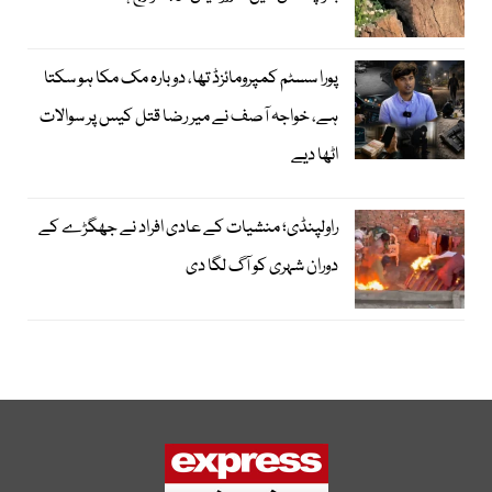
پورا سسٹم کمپرومائزڈ تھا، دوبارہ مک مکا ہو سکتا
ہے، خواجہ آصف نے میر رضا قتل کیس پر سوالات
اٹھا دیے
راولپنڈی؛ منشیات کے عادی افراد نے جھگڑے کے
دوران شہری کو آگ لگا دی