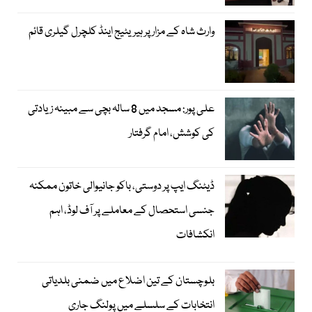
وارث شاہ کے مزار پر ہیریٹیج اینڈ کلچرل گیلری قائم
علی پور: مسجد میں 8 سالہ بچی سے مبینہ زیادتی
کی کوشش، امام گرفتار
ڈیٹنگ ایپ پر دوستی، باکو جانیوالی خاتون ممکنہ
جنسی استحصال کے معاملے پر آف لوڈ، اہم
انکشافات
بلوچستان کے تین اضلاع میں ضمنی بلدیاتی
انتخابات کے سلسلے میں پولنگ جاری