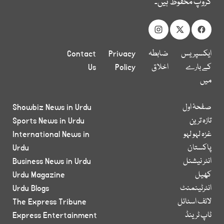
گروپ محفوظ ہیں۔
ایکسپریس
ضابطہ
Privacy
Contact
کے بارے
اخلاق
Policy
Us
میں
صفحۂ اول
Showbiz News in Urdu
تازہ ترین
Sports News in Urdu
غزہ لہو لہو
International News in
پاکستان
Urdu
انٹر نیشنل
Business News in Urdu
کھیل
Urdu Magazine
انٹرٹینمنٹ
Urdu Blogs
لائف اسٹائل
The Express Tribune
ٹاپ ٹرینڈ
Express Entertainment