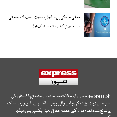
جعلی امریکی پی آر کارڈ پر سعودی عرب کا سیاحتی
ویزا حاصل کرنے والا مسافر آف لوڈ
express.pk
خبروں اور حالات حاضرہ سے متعلق پاکستان کی
سب سے زیادہ وزٹ کی جانے والی ویب سائٹ ہے۔ اس ویب سائٹ
پر شائع شدہ تمام مواد کے جملہ حقوق بحق ایکسپریس میڈیا