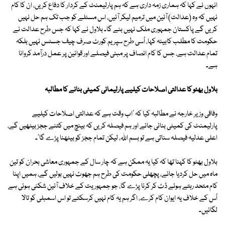
انہوں نے کہا کہ ہماری زمہ داری ہے کہ ہم پارلیمنٹ کے کردار کا دفاع کریں، ان کا کام
نہیں کہ وہ (عدالت) آئین میں ترمیم لیکر آئیں، اس مسئلے کو جب تک ہم حل نہیں
کریں گے پاکستان جمہوری ملک نہیں بنے گا۔ بلاول نے کہا کہ جس طرح عدالت نے
حکومت کا مطلب کابینہ کہا، اُسی طرح سپریم کورٹ صرف چیف جسٹس نہیں بلکہ
تمام عدالت ہے، جس کا کام انصاف پر مبنی فیصلے اور قوانین پر عمل درآمد کروانا
ہے۔
بلاول بھٹو کا عدالتی اصلاحات کیلیے پارلیمانی کمیٹی بنانے کا مطالبہ
وفاقی وزیر خارجہ نے مطالبہ کیا کہ 'اب وقت ہے کہ عدالتی اصلاحات کیلیے
پارلیمنٹ کی کمیٹی بنائی جائے اور ہم فیصلہ کریں کہ بینچ میں کتنے ججز بیٹھیں گے،
اعلی عدلیہ فیصلہ سناتی ہے تو بسم اللہ، لیکن تمام ججز کو بیٹھنا پڑے گا'۔
بلاول بھٹو کا کہنا تھا کہ کیا یہ ممکن ہے کہ چار سال کے جمہوری معاشی بحران کو تین
ماہ میں حل کردیا جائے، پچھلی حکومت کی طرح ہم جھوٹ نہیں بولیں گے، ہمیں اپنا
کام متحد رہتے ہوئے ڈٹ کر کرنا پڑے گا، جو جمہوریت کے خلاف آئین شکنی ہوئی ہے
اُس کے خلاف یہ ایوان کام کرے، اگر ہم یہ کام نہیں کرسکتے تو اس اسمبلی کو تالا
لگائیں۔