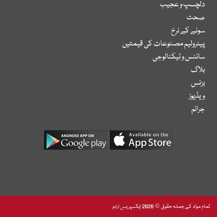
دلچسپ و عجیب
صحت
سونے کے نرخ
پیٹرولیم مصنوعات کی قیمتیں
سائنس و ٹیکنالوجی
بلاگ
بزنس
ویڈیوز
جرائم
تمام مواد کے جملہ حقوق © 2026 ایکسپریس اردو