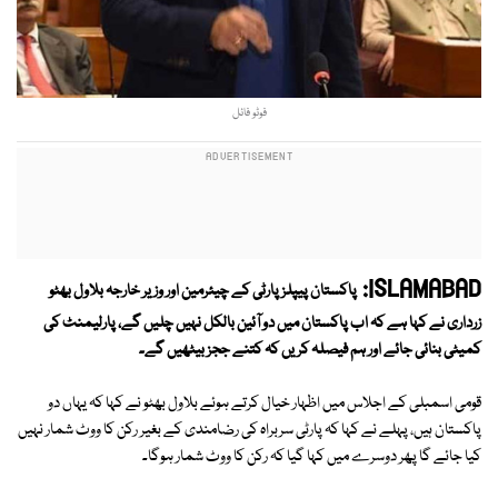
فوٹو فائل
ISLAMABAD:
پاکستان پیپلزپارٹی کے چیئرمین اور وزیر خارجہ بلاول بھٹو
زرداری نے کہا ہے کہ اب پاکستان میں دو آئین بالکل نہیں چلیں گے، پارلیمنٹ کی
کمیٹی بنائی جائے اور ہم فیصلہ کریں کہ کتنے ججز بیٹھیں گے۔
قومی اسمبلی کے اجلاس میں اظہار خیال کرتے ہوئے بلاول بھٹو نے کہا کہ یہاں دو
پاکستان ہیں، پہلے نے کہا کہ پارٹی سربراہ کی رضامندی کے بغیر رکن کا ووٹ شمار نہیں
کیا جائے گا پھر دوسرے میں کہا گیا کہ رکن کا ووٹ شمار ہوگا۔