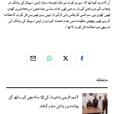
اُن کا مزید کہنا تھا کہ 'سپریم کورٹ نے ایک فیصلہ سنایا، ڈپٹی اسپیکر کی رولنگ اور
پنجاب کے وزیراعلی کے بارے میں تھی، تمام سیاسی جماعتیں اس معاملے پر کھڑی
تھیں کھڑی ہیں، ہم کسی کو ایکس وائی کرکے ڈرا نہیں رہے تھے بس فل کورٹ کا مطالبہ
کررہے تھے، پچھلی حکومت میں عدم اعتماد کے دوران ڈپٹی اسپیکر کی رولنگ آئی
تب بھی میرا مطالبہ فل کورٹ کا تھا'۔
متعلقہ
لاہور؛ قریبی رشتےدار کی 12 سالہ بچی کے ساتھ گن
پوائنٹ پر زیادتی، ملزم گرفتار