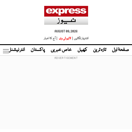
AUGUST 09, 2026
اشتہار لگائیں |
لائیو ٹی وی
| آج کا اخبار
صفحۂ اول
تازہ ترین
کھیل
خاص خبریں
پاکستان
انٹر نیشنل
ٹا