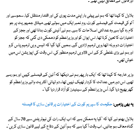
اور قانون کے مطابق نہیں تھے'۔
بلاول کا کہنا تھا کہ ہم نے پہلی بار اپنی مدت پوری کی اور اقتدار منتقل کیا، سموسے اور
آلو کی قیمت کے فیصلے کورٹ روم نمبر ایک میں ہوتے تھے، میثاق جمہوریت پر جو
کام رہ گیا ہے وہ عدالتی اصلاحات کا ہے، ہم نے آئینی کورٹ بنانا تھی اور ججز کے
اختیارات کا تعین کرنا تھا، اس ایوان کو اور وزیراعظم کو دھمکی دی گئی کہ ججز کو
اختیارات دو ورنہ اٹھارویں ترمیم اڑادیں گے، ہمیں کہا گیا کہ انیس ویں ترمیم پاس کرو
اور ہم نے بڑی غلطی کر کے اس 19ویں ترمیم منظور کی، اس وقت کی اپوزیشن اس میں
خوش تھی۔
وزیر خارجہ کا کہنا تھا کہ 'ایک بار پھر ہم نے دیکھا کہ آئین کے فیصلے کہیں اور ہو رہے
تھے، اس دور میں عدالت کا کردار ٹھیک نہیں تھا۔ دو تہائی اکثریت والے وزیراعظم کو
گھر بھیج دیا گیا، اُس وزیراعظم کے سینیٹرز کو أزاد قرار دیا گیا'۔
یہ بھی پڑھیں:
حکومت کا سپریم کورٹ کے اختیارات پر قانون سازی کا فیصلہ
بلاول بھٹو نے کہا کہ 'کیا یہ ممکن ہے کہ اب ایک رات کی نیوٹریلٹی سے 70 سال کے
گناہ معاف ہو جائیں، اب وقت آگیا ہے کہ ہم آئین کے دفاع کے لیے قانون سازی کریں'۔