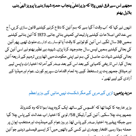
مجھے اس سے فرق نہیں پڑتا کہ وزیراعلیٰ پنجاب حمزہ شہباز بنے یا پرویز الہیٰ بنے،
بلاول بھٹو
انہوں نے کہا کہ 'اب وقت آگیا ہے کہ ہم آئین کا دفاع کرنے کیلئے قانون سازی کریں، آج
ہی عدالتی اصلاحات کیلئے پارلیمانی کمیٹی بنائی جائے، 1973 کا آئین بنانے کیلئے
ہمیں 30 سال لگے، اس آئین کو توڑنے کا وقت آیا تو سارے ادارے ملوث تھے، پھر أئین
کی بحالی کیلئے ہمیں تیس سال جدوجہد کرنا پڑی، شہید بے نظیر بھٹو نے اسی آئین کی
بحالی کیلئے شہادت حاصل کی، ہم نے اپنی حکومت میں اٹھارویں ترمیم کے ذریعہ آئین
بحال کیا، اس تاریخی کامیابی کے بعد اس کے بعد صدر کے آمرانہ اختیارات واپس لیے
اور میثاق جمہوریت پر دستخط کیے، یہ تمام اقدامات سپریم کورٹ، عوام اور میڈیا کے
آزادی کے لیے تھے'۔
مزید پڑھیں:
لڑیں گے مریں گے مگر شکست نہیں مانیں گے، وزیراعظم
وزیر خارجہ کا کہنا تھا کہ 'افسوس کے ساتھ ایک گروہ پیدا ہوا تاکہ وہ کنٹرولڈ
جمہوریت چلا سکے ، آئین کے آرٹیکل 58/ ٹو بی کا اختیار اب عدالت کے پاس چلا گیا
ہے جبکہ پہلے یہ اختیار صدر کے پاس تھا، ہر روز عوام کے مینڈیٹ اور منتخب ایوان پر
حملہ ہوتا رہے، افتخار چوہدری نے کسی کے ہاتھوں میں آکر ایسے فیصلے دیئے جو آئین