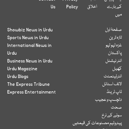
کے بارے
اخلاق
Policy
Us
میں
صفحۂ اول
Showbiz News in Urdu
تازہ ترین
Sports News in Urdu
غزہ لہو لہو
International News in
پاکستان
Urdu
انٹر نیشنل
Business News in Urdu
کھیل
Urdu Magazine
انٹرٹینمنٹ
Urdu Blogs
لائف اسٹائل
The Express Tribune
ٹاپ ٹرینڈ
Express Entertainment
دلچسپ و عجیب
صحت
سونے کے نرخ
پیٹرولیم مصنوعات کی قیمتیں