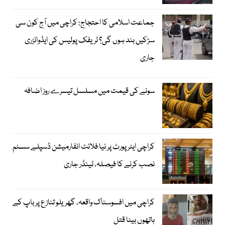
جماعت اسلامی کا احتجاج: کراچی میں آج کون سی
سڑکیں بند ہوں گی؟ ٹریفک پولیس کی ایڈوائزری
جاری
سونے کی قیمت میں مسلسل تیسرے روز اضافہ
کراچی ایئرپورٹ پر نیا فلائٹ انفارمیشن ڈسپلے سسٹم
نصب کرنے کا فیصلہ، ٹینڈر جاری
کراچی میں افسوسناک واقعہ، گھریلو تنازع پر باپ کے
ہاتھوں بیٹا قتل