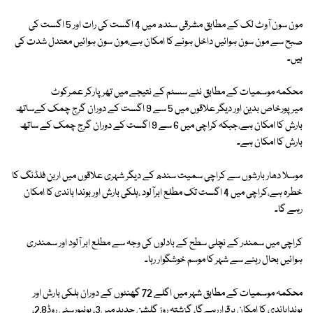
مون سون آوٹ لک کے مطابق مشرقی سندھ میں 4 اگست کی رات اور 5 اگست کی
صبح سے مون سون ہوائیں داخل ہونے کا امکان ہے،مون سون ہوائیں معتدل شدت کی
ہیں۔
محکمہ موسمیات کے مطابق نئے سسٹم کے نتیجے میں تھرپارکر عمرکوٹ
میرپورخاص بدین اور دیگر علاقوں میں 5 سے 9 اگست کے دوران گرج چمک کےساتھ
بارش کا امکان ہے،جبکہ کراچی میں 6 سے 9 اگست کے دوران گرج چمک کے ساتھ
بارش کا امکان ہے۔
موسلا دھار بارشوں سے کراچی سمیت سندھ کے دیگر شہری علاقوں میں اربن فلڈنگ کا
خطرہ ہے،کراچی میں 4 اگست تک مطلع ابرآلود ،ہلکی بارش اور بوندا باندی کا امکان
رہے گا۔
کراچی میں سمندر کے نچلی سطح کے بادلوں کی وجہ سے مطلع ابر آلود اور سمندری
ہوائیں بحال رہنے سے شہر کا موسم خوشگوار رہا۔
محکمہ موسمیات کے مطابق شہر میں اگلے 72 گھنٹوں کے دوران ہلکی بارش اور
بونداباندی کا امکان برقراررہےگا، گزشتہ روز گلشن حدید میں3، یونیورسٹی روڈ2.8،