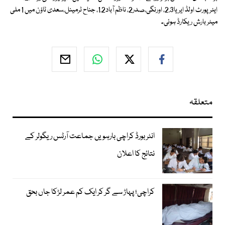
ایئرپورٹ اولڈ ایریا2.3، اورنگی،صدر2، ناظم آباد1.2، جناح ٹرمینل،سعدی ٹاؤن میں 1 ملی
میٹر بارش ریکارڈ ہوئی۔
متعلقہ
انٹر بورڈ کراچی بارہویں جماعت آرٹس ریگولر کے
نتائج کا اعلان
کراچی؛ پہاڑ سے گر کر ایک کم عمر لڑکا جاں بحق