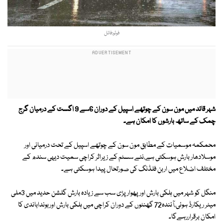
فوٹو:فائل
شہر قائد میں مون سون کے چوتھے اسپیل کے دوران 6سے 9 اگست کے درمیان گرج
چمک کے ساتھ بارشوں کا امکان ہے۔
محمکمہ موسمیات کے مطابق مون سون کے چوتھے اسپیل کے تحت درمیانی اور
موسلادھار بارش ہوسکتی ہے،نئے سسٹم کے زیراثر کراچی سمیت دیہی سندھ کے
مختلف اضلاع میں اربن فلڈنگ کی صورتحال پیدا ہوسکتی ہے۔
منگل کو شہر میں ہلکی بارش اور پھوار پڑی سب سے زیادہ بارش گلشن حدید میں 3ملی
میٹر ریکارڈ ہوئی،آئندہ72 گھنٹوں کے دوران کراچی میں ہلکی بارش اوربونداباندی کا
امکان برقراررہےگا۔