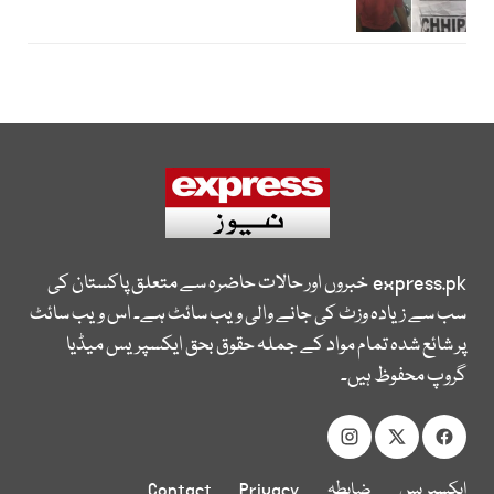
express.pk
خبروں اور حالات حاضرہ سے متعلق پاکستان کی
سب سے زیادہ وزٹ کی جانے والی ویب سائٹ ہے۔ اس ویب سائٹ
پر شائع شدہ تمام مواد کے جملہ حقوق بحق ایکسپریس میڈیا
گروپ محفوظ ہیں۔
ایکسپریس
ضابطہ
Privacy
Contact