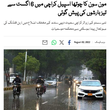
مون سون کا چوتھا اسپیل کراچی میں 6 اگست سے
تیز بارشوں کی پیش گوئی
نئے سسٹم کے زیراثر کراچی سمیت دیہی سندھ کے مختلف اضلاع میں اربن فلڈنگ کی
صورتحال پیدا ہوسکتی ہے،محکمہ موسمیات
ویب ڈیسک
August 02, 2022