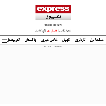
AUGUST 08, 2026
اشتہار لگائیں |
لائیو ٹی وی
| آج کا اخبار
صفحۂ اول
تازہ ترین
کھیل
خاص خبریں
پاکستان
انٹر نیشنل
ٹا