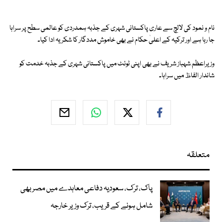
نام و نمود کی لالچ سے عاری پاکستانی شہری کے جذبہ ہمدردی کو عالمی سطح پر سراہا
جا رہا ہے اور ترکیہ کے اعلیٰ حکام نے بھی خاموش مددگار کا شکریہ ادا کیا۔
وزیراعظم شہباز شریف نے بھی اپنی ٹوئٹ میں پاکستانی شہری کے جذبہ خدمت کو
شاندار الفاظ میں سراہا۔
متعلقہ
پاک، ترک، سعودیہ دفاعی معاہدے میں مصر بھی
شامل ہونے کے قریب، ترک وزیر خارجہ