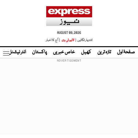
AUGUST 09, 2026
اشتہار لگائیں |
لائیو ٹی وی
| آج کا اخبار
صفحۂ اول
تازہ ترین
کھیل
خاص خبریں
پاکستان
انٹر نیشنل
ٹا