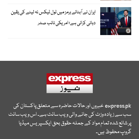
ایران نے آبنائے ہرمز میں ٹول ٹیکس نہ لینے کی یقین
دہانی کرائی ہے؛ امریکی نائب صدر
express.pk
خبروں اور حالات حاضرہ سے متعلق پاکستان کی
سب سے زیادہ وزٹ کی جانے والی ویب سائٹ ہے۔ اس ویب سائٹ
پر شائع شدہ تمام مواد کے جملہ حقوق بحق ایکسپریس میڈیا
گروپ محفوظ ہیں۔