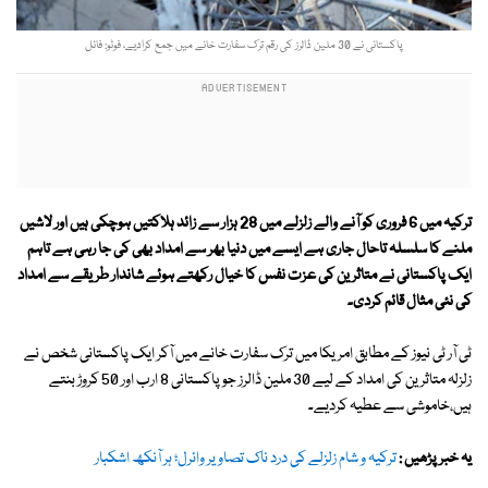
پاکستانی نے 30 ملین ڈالرز کی رقم ترک سفارت خانے میں جمع کرادیے، فوٹو: فائل
ترکیہ میں 6 فروری کو آنے والے زلزلے میں 28 ہزار سے زائد ہلاکتیں ہوچکی ہیں اور لاشیں
ملنے کا سلسلہ تاحال جاری ہے ایسے میں دنیا بھر سے امداد بھی کی جا رہی ہے تاہم
ایک پاکستانی نے متاثرین کی عزت نفس کا خیال رکھتے ہوئے شاندار طریقے سے امداد
کی نئی مثال قائم کردی۔
ٹی آر ٹی نیوز کے مطابق امریکا میں ترک سفارت خانے میں آکر ایک پاکستانی شخص نے
زلزلہ متاثرین کی امداد کے لیے 30 ملین ڈالرز جو پاکستانی 8 ارب اور 50 کروڑ بنتے
ہیں،خاموشی سے عطیہ کردیے۔
یہ خبر پڑھیں :
ترکیہ و شام زلزلے کی درد ناک تصاویر وائرل؛ ہر آنکھ اشکبار