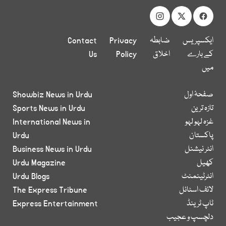
ایکسپریس
ضابطہ
Privacy
Contact
کے بارے
اخلاق
Policy
Us
میں
صفحۂ اول
Showbiz News in Urdu
تازہ ترین
Sports News in Urdu
غزہ لہو لہو
International News in
پاکستان
Urdu
انٹر نیشنل
Business News in Urdu
کھیل
Urdu Magazine
انٹرٹینمنٹ
Urdu Blogs
لائف اسٹائل
The Express Tribune
ٹاپ ٹرینڈ
Express Entertainment
دلچسپ و عجیب