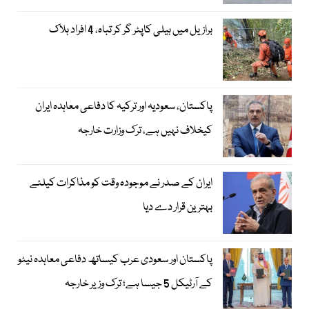
برازیل میں ہیلی کاپٹر گر کر تباہ، 4 افراد ہلاک
پاکستان، سعودیہ اور ترکیہ کا دفاعی معاہدہ ایران
کیخلاف نہیں ہے، ترک وزارت خارجہ
ایران کے صدر نے موجودہ وقت کو مذاکرات کیلئے
بہترین قرار دے دیا
پاکستان اور سعودی عرب کیساتھ دفاعی معاہدہ نیٹو
کے آرٹیکل 5 جیسا ہے؛ ترک وزیر خارجہ