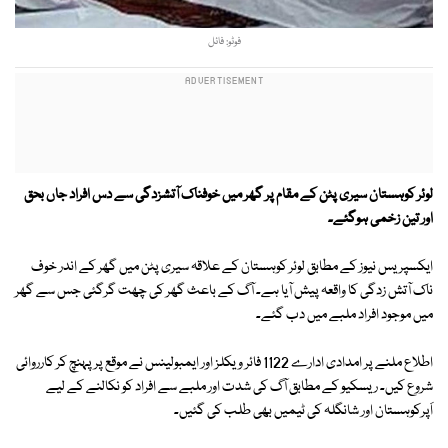
فوٹو: فائل
لوئر کوہستان سیری پٹن کے مقام پر گھر میں خوفناک آتشزدگی سے دس افراد جاں بحق
اور تین زخمی ہوگئے۔
ایکسپریس نیوز کے مطابق لوئر کوہستان کے علاقہ سیری پٹن میں گھر کے اندر خوف
ناک آتش زدگی کا واقعہ پیش آیا ہے۔ آگ کے باعث گھر کی چھت گرگئی جس سے گھر
میں موجود افراد ملبے میں دب گئے۔
اطلاع ملنے پر امدادی ادارے 1122 فائر ویکلز اور ایمبولینس نے موقع پر پہنچ کر کارروائی
شروع کیں۔ ریسکیو کے مطابق آگ کی شدت اور ملبے سے افراد کو نکالنے کے لیے
اَپرکوہستان اور شانگلہ کی ٹیمیں بھی طلب کی گئیں۔