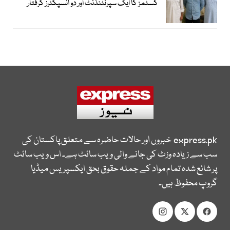
کسٹمز کا ایک سپرنٹنڈنٹ اور دو انسپکٹرز گرفتار
express.pk
خبروں اور حالات حاضرہ سے متعلق پاکستان کی
سب سے زیادہ وزٹ کی جانے والی ویب سائٹ ہے۔ اس ویب سائٹ
پر شائع شدہ تمام مواد کے جملہ حقوق بحق ایکسپریس میڈیا
گروپ محفوظ ہیں۔