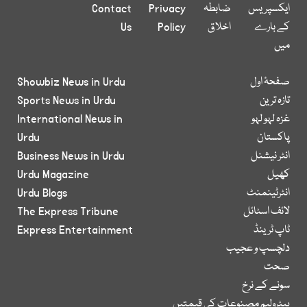
ایکسپریس
ضابطہ
Privacy
Contact
کے بارے
اخلاق
Policy
Us
میں
صفحۂ اول
Showbiz News in Urdu
تازہ ترین
Sports News in Urdu
غزہ لہو لہو
International News in
پاکستان
Urdu
انٹر نیشنل
Business News in Urdu
کھیل
Urdu Magazine
انٹرٹینمنٹ
Urdu Blogs
لائف اسٹائل
The Express Tribune
ٹاپ ٹرینڈ
Express Entertainment
دلچسپ و عجیب
صحت
سونے کے نرخ
پیٹرولیم مصنوعات کی قیمتیں