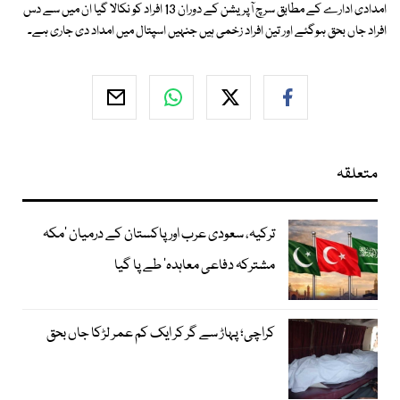
امدادی ادارے کے مطابق سرچ آپریشن کے دوران 13 افراد کو نکالا گیا ان میں سے دس
افراد جاں بحق ہوگئے اور تین افراد زخمی ہیں جنہیں اسپتال میں امداد دی جاری ہے۔
متعلقہ
ترکیہ، سعودی عرب اور پاکستان کے درمیان ’مکہ
مشترکہ دفاعی معاہدہ‘ طے پا گیا
کراچی؛ پہاڑ سے گر کر ایک کم عمر لڑکا جاں بحق