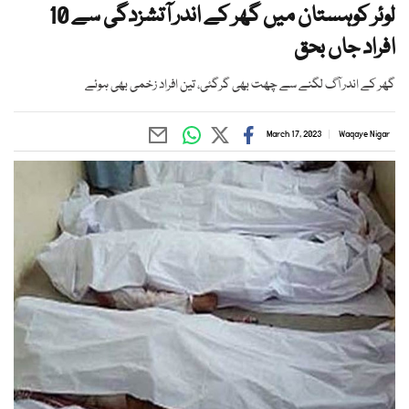
لوئر کوہستان میں گھر کے اندر آتشزدگی سے 10
افراد جاں بحق
گھر کے اندر آگ لگنے سے چھت بھی گرگئی، تین افراد زخمی بھی ہوئے
March 17, 2023
Waqaye Nigar