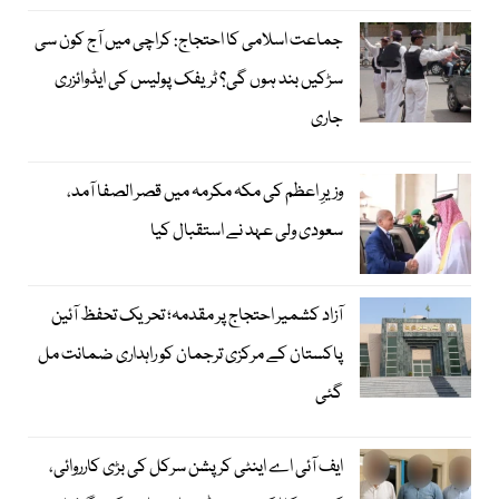
جماعت اسلامی کا احتجاج: کراچی میں آج کون سی
سڑکیں بند ہوں گی؟ ٹریفک پولیس کی ایڈوائزری
جاری
وزیرِ اعظم کی مکہ مکرمہ میں قصر الصفا آمد،
سعودی ولی عہد نے استقبال کیا
آزاد کشمیر احتجاج پر مقدمہ؛ تحریک تحفظ آئین
پاکستان کے مرکزی ترجمان کو راہداری ضمانت مل
گئی
ایف آئی اے اینٹی کرپشن سرکل کی بڑی کارروائی،