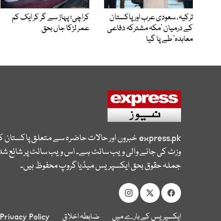
ترکیہ، سعودی عرب اور پاکستان
کراچی؛ پہاڑ سے گر کر ایک کم
کے درمیان ’مکہ مشترکہ دفاعی
عمر لڑکا جاں بحق
معاہدہ‘ طے پا گیا
express.pk
خبروں اور حالات حاضرہ سے متعلق پاکستان 
وزٹ کی جانے والی ویب سائٹ ہے۔ اس ویب سائٹ پر شائع شدہ
جملہ حقوق بحق ایکسپریس میڈیا گروپ محفوظ ہیں۔
ایکسپریس کے بارے میں
ضابطہ اخلاق
Privacy Policy