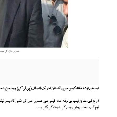
عمران خان کی نیب م
نیب نے توشہ خانہ کیس میں پاکستان تحریک انصاف( پی ٹی آئی) چیئرمین عمر
ذرائع کے مطابق نیب نے توشہ خانہ کیس میں عمران خان کی طلبی کا دوسرا نوٹ
ٹیم کے سامنے پیش ہونے کی ہدایت کی گئی ہے۔