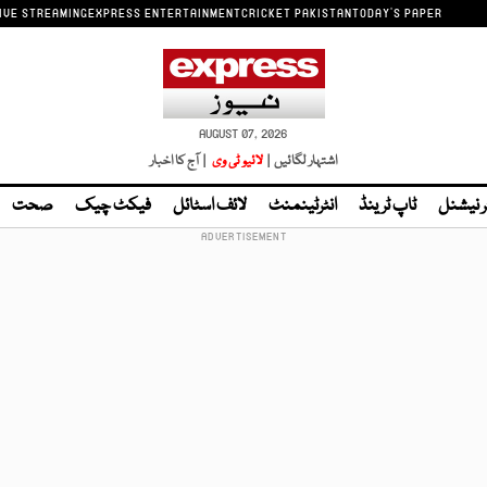
IVE STREAMING
EXPRESS ENTERTAINMENT
CRICKET PAKISTAN
TODAY'S PAPER
AUGUST 07, 2026
اشتہار لگائیں |
لائیو ٹی وی
| آج کا اخبار
ر نیشنل
ٹاپ ٹرینڈ
انٹرٹینمنٹ
لائف اسٹائل
فیکٹ چیک
صحت