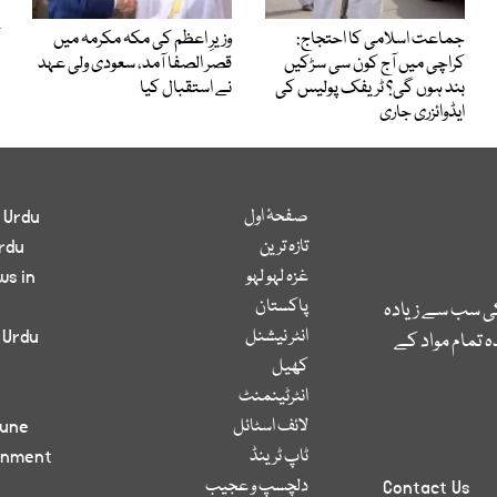
جماعت اسلامی کا احتجاج:
وزیرِ اعظم کی مکہ مکرمہ میں
کراچی میں آج کون سی سڑکیں
قصر الصفا آمد، سعودی ولی عہد
بند ہوں گی؟ ٹریفک پولیس کی
نے استقبال کیا
ایڈوائزری جاری
صفحۂ اول
 Urdu
تازہ ترین
rdu
غزہ لہو لہو
ws in
پاکستان
کی سب سے زیادہ
انٹر نیشنل
 Urdu
 تمام مواد کے
کھیل
انٹرٹینمنٹ
لائف اسٹائل
bune
ٹاپ ٹرینڈ
inment
دلچسپ و عجیب
Contact Us