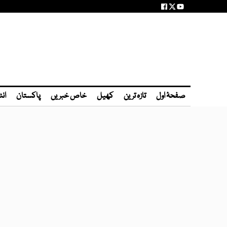
صفحۂ اول
تازہ ترین
کھیل
خاص خبریں
پاکستان
انٹ