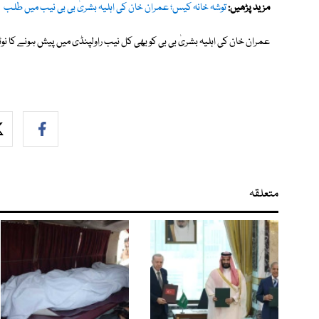
مزید پڑھیں:
توشہ خانہ کیس؛ عمران خان کی اہلیہ بشریٰ بی بی نیب میں طلب
عمران خان کی اہلیہ بشریٰ بی بی کو بھی کل نیب راولپنڈی میں پیش ہونے کا ن
متعلقہ