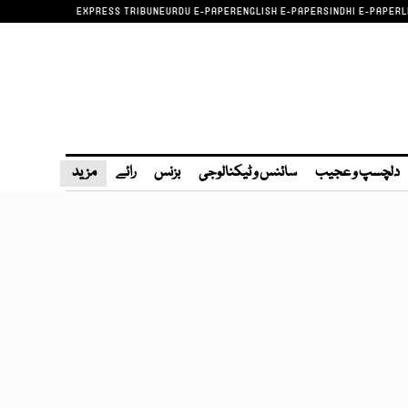
EXPRESS TRIBUNE
URDU E-PAPER
ENGLISH E-PAPER
SINDHI E-PAPER
L
دلچسپ و عجیب
سائنس و ٹیکنالوجی
بزنس
رائے
مزید