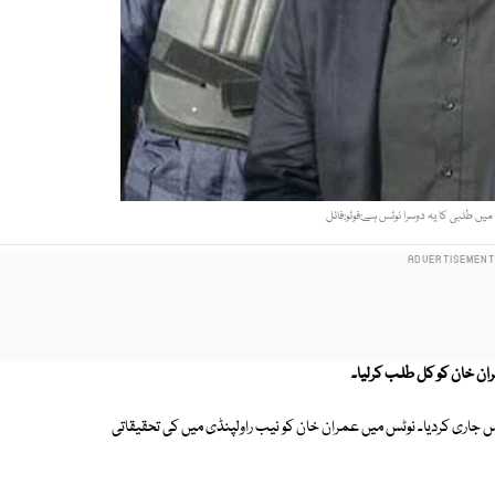
یں طلبی کا یہ دوسرا نوٹس ہے:فوٹو:فائل
ان خان کو کل طلب کرلیا۔
س جاری کردیا۔ نوٹس میں عمران خان کو نیب راولپنڈی میں کی تحقیقاتی