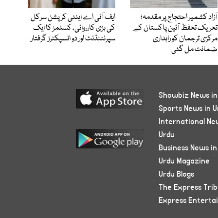
آزاد کشمیر احتجاج پر مقدمہ؛
ایف آئی اے اینٹی کرپشن سرکل
تحریک تحفظ آئین پاکستان کے
کی بڑی کارروائی، کسٹمز کا ایک
مرکزی ترجمان کو راہداری
سپرنٹنڈنٹ اور دو انسپکٹرز گرفتار
ضمانت مل گئی
Showbiz News in
Sports News in U
International Ne
Urdu
Business News in
Urdu Magazine
Urdu Blogs
The Express Tri
Express Enterta