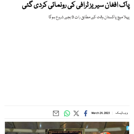
پاک افغان سیریز ٹرافی کی رونمائی کردی گئی
پہلا میچ پاکستان وقت کے مطابق رات 9 بجے شروع ہوگا
ویب ڈیسک
March 24, 2023