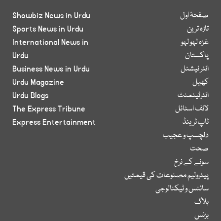
صفحۂ اول
Showbiz News in Urdu
تازہ ترین
Sports News in Urdu
غزہ لہو لہو
International News in
پاکستان
Urdu
انٹر نیشنل
Business News in Urdu
کھیل
Urdu Magazine
انٹرٹینمنٹ
Urdu Blogs
لائف اسٹائل
The Express Tribune
ٹاپ ٹرینڈ
Express Entertainment
دلچسپ و عجیب
صحت
سونے کے نرخ
پیٹرولیم مصنوعات کی قیمتیں
سائنس و ٹیکنالوجی
بلاگ
بزنس