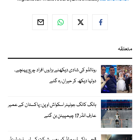
متعلقہ
رونالڈو کی شادی دیکھنے ہزاروں افراد چرچ پہنچے،
دولہا دیکھ کر حیران رہ گئے
ہانگ کانگ جونیئر اسکواش اوپن: پاکستان کے عمیر
عارف انڈر 17 چیمپیئن بن گئے
قومی ہاکی ٹیم ورلڈ کپ میں شرکت کے لیے نیدرلینڈ