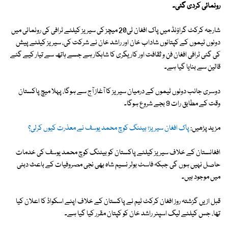
رونمائی کردی گئی۔
شارجہ کرکٹ گراؤنڈ میں پاک افغان ٹی20 میچز کی سیریز کیلئے ٹرافی کی رونمائی میں
دونوں ٹیموں کے کپتانوں شاداب خان اور راشد خان نے شرکت کی، سیریز کیلئے پیش
کی گئی ٹرافی افغان فن و ثقافت اور کاریگری کا شاہکار ہے جسے ہاتھ سے تیار کیے گئے
قالین سے بنایا گیا ہے۔
دوسری جانب دونوں ٹیموں کے درمیان سیریز کا آغاز آج سے ہوگا، پہلا میچ پاکستان
وقت کے مطابق رات 9 بجے شروع ہوگا۔
مزید پڑھیں:
پاک افغان سیریز؛ بیٹنگ کوچ محمد یوسف نے معذرت کیوں کرلی؟
افغانستان کے خلاف سیریز کیلئے پاکستان کو بیٹنگ کوچ محمد یوسف کی خدمات
حاصل نہیں ہوں گی جبکہ فاسٹ بولر نسیم شاہ بھی نجی مصروفیات کے باعث دبئی
میں موجود ہیں۔
قبل ازیں گزشتہ روز افغان کرکٹ ٹیم نے پاکستان کے خلاف اپنے اسکواڈ کا اعلان کیا
تھا، جس کیلئے لیگ اسپنر راشد خان کو کپتان مقرر کیا گیا ہے۔