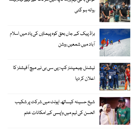
روانہ ہو گئی
براڈ پیک کے جاں بحق کوہ پیماؤں کی یاد میں اسلام
آباد میں شمعیں روشن
نیشنل چیمپئنز کپ: پی سی بی نے میچ آفیشلز کا
اعلان کر دیا
شیخ حسینہ کیساتھ ایونٹ میں شرکت پر شکیب
الحسن کی ٹیم میں واپسی کے امکانات ختم