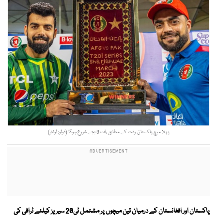
پہلا میچ پاکستان وقت کے مطابق رات 9 بجے شروع ہوگا (فوٹو: ٹوئٹر)
پاکستان اور افغانستان کے درمیان تین میچوں پر مشتمل ٹی20 سیریز کیلئے ٹرافی کی