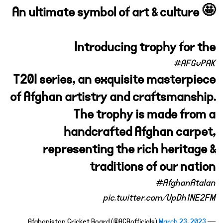
An ultimate symbol of art & culture 🤩
Introducing trophy for the
#AFGvPAK
T20I series, an exquisite masterpiece
of Afghan artistry and craftsmanship.
The trophy is made from a
handcrafted Afghan carpet,
representing the rich heritage &
traditions of our nation
#AfghanAtalan
pic.twitter.com/UpDh1NE2FM
March 23, 2023
— Afghanistan Cricket Board (@ACBofficials)