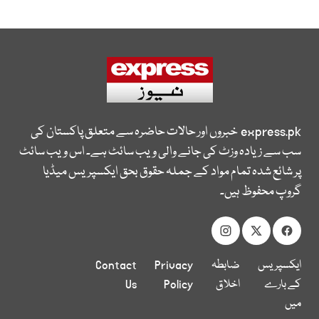
express.pk
خبروں اور حالات حاضرہ سے متعلق پاکستان کی
سب سے زیادہ وزٹ کی جانے والی ویب سائٹ ہے۔ اس ویب سائٹ
پر شائع شدہ تمام مواد کے جملہ حقوق بحق ایکسپریس میڈیا
گروپ محفوظ ہیں۔
ایکسپریس
ضابطہ
Privacy
Contact
کے بارے
اخلاق
Policy
Us
میں