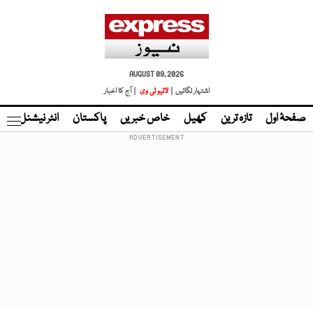
AUGUST 09, 2026
اشتہار لگائیں |
لائیو ٹی وی
| آج کا اخبار
صفحۂ اول
تازہ ترین
کھیل
خاص خبریں
پاکستان
انٹر نیشنل
ٹا