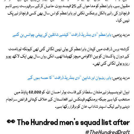
مقبول ہے۔ بابراعظم کو مداحواں کے 25 فیصد ووٹ حاصل کرکے سرفہرست رہے تاہم
فرنچائزز کی رائے بالکل برعکس نکلی اور بابراعظم کو اس سال بھی کسی فرنچائز نے پِک
نہیں کیا۔
مزید پڑھیں:
بابراعظم ''دی ہنڈریڈ ڈرافٹ'' کیلئے شائقین کی پہلی چوائس بن گئے
گزشتہ برس ڈرافٹ میں کپتان بابراعظم کی بولی نہیں لگائی گئی تھی کیونکہ ٹورنامنٹ
کے دوران پاکستان کو بین الاقوامی میچز کھیلنا تھے۔ انکی رواں سال بھی ایک لاکھ یورو
ریزرو بولی لگائی گئی تھی۔
مزید پڑھیں:
بابر، رضوان اور شاہین ''دی ہنڈریڈ ڈرافٹ'' کا حصہ ہوں گے
اوول انوینسیبلز نے ملتان سلطانز کے فاسٹ بولر احسان اللہ کو 40,000 پاؤنڈ میں
منتخب کیا ہے جبکہ برمنگھم فینکس نے افغانستان کے خلاف کپتانی فرائض سرانجام
دینے والے لیگ اسپنر شاداب خان کو برقرار رکھا ہے۔
👀 The Hundred men's squad list after
#TheHundredDraft