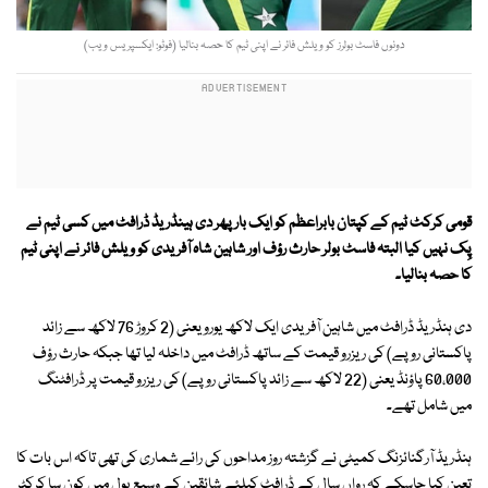
دونوں فاسٹ بولرز کو ویلش فائر نے اپنی ٹیم کا حصہ بنالیا (فوٹو: ایکسپریس ویب)
قومی کرکٹ ٹیم کے کپتان بابراعظم کو ایک بار پھر دی ہینڈریڈ ڈرافٹ میں کسی ٹیم نے
پِک نہیں کیا البتہ فاسٹ بولر حارث رؤف اور شاہین شاہ آفریدی کو ویلش فائر نے اپنی ٹیم
کا حصہ بنالیا۔
دی ہنڈریڈ ڈرافٹ میں شاہین آفریدی ایک لاکھ یورو یعنی (2 کروڑ 76 لاکھ سے زائد
پاکستانی روپے) کی ریزرو قیمت کے ساتھ ڈرافٹ میں داخلہ لیا تھا جبکہ حارث رؤف
60،000 پاؤنڈ یعنی (22 لاکھ سے زائد پاکستانی روپے) کی ریزرو قیمت پر ڈرافٹنگ
میں شامل تھے۔
ہنڈریڈ آرگنائزنگ کمیٹی نے گزشتہ روز مداحوں کی رائے شماری کی تھی تاکہ اس بات کا
تعین کیا جاسکے کہ رواں سال کے ڈرافٹ کیلئے شائقین کے وسیع پول میں کون سا کرکٹر