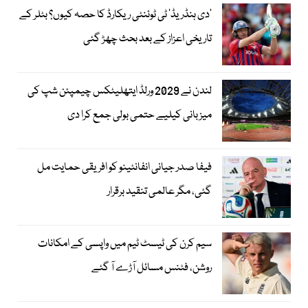
’دی ہنڈریڈ‘ ٹی ٹوئنٹی ریکارڈ کا حصہ کیوں؟ بٹلر کے
تاریخی اعزاز کے بعد بحث چھڑ گئی
لندن نے 2029 ورلڈ ایتھلیٹکس چیمپئن شپ کی
میزبانی کیلیے حتمی بولی جمع کرا دی
فیفا صدر جیانی انفانٹینو کو افریقی حمایت مل
گئی، مگر عالمی تنقید برقرار
سیم کرن کی ٹیسٹ ٹیم میں واپسی کے امکانات
روشن، فٹنس مسائل آڑے آ گئے