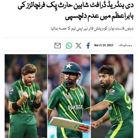
دی ہنڈریڈ ڈرافٹ شاہین حارث پِک فرنچائزز کی
بابراعظم میں عدم دلچسپی
دونوں فاسٹ بولرز کو ویلش فائر نے اپنی ٹیم کا حصہ بنالیا
ویب ڈیسک
March 24, 2023