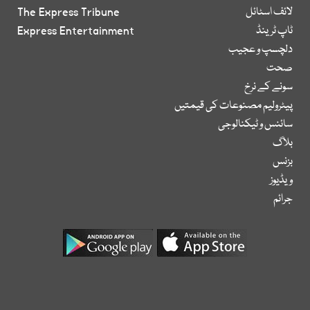
لائف اسٹائل
The Express Tribune
ٹاپ ٹرینڈ
Express Entertainment
دلچسپ و عجیب
صحت
سونے کے نرخ
پیٹرولیم مصنوعات کی قیمتیں
سائنس و ٹیکنالوجی
بلاگ
بزنس
ویڈیوز
جرائم