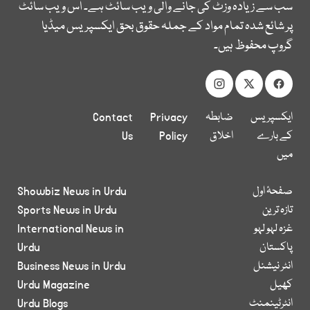
سب سے زیادہ وزٹ کی جانے والی ویب سائٹ ہے۔ اس ویب سائٹ
پر شائع شدہ تمام مواد کے جملہ حقوق بحق ایکسپریس میڈیا
گروپ محفوظ ہیں۔
ایکسپریس
ضابطہ
Privacy
Contact
کے بارے
اخلاق
Policy
Us
میں
صفحۂ اول
Showbiz News in Urdu
تازہ ترین
Sports News in Urdu
غزہ لہو لہو
International News in
پاکستان
Urdu
انٹر نیشنل
Business News in Urdu
کھیل
Urdu Magazine
انٹرٹینمنٹ
Urdu Blogs