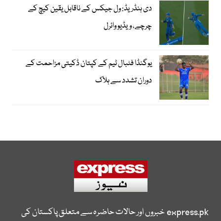
دی ہنڈریڈ: ول جیکس کے ناقابل یقین کیچ کے
چرچے، ویڈیو وائرل
یوگنڈا فٹبال ٹیم کے کپتان ڈکیتی مزاحمت کے
دوران تشدد سے ہلاک
express.pk
خبروں اور حالات حاضرہ سے متعلق پاکستان کی