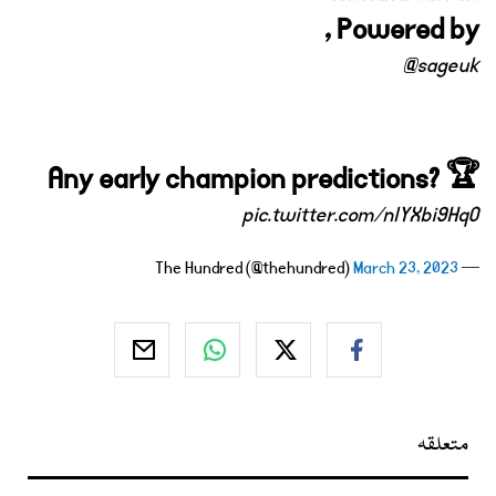
, Powered by
@sageuk
Any early champion predictions? 🏆
pic.twitter.com/nlYXbi9HqO
March 23, 2023
— The Hundred (@thehundred)
متعلقہ