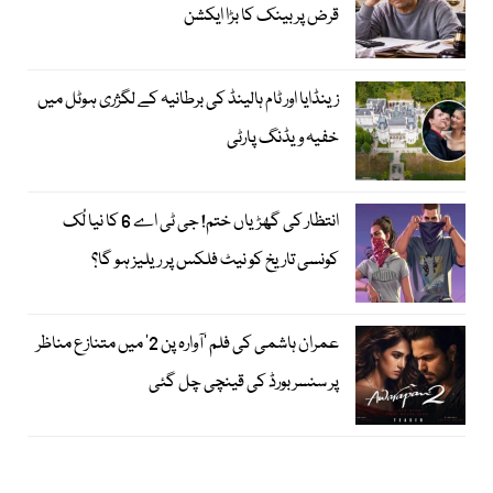
قرض پر بینک کا بڑا ایکشن
زینڈایا اور ٹام ہالینڈ کی برطانیہ کے لگژری ہوٹل میں
خفیہ ویڈنگ پارٹی
انتظار کی گھڑیاں ختم! جی ٹی اے 6 کا نیا لُک
کونسی تاریخ کو نیٹ فلکس پر ریلیز ہو گا؟
عمران ہاشمی کی فلم ’آوارہ پن 2‘ میں متنازع مناظر
پر سنسر بورڈ کی قینچی چل گئی