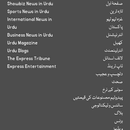
صفحۂ اول
Showbiz News in Urdu
تازہ ترین
Sports News in Urdu
غزہ لہو لہو
International News in
پاکستان
Urdu
انٹر نیشنل
Business News in Urdu
کھیل
Urdu Magazine
انٹرٹینمنٹ
Urdu Blogs
لائف اسٹائل
The Express Tribune
ٹاپ ٹرینڈ
Express Entertainment
دلچسپ و عجیب
صحت
سونے کے نرخ
پیٹرولیم مصنوعات کی قیمتیں
سائنس و ٹیکنالوجی
بلاگ
بزنس
ویڈیوز