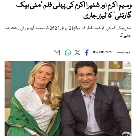
وسیم اکرم اور شنیرا اکرم کی پہلی فلم ’منی بیک
گارنٹی‘ کا ٹیزر جاری
’منی بیک گارنٹی‘ کو عیدالفطر کے موقع 21 اپریل 2023 کو سینما گھروں کی زینت بنایا
جائے گا
ویب ڈیسک
March 30, 2023