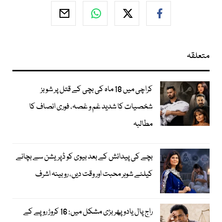
متعلقہ
کراچی میں 18 ماہ کی بچی کے قتل پر شوبز
شخصیات کا شدید غم و غصہ، فوری انصاف کا
مطالبہ
بچے کی پیدائش کے بعد بیوی کو ڈپریشن سے بچانے
کیلئے شوہر محبت اور وقت دیں، روبینہ اشرف
راج پال یادو پھر بڑی مشکل میں: 16 کروڑ روپے کے