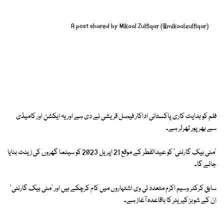
A post shared by Mikaal Zulfiqar (@mikaalzulfiqar)
فلم کو ہدایت کاری پاکستانی اداکار فیصل قریشی نے دی ہے اور یہ ایکشن اور کامیڈی
سے بھرپور تھرلر ہے۔
'منی بیک گارنٹی' کو عیدالفطر کے موقع 21 اپریل 2023 کو سینما گھروں کی زینت بنایا
جائے گا۔
سابق کرکٹر وسیم اکرم متعدد ٹی وی اشتہاروں میں کام کرچکے ہیں اور 'منی بیک گارنٹی'
ان کے شوبز کیریئر کا باقاعدہ آغاز ہے۔