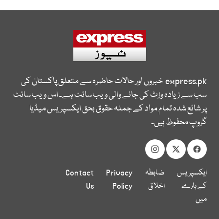
express.pk
خبروں اور حالات حاضرہ سے متعلق پاکستان کی
سب سے زیادہ وزٹ کی جانے والی ویب سائٹ ہے۔ اس ویب سائٹ
پر شائع شدہ تمام مواد کے جملہ حقوق بحق ایکسپریس میڈیا
گروپ محفوظ ہیں۔
ایکسپریس
ضابطہ
Privacy
Contact
کے بارے
اخلاق
Policy
Us
میں