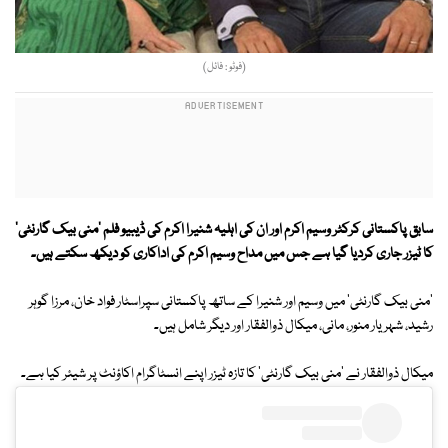
(فوٹو : فائل)
سابق پاکستانی کرکٹر وسیم اکرم اور ان کی اہلیہ شنیرا اکرم کی ڈیبیو فلم 'منی بیک گارنٹی'
کا ٹیزر جاری کردیا گیا ہے جس میں مداح وسیم اکرم کی اداکاری کو دیکھ سکتے ہیں۔
'منی بیک گارنٹی' میں وسیم اور شنیرا کے ساتھ پاکستانی سپراسٹار فواد خان، مرزا گوہر
رشید، شہریار منور، مانی، میکال ذوالفقار اور دیگر شامل ہیں۔
میکال ذوالفقار نے 'منی بیک گارنٹی' کا تازہ ٹیزر اپنے انسٹاگرام اکاؤنٹ پر شیئر کیا ہے۔