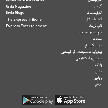
انٹر نیشنل
Business News in Urdu
کھیل
Urdu Magazine
انٹرٹینمنٹ
Urdu Blogs
لائف اسٹائل
The Express Tribune
ٹاپ ٹرینڈ
Express Entertainment
دلچسپ و عجیب
صحت
سونے کے نرخ
پیٹرولیم مصنوعات کی قیمتیں
سائنس و ٹیکنالوجی
بلاگ
بزنس
ویڈیوز
جرائم