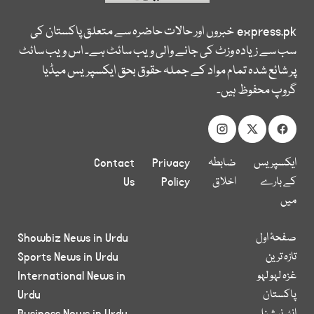
express.pk
خبروں اور حالات حاضرہ سے متعلق پاکستان کی
سب سے زیادہ وزٹ کی جانے والی ویب سائٹ ہے۔ اس ویب سائٹ
پر شائع شدہ تمام مواد کے جملہ حقوق بحق ایکسپریس میڈیا
گروپ محفوظ ہیں۔
ایکسپریس
ضابطہ
Privacy
Contact
کے بارے
اخلاق
Policy
Us
میں
صفحۂ اول
Showbiz News in Urdu
تازہ ترین
Sports News in Urdu
غزہ لہو لہو
International News in
پاکستان
Urdu