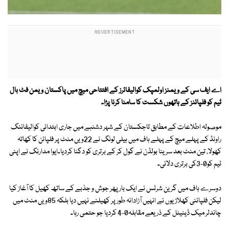
اے ایف سی کے ویمنز اولمپک کوالیفائرز کے افتتاحی میچ میں پاکستان ویمن فٹ بال
ٹیم کو فلپائنز کے ہاتھوں شکست کا سامنا کرنا پڑا۔
موصولہ اطلاعات کے مطابق تاجکستان کے شہر دشنبے میں جاری ابتدائی کوالیفائنگ
راونڈ کے پہلے میچ کے پہلے ہاف میں ہیلی لونگ نے 22ویں منٹ پر فلپائن کا کھاتہ
کھولا، تین منٹ بعد سرینا بولڈن نے گول کر کے برتری کو دگنا کردیا۔ایوا مدارنگ نے اپنی
ٹیم کو0-3کی برتری دلائی۔
دوسرے ہاف میں گرین شرٹس نے ایک بار پھر جوش و جذبے کے ساتھ کھیل کا آغاز کیا
لیکن فلپائنی کھلاڑیوں نے انہیں آزادانہ طور پر کھیلنے نہیں دیا بلکہ 85ویں منٹ میں
چاندلر میک ڈینیئل کے ذریعے مقابلہ0-4 کردیا جو حتمی رہا۔