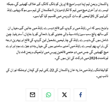
پاکستان ویمن ٹیم اپنا دوسرا میچ 8 اپریل کو ہانگ کانگ کے خلاف کھیلے گی۔جبکہ
تیسرے اور آخری میچ میں ٹیم کا ٹکراؤ میزبان تاجکستان کی ٹیم سے ہوگا۔پہلے راؤنڈ
کےلیے کل 26 ٹیموں کو سات گروپس میں تقسیم کیا گیا ہے۔
واضح رہے کہ اس راؤنڈ میں ہر گروپ کے فاتح دوسرے راؤنڈ میں جائیں گے۔جہاں ان
کے ساتھ پانچ سب سےزیادہ سیڈ والی جنوبی کوریا، شمالی کوریا،جاپان، آسٹریلیا، چین
شامل ہوں گی۔دوسرے راؤنڈ کی چار ٹیمیں بشمول تین گروپ کی فاتح اور بہترین درجہ
کی رنر اپ پھر تیسرے راؤنڈ میں آمنے سامنے ہوں گی جہاں وہ دو جوڑے ہوم اور اوے
میچ کھیلیں گی جس میں دو حتمی فاتحین پیرس میں اولمپک ویمن فٹ بال
ٹورنامنٹ2024 میں شرکت کی اہل ہوں گی۔
کوالیفائنگ راونڈ میں ماریہ خان پاکستان کی 22 رکنی ٹیم کی کپتان اورملکہ نور ان کی
نائب ہیں۔