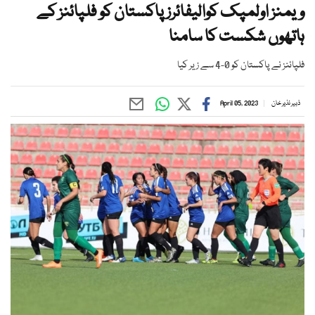
ویمنز اولمپک کوالیفائرز پاکستان کو فلپائنز کے
ہاتھوں شکست کا سامنا
فلپائنز نے پاکستان کو 0-4 سے زیر کیا
ذبیر نذیر خان
April 05, 2023