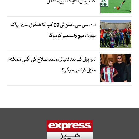
کا الاؤنس اکاؤنٹ میں منتقل
اے سی سی ویمن ٹی 20 کپ کا شیڈول جاری، پاک
بھارت میچ 5 ستمبر کو ہوگا
لیور پول کے بعد فٹبالر محمد صلاح کی اگلی ممکنہ
منزل کونسی ہوگی؟