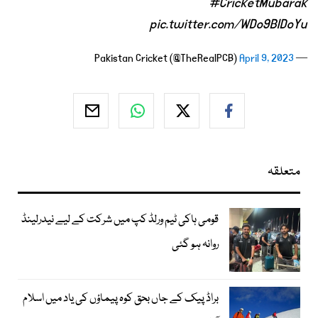
#CricketMubarak
pic.twitter.com/WDo9BIDoYu
April 9, 2023
— Pakistan Cricket (@TheRealPCB)
متعلقہ
قومی ہاکی ٹیم ورلڈ کپ میں شرکت کے لیے نیدرلینڈ
روانہ ہو گئی
براڈ پیک کے جاں بحق کوہ پیماؤں کی یاد میں اسلام