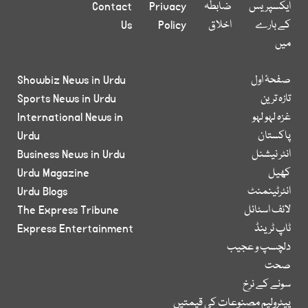
ایکسپریس
ضابطہ
Privacy
Contact
کے بارے
اخلاق
Policy
Us
میں
صفحۂ اول
Showbiz News in Urdu
تازہ ترین
Sports News in Urdu
غزہ لہو لہو
International News in
پاکستان
Urdu
انٹر نیشنل
Business News in Urdu
کھیل
Urdu Magazine
انٹرٹینمنٹ
Urdu Blogs
لائف اسٹائل
The Express Tribune
ٹاپ ٹرینڈ
Express Entertainment
دلچسپ و عجیب
صحت
سونے کے نرخ
پیٹرولیم مصنوعات کی قیمتیں