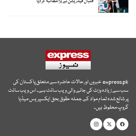
فٹبال فیڈریشن نے بڑا مطالبہ کر دیا
express.pk
خبروں اور حالات حاضرہ سے متعلق پاکستان کی
سب سے زیادہ وزٹ کی جانے والی ویب سائٹ ہے۔ اس ویب سائٹ
پر شائع شدہ تمام مواد کے جملہ حقوق بحق ایکسپریس میڈیا
گروپ محفوظ ہیں۔