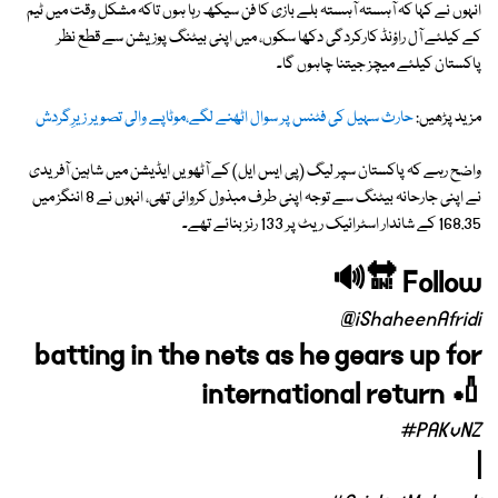
انہوں نے کہا کہ آہستہ آہستہ بلے بازی کا فن سیکھ رہا ہوں تاکہ مشکل وقت میں ٹیم
کے کیلئے آل راؤنڈ کارکردگی دکھا سکوں، میں اپنی بیٹنگ پوزیشن سے قطع نظر
پاکستان کیلئے میچز جیتنا چاہوں گا۔
مزید پڑھیں:
حارث سہیل کی فٹنس پر سوال اٹھنے لگے،موٹاپے والی تصویر زیرِگردش
واضح رہے کہ پاکستان سپر لیگ (پی ایس ایل) کے آٹھویں ایڈیشن میں شاہین آفریدی
نے اپنی جارحانہ بیٹنگ سے توجہ اپنی طرف مبذول کروائی تھی، انہوں نے 8 اننگز میں
168.35 کے شاندار اسٹرائیک ریٹ پر 133 رنز بنائے تھے۔
🔊🔛 Follow
@iShaheenAfridi
batting in the nets as he gears up for
international return 🏏
#PAKvNZ
|