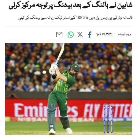
شاہین نے بالنگ کے بعد بیٹنگ پر توجہ مرکوز کرلی
فاسٹ بولر نے پی ایس ایل میں 168.35 کے اسٹرائیک ریٹ سے بیٹنگ کی تھی
ویب ڈیسک
April 09, 2023