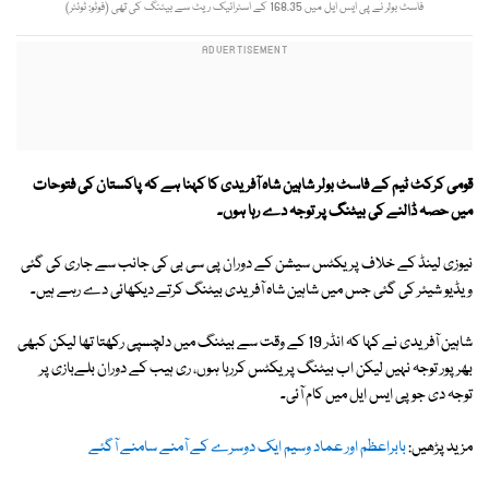
فاسٹ بولر نے پی ایس ایل میں 168.35 کے اسٹرائیک ریٹ سے بیٹنگ کی تھی (فوٹو: ٹوئٹر)
قومی کرکٹ ٹیم کے فاسٹ بولر شاہین شاہ آفریدی کا کہنا ہے کہ پاکستان کی فتوحات
میں حصہ ڈالنے کی بیٹنگ پر توجہ دے رہا ہوں۔
نیوزی لینڈ کے خلاف پریکٹس سیشن کے دوران پی سی بی کی جانب سے جاری کی گئی
ویڈیو شیئر کی گئی جس میں شاہین شاہ آفریدی بیٹنگ کرتے دیکھائی دے رہے ہیں۔
شاہین آفریدی نے کہا کہ انڈر 19 کے وقت سے بیٹنگ میں دلچسپی رکھتا تھا لیکن کبھی
بھرپور توجہ نہیں لیکن اب بیٹنگ پریکٹس کررہا ہوں، ری ہیب کے دوران بلےبازی پر
توجہ دی جو پی ایس ایل میں کام آئی۔
مزید پڑھیں:
بابراعظم اور عماد وسیم ایک دوسرے کے آمنے سامنے آگئے