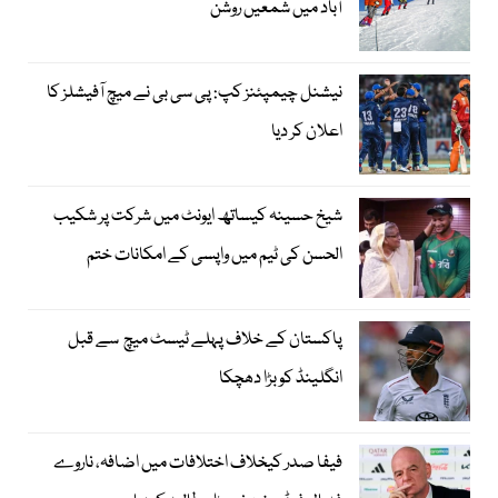
آباد میں شمعیں روشن
نیشنل چیمپئنز کپ: پی سی بی نے میچ آفیشلز کا
اعلان کر دیا
شیخ حسینہ کیساتھ ایونٹ میں شرکت پر شکیب
الحسن کی ٹیم میں واپسی کے امکانات ختم
پاکستان کے خلاف پہلے ٹیسٹ میچ سے قبل
انگلینڈ کو بڑا دھچکا
فیفا صدر کیخلاف اختلافات میں اضافہ، ناروے