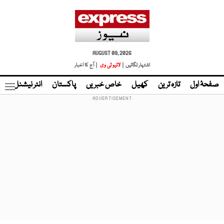
AUGUST 09, 2026
اشتہار لگائیں |
لائیو ٹی وی
| آج کا اخبار
صفحۂ اول
تازہ ترین
کھیل
خاص خبریں
پاکستان
انٹر نیشنل
ٹا