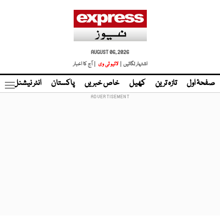
AUGUST 06, 2026
اشتہار لگائیں |
لائیو ٹی وی
| آج کا اخبار
صفحۂ اول
تازہ ترین
کھیل
خاص خبریں
پاکستان
انٹر نیشنل
ٹا