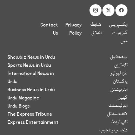
ایکسپریس
ضابطہ
Privacy
Contact
کے بارے
اخلاق
Policy
Us
میں
صفحۂ اول
Showbiz News in Urdu
تازہ ترین
Sports News in Urdu
غزہ لہو لہو
International News in
پاکستان
Urdu
انٹر نیشنل
Business News in Urdu
کھیل
Urdu Magazine
انٹرٹینمنٹ
Urdu Blogs
لائف اسٹائل
The Express Tribune
ٹاپ ٹرینڈ
Express Entertainment
دلچسپ و عجیب