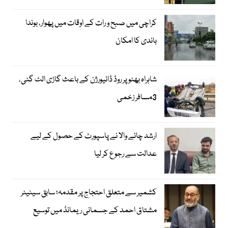
کراچی میں صبح و رات کے اوقات میں پھوار، بوندا
باندی کا امکان
شاہراہ بھٹو پر روڈ ڈائیورژن کے باعث گاڑی الٹ گئی،
3مسافر زخمی
ارشد چائے والا نے پاسپورٹ کے حصول کے لیے
عدالت سے رجوع کر لیا
کشمیر سے متعلق احتجاج پر مقدمہ؛ سابق سینیٹر
مشتاق احمد کے جسمانی ریمانڈ میں توسیع