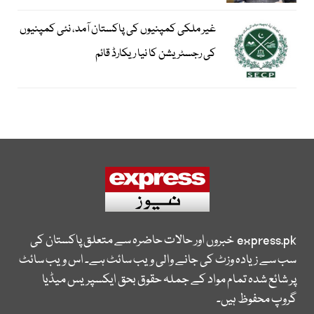
غیر ملکی کمپنیوں کی پاکستان آمد، نئی کمپنیوں
کی رجسٹریشن کا نیا ریکارڈ قائم
express.pk
خبروں اور حالات حاضرہ سے متعلق پاکستان کی
سب سے زیادہ وزٹ کی جانے والی ویب سائٹ ہے۔ اس ویب سائٹ
پر شائع شدہ تمام مواد کے جملہ حقوق بحق ایکسپریس میڈیا
گروپ محفوظ ہیں۔