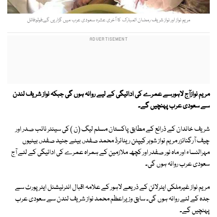
مریم نواز اور نواز شریف رمضان المبارک کا آخری عشرہ سعودی عرب میں گزاریں گے:فوٹو:فائل
مریم نوازآج لاہورسے عمرے کی ادائیگی کے لیے روانہ ہوں گی جبکہ نواز شریف لندن
سے سعودی عرب پہنچیں گے۔
شریف خاندان کے ذرائع کے مطابق پاکستان مسلم لیگ (ن ) کی سینئر نائب صدر اور
چیف آرگنائزر مریم نواز شوہر کیپٹن ریٹائرڈ محمد صفدر، بیٹے جنید صفدر، بیٹیوں
مہرالنساء اور ماہ نور صفدر اور کچھ ملازمین کے ہمراہ عمرے کی ادائیگی کے لئے آج
سعودی عرب روانہ ہوں گی۔
مریم نواز غیرملکی ایئرلائن کے ذریعے لاہور کے علامہ اقبال انٹرنیشنل ایئرپورٹ سے
جدہ کے لئے روانہ ہوں گی۔ سابق وزیراعظم محمد نواز شریف لندن سے سعودی عرب
پہنچیں گے۔