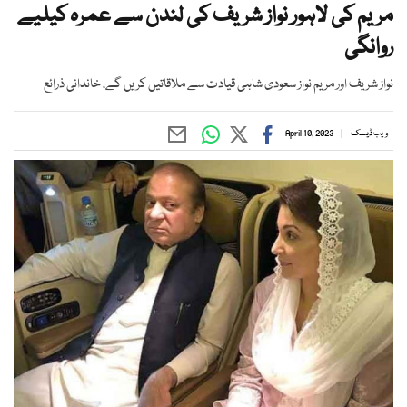
مریم کی لاہور نواز شریف کی لندن سے عمرہ کیلیے
روانگی
نواز شریف اور مریم نواز سعودی شاہی قیادت سے ملاقاتیں کریں گے، خاندانی ذرائع
ویب ڈیسک
April 10, 2023