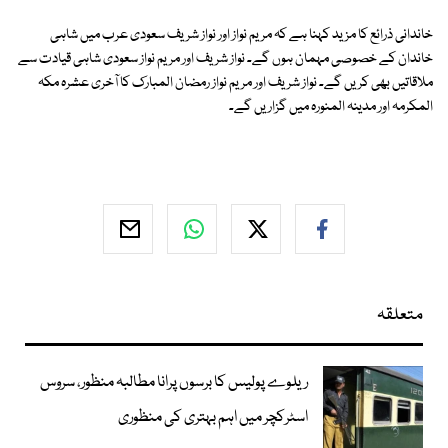
خاندانی ذرائع کا مزید کہنا ہے کہ مریم نواز اور نواز شریف سعودی عرب میں شاہی
خاندان کے خصوصی مہمان ہوں گے۔ نواز شریف اور مریم نواز سعودی شاہی قیادت سے
ملاقاتیں بھی کریں گے۔ نواز شریف اور مریم نواز رمضان المبارک کا آخری عشرہ مکہ
المکرمہ اور مدینہ المنورہ میں گزاریں گے۔
متعلقہ
ریلوے پولیس کا برسوں پرانا مطالبہ منظور، سروس
اسٹرکچر میں اہم بہتری کی منظوری