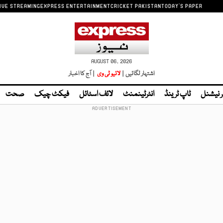
IVE STREAMING
EXPRESS ENTERTAINMENT
CRICKET PAKISTAN
TODAY'S PAPER
AUGUST 06, 2026
اشتہار لگائیں |
لائیو ٹی وی
| آج کا اخبار
ر نیشنل
ٹاپ ٹرینڈ
انٹرٹینمنٹ
لائف اسٹائل
فیکٹ چیک
صحت