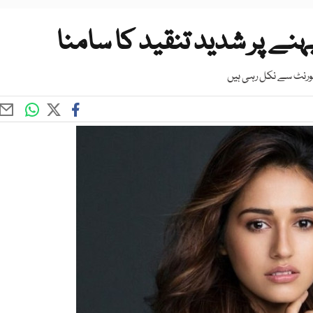
پہنے پر شدید تنقید کا سامنا
ٹورنٹ سے نکل رہی ہیں