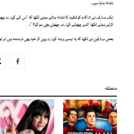
نشانہ بنایا ہے۔
ایک صارف نے اداکارہ کو تنقید کا نشانہ بناتے ہوئے لکھا کہ 'اس کے کپڑے چ
کرتے ہوئے لکھا 'اتنے چھوٹے کپڑے، چھوٹی بچی ہو کیا؟ ''۔
بعض صارفین نے لکھا کہ یہ ایسے برہنہ کپڑے پہن کر خود بھی شرمندہ ہیں اور لو
متعلقہ