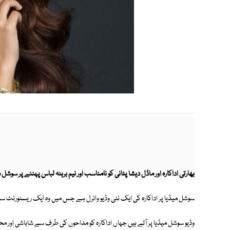
بھارتی اداکارہ اور ماڈل دیشا پٹانی کو نامناسب اور نیم برہنہ لباس پہننے پر سوش
سوشل میڈیا پر اداکارہ کی ایک نئی وڈیو وائرل ہے جس میں وہ ایک ریسٹورنٹ سے 
وڈیو سوشل میڈیا پر آتے ہیں جہاں اداکارہ کو مداحوں کی طرف سے شاباشی اور مح