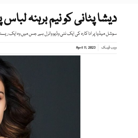
دیشا پٹانی کو نیم برہنہ لباس 
سوشل میڈیا پر اداکارہ کی ایک نئی وڈیو وائرل ہے جس میں وہ ایک ریس
ویب ڈیسک
April 11, 2023