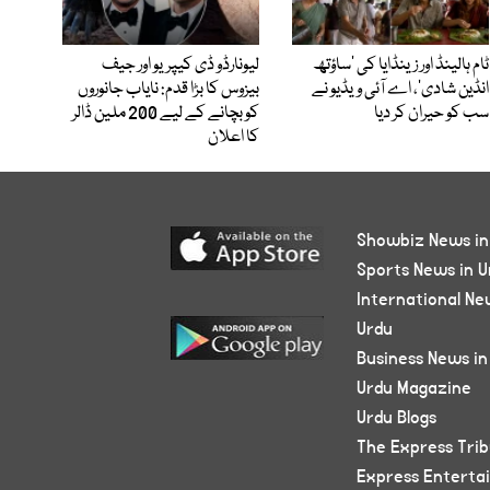
ٹام ہالینڈ اور زینڈایا کی ’ساؤتھ
لیونارڈو ڈی کیپریو اور جیف
انڈین شادی‘، اے آئی ویڈیو نے
بیزوس کا بڑا قدم: نایاب جانوروں
سب کو حیران کر دیا
کو بچانے کے لیے 200 ملین ڈالر
کا اعلان
Showbiz News in
Sports News in U
International Ne
Urdu
Business News in
Urdu Magazine
Urdu Blogs
The Express Tri
Express Enterta