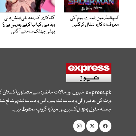
’اسپائیڈر مین: نو وے ہوم‘ کی
گلوکاری کے بعد بلی ایلش ہالی
معروف اداکارہ انتقال کرگئیں
ووڈ میں کیا نیا کرنے جارہی ہیں؟
پہلی جھلک سامنے آگئی
express.pk
خبروں اور حالات حاضرہ سے متعلق پاکستان 
وزٹ کی جانے والی ویب سائٹ ہے۔ اس ویب سائٹ پر شائع شدہ
جملہ حقوق بحق ایکسپریس میڈیا گروپ محفوظ ہیں۔