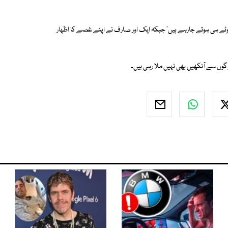
ھوٹے ہی ہوتے جارہے ہیں' جبکہ ایک اور صارف نے اپنے غصے کا اظہار
گوں سے آنکھیں بھی نہیں ملا رہی ہیں۔