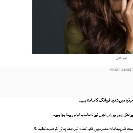
فوٹو ؛ فائل
ل میڈیا میں شدید ٹرولنگ کا سامنا ہے۔
نکل رہی ہیں اور انہوں نے نامناسب لباس پہنا ہوا ہے۔
بت کے پیغامات ملے وہیں کثیر تعداد نے دیشا پٹانی کو شدید تنقید کا