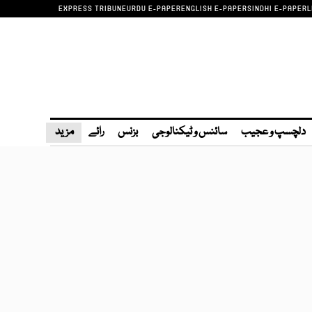
EXPRESS TRIBUNE
URDU E-PAPER
ENGLISH E-PAPER
SINDHI E-PAPER
L
دلچسپ و عجیب
سائنس و ٹیکنالوجی
بزنس
رائے
مزید