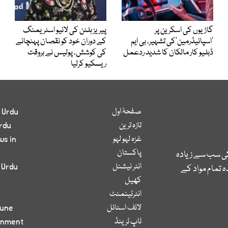
گاڑیوں کی اسکرین پر
پیریز ہلٹن کی لائیو اسٹریمنگ
’اسپائیڈرمین‘کی تشہیر، بی ایم
کے دوران خود کو نقصان پہنچانے
ڈبلیو کار مالکان کا شدید ردعمل
کی کوشش، پولیس نے بروقت
ریسکیو کرلیا
صفحۂ اول
 Urdu
تازہ ترین
rdu
غزہ لہو لہو
ws in
پاکستان
کی سب سے زیادہ
انٹر نیشنل
 Urdu
 تمام مواد کے
کھیل
انٹرٹینمنٹ
لائف اسٹائل
bune
ٹاپ ٹرینڈ
inment