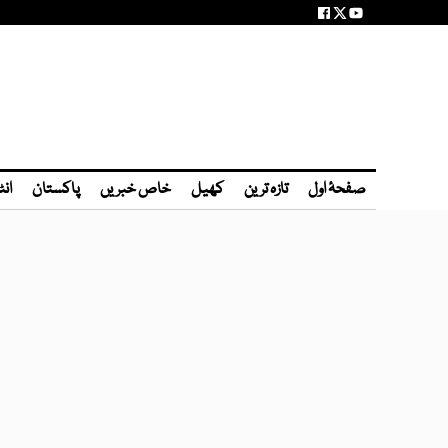
صفحۂ اول
تازہ ترین
کھیل
خاص خبریں
پاکستان
انٹ