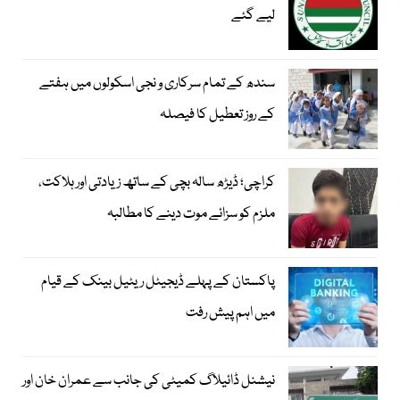
لیے گئے
سندھ کے تمام سرکاری و نجی اسکولوں میں ہفتے
کے روز تعطیل کا فیصلہ
کراچی؛ ڈیڑھ سالہ بچی کے ساتھ زیادتی اور ہلاکت،
ملزم کو سزائے موت دینے کا مطالبہ
پاکستان کے پہلے ڈیجیٹل ریٹیل بینک کے قیام
میں اہم پیش رفت
نیشنل ڈائیلاگ کمیٹی کی جانب سے عمران خان اور