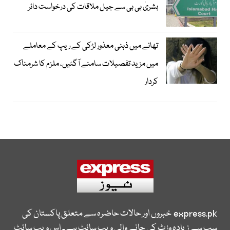
بشریٰ بی بی سے جیل ملاقات کی درخواست دائر
تھانے میں ذہنی معذور لڑکی کے ریپ کے معاملے
میں مزید تفصیلات سامنے آگئیں، ملزم کا شرمناک
کردار
express.pk
خبروں اور حالات حاضرہ سے متعلق پاکستان کی
سب سے زیادہ وزٹ کی جانے والی ویب سائٹ ہے۔ اس ویب سائٹ