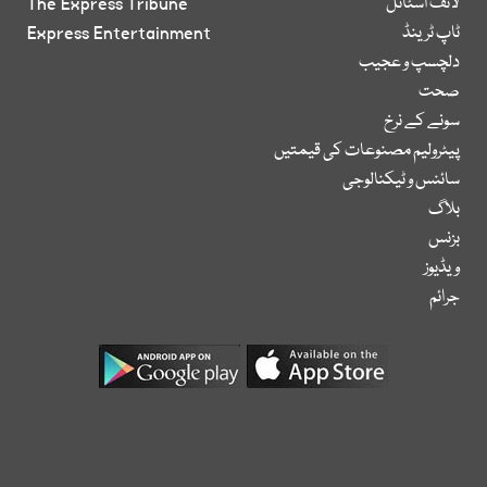
لائف اسٹائل
The Express Tribune
ٹاپ ٹرینڈ
Express Entertainment
دلچسپ و عجیب
صحت
سونے کے نرخ
پیٹرولیم مصنوعات کی قیمتیں
سائنس و ٹیکنالوجی
بلاگ
بزنس
ویڈیوز
جرائم