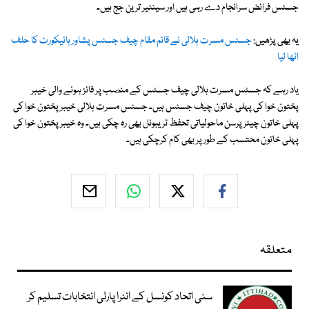
جسٹس فرائض سرانجام دے رہی ہیں اور سینئیر ترین جج ہیں۔
یہ بھی پڑھیں:
جسٹس مسرت ہلالی نے قائم مقام چیف جسٹس پشاور ہائیکورٹ کا حلف
اٹھا لیا
یاد رہے کہ جسٹس مسرت ہلالی چیف جسٹس کے منصب پر فائز ہونے والی خیبر
پختون خوا کی پہلی خاتون چیف جسٹس ہیں۔ جسٹس مسرت ہلالی خیبر پختون خوا کی
پہلی خاتون چیئرپرسن ماحولیاتی تحفظ ٹریبونل بھی رہ چکی ہیں۔ وہ خیبر پختون خوا کی
پہلی خاتون محتسب کے طور پر بھی کام کرچکی ہیں۔
متعلقہ
سنی اتحاد کونسل کے انٹرا پارٹی انتخابات تسلیم کر