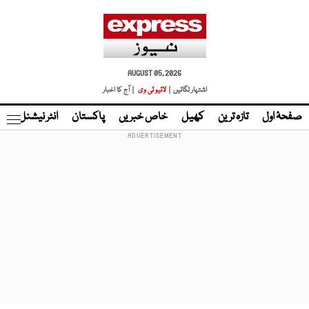
AUGUST 05, 2026
اشتہار لگائیں |
لائیو ٹی وی
| آج کا اخبار
صفحۂ اول
تازہ ترین
کھیل
خاص خبریں
پاکستان
انٹر نیشنل
ٹا