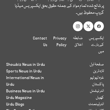
پر شائع شدہ تمام مواد کے جملہ حقوق بحق ایکسپریس میڈیا
گروپ محفوظ ہیں۔
ایکسپریس
ضابطہ
Privacy
Contact
کے بارے
اخلاق
Policy
Us
میں
صفحۂ اول
Showbiz News in Urdu
تازہ ترین
Sports News in Urdu
غزہ لہو لہو
International News in
پاکستان
Urdu
انٹر نیشنل
Business News in Urdu
کھیل
Urdu Magazine
انٹرٹینمنٹ
Urdu Blogs