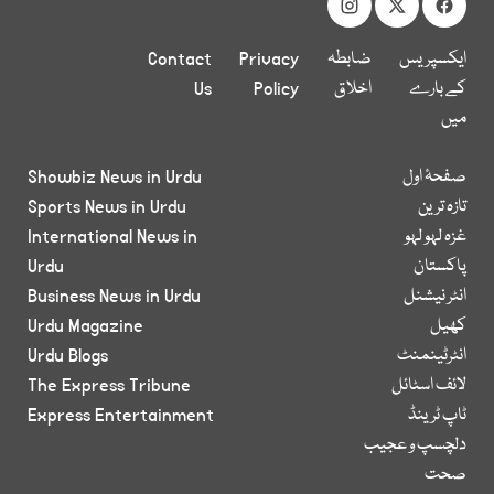
ایکسپریس
ضابطہ
Privacy
Contact
کے بارے
اخلاق
Policy
Us
میں
صفحۂ اول
Showbiz News in Urdu
تازہ ترین
Sports News in Urdu
غزہ لہو لہو
International News in
پاکستان
Urdu
انٹر نیشنل
Business News in Urdu
کھیل
Urdu Magazine
انٹرٹینمنٹ
Urdu Blogs
لائف اسٹائل
The Express Tribune
ٹاپ ٹرینڈ
Express Entertainment
دلچسپ و عجیب
صحت