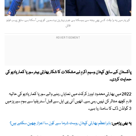
کیریئر میں یہ برا وقت کسی بھی وجہ سے ہوسکتا ہے جو ہر بہترین بیٹسمیں کو پیس آسکتا ہے، سابق پیسر۔ فوٹو:
فائل
پاکستان کے سابق کپتان وسیم اکرم نے مشکلات کا شکار بھارتی بیٹر سوریا کمار یادیو کی
حمایت کردی۔
2022 میں بھارتی محدود اوورز کرکٹ میں نمایاں رہنے والے سوریا کمار یادیو کی حالیہ
فارم کچھ متاثر کن نہیں رہی ہے، انھیں آئی پی ایل سے قبل آسٹریلیا سے ہوم سیریز میں
3 گولڈن ڈک کا سامنا رہا ہے۔
یہ بھی پڑھیں:
بابراعظم بھارتی کپتان روہت شرما سے کون سا اعزاز چھین سکتے ہیں؟