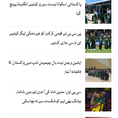
پاکستانی اسکواڈ ٹیسٹ سیریز کیلیے انگلینڈ پہنچ
گیا
پی سی بی نے قومی کرکٹرز کو غیر ملکی لیگز کیلیے
این او سی جاری کردیے
ایشین ویمن نیٹ بال چیمپئن شپ میں پاکستان کا
فاتحانہ آغاز
سی پی ایل: حنین شاہ کی آخری اوور میں شاندار
بولنگ بھی ٹیم کو شکست سے نہ بچاسکی