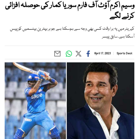
وسیم اکرم آؤٹ آف فارم سوریا کمار کی حوصلہ افزائی
کرنے لگے
کیریئر میں یہ برا وقت کسی بھی وجہ سے ہوسکتا ہے جو ہر بہترین بیٹسمیں کو پیس
آسکتا ہے، سابق پیسر
April 17, 2023
Sports Desk