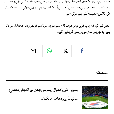
وسیم اکرم نے ان کاحوصلہ بڑھاتے ہوئے کہاکہ کیریئر میں یہ برا وقت کسی بھی وجہ سے
ہوسکتا ہے جو ہر بہترین بیٹسمیں کو پیس آسکتا ہے، فارم عارضی ہوتی ہے جبکہ بیٹر
کی کلاس ہمیشہ کے لیے ہوتی ہے.
انہوں نے کہا کہ جب کوئی بیٹر خراب فارم سے دوچار ہوتا ہے تو پھر وہ ذرا محتاط ہوجاتا
ہے، وہ بھرپور انداز میں واپسی کرپائیں گے۔
متعلقہ
جنوبی کوریا فٹبال ایسوسی ایشن نے انتہائی متنازع
اسکینڈل پر معافی مانگ لی