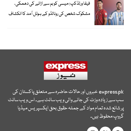
فیفا ورلڈکپ: میسی کو بم سے اڑانے کی دھمکی،
مشکوک شخص کی رونالڈو کے ہوٹل آمد کا انکشاف
express.pk
خبروں اور حالات حاضرہ سے متعلق پاکستان کی
سب سے زیادہ وزٹ کی جانے والی ویب سائٹ ہے۔ اس ویب سائٹ
پر شائع شدہ تمام مواد کے جملہ حقوق بحق ایکسپریس میڈیا
گروپ محفوظ ہیں۔