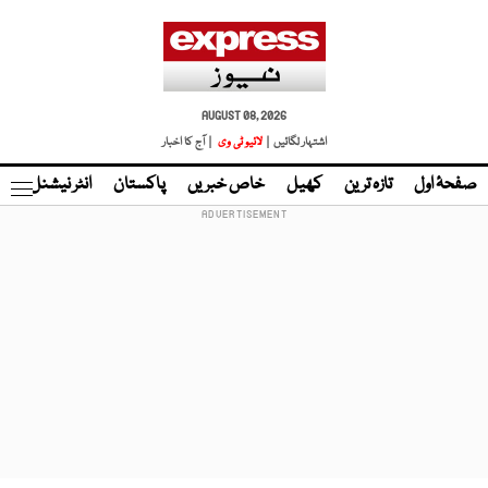
AUGUST 08, 2026
اشتہار لگائیں |
لائیو ٹی وی
| آج کا اخبار
صفحۂ اول
تازہ ترین
کھیل
خاص خبریں
پاکستان
انٹر نیشنل
ٹا