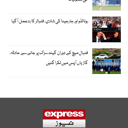
رونالڈو اور جارجینا کی شادی، فٹبالر کا ردعمل آگیا
فٹبال میچ کے دوران گیند سڑک پر جانے سے حادثہ،
گاڑیاں آپس میں ٹکرا گئیں