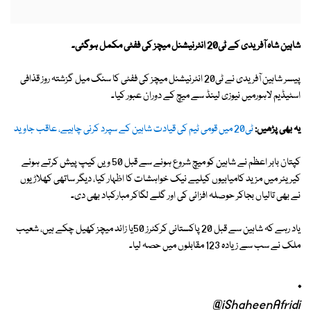
شاہین شاہ آفریدی کے ٹی20 انٹرنیشنل میچز کی ففٹی مکمل ہوگئی۔
پیسر شاہین آفریدی نے ٹی20 انٹرنیشنل میچز کی ففٹی کا سنگ میل گزشتہ روز قذافی
اسٹیڈیم لاہورمیں نیوزی لینڈ سے میچ کے دوران عبور کیا۔
یہ بھی پڑھیں:
ٹی20 میں قومی ٹیم کی قیادت شاہین کے سپرد کرنی چاہیے، عاقب جاوید
کپتان بابر اعظم نے شاہین کو میچ شروع ہونے سے قبل 50 ویں کیپ پیش کرتے ہوئے
کیریئر میں مزید کامیابیوں کیلیے نیک خواہشات کا اظہار کیا، دیگر ساتھی کھلاڑیوں
نے بھی تالیاں بجاکر حوصلہ افزائی کی اور گلے لگاکر مبارکباد بھی دی۔
یاد رہے کہ شاہین سے قبل 20 پاکستانی کرکٹرز 50یا زائد میچز کھیل چکے ہیں، شعیب
ملک نے سب سے زیادہ 123 مقابلوں میں حصہ لیا۔
.
@iShaheenAfridi