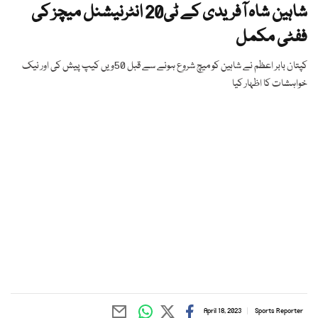
شاہین شاہ آفریدی کے ٹی20 انٹرنیشنل میچز کی
ففٹی مکمل
کپتان بابر اعظم نے شاہین کو میچ شروع ہونے سے قبل 50ویں کیپ پیش کی اور نیک
خواہشات کا اظہار کیا
April 18, 2023
Sports Reporter