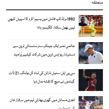
متعلقہ
1992 ورلڈکپ فائنل میں وسیم اکرم کا اسپیل کبھی
نہیں بھول سکتا، کگیسو ربادا
عالمی نمبر ایک جینک سنر سنسناٹی اوپن سے
دستبردار، یو ایس اوپن میں شرکت کیلیے پُرامید
سی پی ایل: سنیل نارائن کی تباہ کن بولنگ، 21 ڈاٹ
گیندوں نے میچ کا نقشہ بدل دیا
انجری مسائل میں گھری بھارتی ٹیم میں سرفراز خان
کی شمولیت