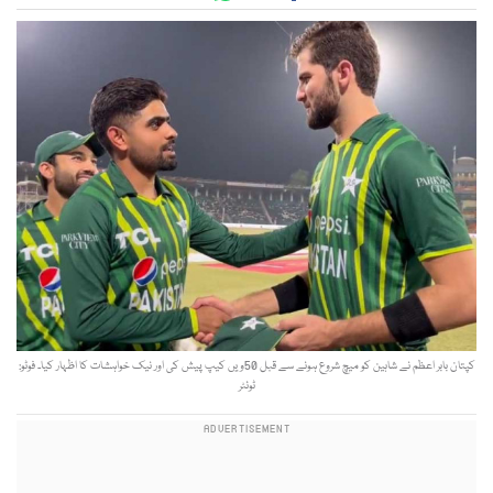
کپتان بابر اعظم نے شاہین کو میچ شروع ہونے سے قبل 50ویں کیپ پیش کی اور نیک خواہشات کا اظہار کیا۔ فوٹو:
ٹوئٹر