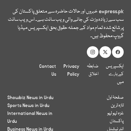
express.pk
خبروں اور حالات حاضرہ سے متعلق پاکستان کی
سب سے زیادہ وزٹ کی جانے والی ویب سائٹ ہے۔ اس ویب سائٹ
پر شائع شدہ تمام مواد کے جملہ حقوق بحق ایکسپریس میڈیا
گروپ محفوظ ہیں۔
ایکسپریس
ضابطہ
Privacy
Contact
کے بارے
اخلاق
Policy
Us
میں
صفحۂ اول
Showbiz News in Urdu
تازہ ترین
Sports News in Urdu
غزہ لہو لہو
International News in
پاکستان
Urdu
انٹر نیشنل
Business News in Urdu