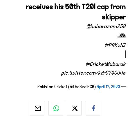
receives his 50th T20I cap from
skipper
@babarazam258
🧢
#PAKvNZ
|
#CricketMubarak
pic.twitter.com/kdrCY0CUVe
April 17, 2023
— Pakistan Cricket (@TheRealPCB)