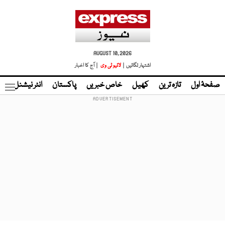
AUGUST 10, 2026
اشتہار لگائیں |
لائیو ٹی وی
| آج کا اخبار
صفحۂ اول
تازہ ترین
کھیل
خاص خبریں
پاکستان
انٹر نیشنل
ٹا