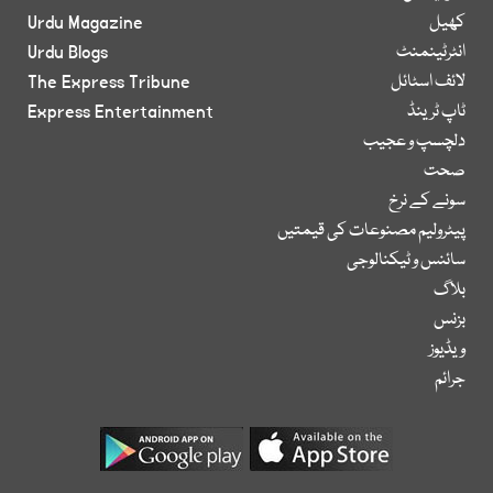
کھیل
Urdu Magazine
انٹرٹینمنٹ
Urdu Blogs
لائف اسٹائل
The Express Tribune
ٹاپ ٹرینڈ
Express Entertainment
دلچسپ و عجیب
صحت
سونے کے نرخ
پیٹرولیم مصنوعات کی قیمتیں
سائنس و ٹیکنالوجی
بلاگ
بزنس
ویڈیوز
جرائم