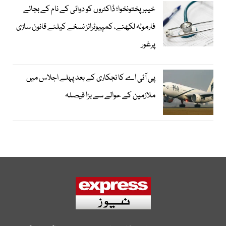
خیبرپختونخوا؛ ڈاکٹروں کو دوائی کے نام کے بجائے
فارمولہ لکھنے، کمپیوٹرائز نسخے کیلئے قانون سازی
پرغور
پی آئی اے کا نجکاری کے بعد پہلے اجلاس میں
ملازمین کے حوالے سے بڑا فیصلہ