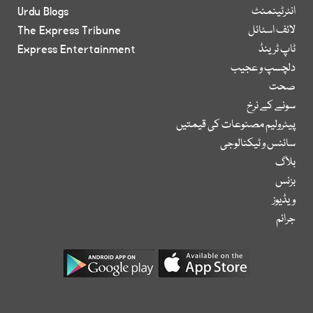
انٹرٹینمنٹ
Urdu Blogs
لائف اسٹائل
The Express Tribune
ٹاپ ٹرینڈ
Express Entertainment
دلچسپ و عجیب
صحت
سونے کے نرخ
پیٹرولیم مصنوعات کی قیمتیں
سائنس و ٹیکنالوجی
بلاگ
بزنس
ویڈیوز
جرائم