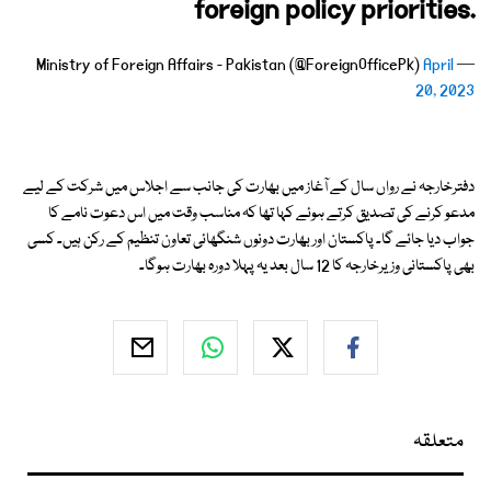
foreign policy priorities.
April
— Ministry of Foreign Affairs - Pakistan (@ForeignOfficePk)
20, 2023
دفترخارجہ نے رواں سال کے آغاز میں بھارت کی جانب سے اجلاس میں شرکت کے لیے
مدعو کرنے کی تصدیق کرتے ہوئے کہا تھا کہ مناسب وقت میں اس دعوت نامے کا
جواب دیا جائے گا۔ پاکستان اور بھارت دونوں شنگھائی تعاون تنظیم کے رکن ہیں۔ کسی
بھی پاکستانی وزیرخارجہ کا 12 سال بعد یہ پہلا دورہ بھارت ہوگا۔
متعلقہ