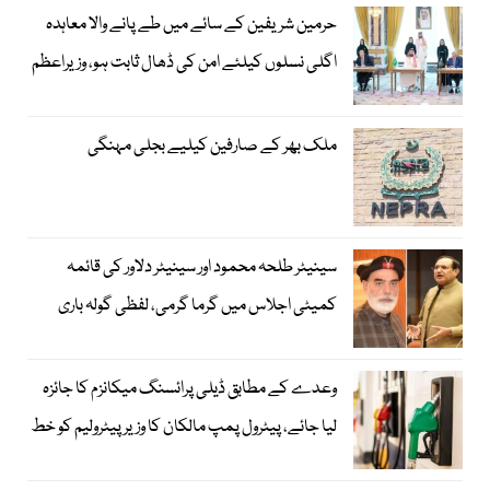
حرمین شریفین کے سائے میں طے پانے والا معاہدہ
اگلی نسلوں کیلئے امن کی ڈھال ثابت ہو، وزیراعظم
ملک بھر کے صارفین کیلیے بجلی مہنگی
سینیٹر طلحہ محمود اور سینیٹر دلاور کی قائمہ
کمیٹی اجلاس میں گرما گرمی، لفظی گولہ باری
وعدے کے مطابق ڈیلی پرائسنگ میکانزم کا جائزہ
لیا جائے، پیٹرول پمپ مالکان کا وزیرپیٹرولیم کو خط