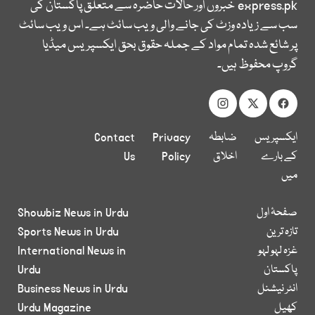
express.pk
خبروں اور حالات حاضرہ سے متعلق پاکستان کی
سب سے زیادہ وزٹ کی جانے والی ویب سائٹ ہے۔ اس ویب سائٹ
پر شائع شدہ تمام مواد کے جملہ حقوق بحق ایکسپریس میڈیا
گروپ محفوظ ہیں۔
ایکسپریس
ضابطہ
Privacy
Contact
کے بارے
اخلاق
Policy
Us
میں
صفحۂ اول
Showbiz News in Urdu
تازہ ترین
Sports News in Urdu
غزہ لہو لہو
International News in
پاکستان
Urdu
انٹر نیشنل
Business News in Urdu
کھیل
Urdu Magazine