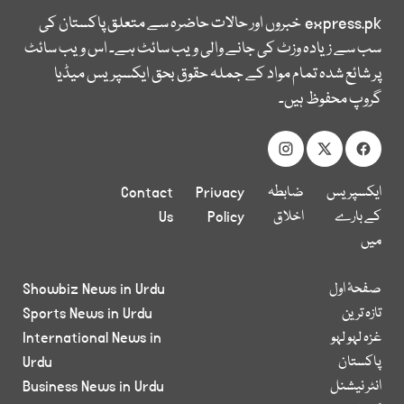
express.pk
خبروں اور حالات حاضرہ سے متعلق پاکستان کی
سب سے زیادہ وزٹ کی جانے والی ویب سائٹ ہے۔ اس ویب سائٹ
پر شائع شدہ تمام مواد کے جملہ حقوق بحق ایکسپریس میڈیا
گروپ محفوظ ہیں۔
ایکسپریس
ضابطہ
Privacy
Contact
کے بارے
اخلاق
Policy
Us
میں
صفحۂ اول
Showbiz News in Urdu
تازہ ترین
Sports News in Urdu
غزہ لہو لہو
International News in
پاکستان
Urdu
انٹر نیشنل
Business News in Urdu