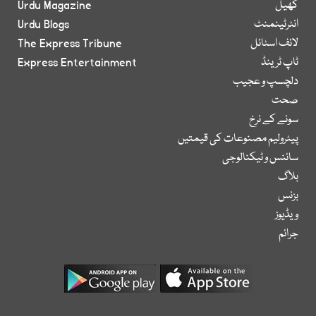
کھیل
Urdu Magazine
انٹرٹینمنٹ
Urdu Blogs
لائف اسٹائل
The Express Tribune
ٹاپ ٹرینڈ
Express Entertainment
دلچسپ و عجیب
صحت
سونے کے نرخ
پیٹرولیم مصنوعات کی قیمتیں
سائنس و ٹیکنالوجی
بلاگ
بزنس
ویڈیوز
جرائم