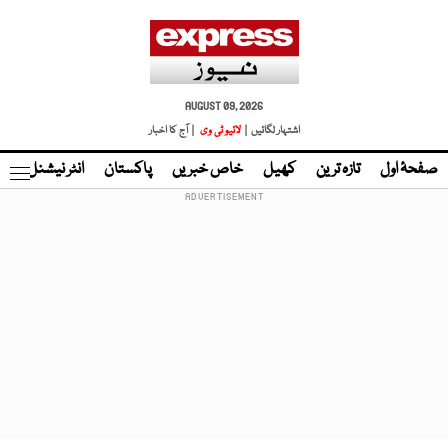
AUGUST 09, 2026
اشتہار لگائیں |
لائیو ٹی وی
| آج کا اخبار
صفحۂ اول
تازہ ترین
کھیل
خاص خبریں
پاکستان
انٹر نیشنل
ٹا