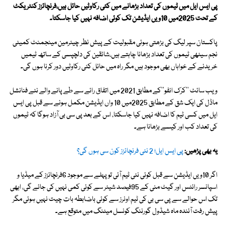
پی ایس ایل میں ٹیموں کی تعداد بڑھانے میں کئی رکاوٹیں حائل ہیں،فرنچائزز کنٹریکٹ
کے تحت 2025میں 10ویں ایڈیشن تک کوئی اضافہ نہیں کیا جاسکتا۔
پاکستان سپر لیگ کی بڑھتی ہوئی مقبولیت کے پیش نظر چیئرمین مینجمنٹ کمیٹی
نجم سیٹھی ٹیموں کی تعداد بڑھانا چاہتے ہیں،شائقین کی دلچپسی کے ساتھ ٹیمیں
خریدنے کے خواہاں بھی موجود ہیں مگر راہ میں حائل کئی رکاوٹیں دور کرنا ہوں گی۔
ویب سائٹ ''کرک انفو''کے مطابق 2021 میں اتفاق رائے سے طے پانے والے نئے فنانشل
ماڈل کی ایک شق کے مطابق 2025میں 10 واں ایڈیشن مکمل ہونے سے قبل پی ایس
ایل میں کسی ٹیم کا اضافہ نہیں کیا جاسکتا، اس کے بعد پی سی بی آزاد ہوگا کہ ٹیموں
کی تعداد کب اور کیسے بڑھانا ہے۔
یہ بھی پڑھیں:
پی ایس ایل؛ 2 نئی فرنچائزز کون سی ہوں گی؟
اگر 10ویں ایڈیشن سے قبل کوئی نئی ٹیم آئی تو پہلے سے موجود 6فرنچائزز کے میڈیا و
اسپانسر رائٹس اور گیٹ منی کے 95فیصد شیئر سے کوئی کمی نہیں کی جائے گی، ابھی
تک اس حوالے سے پی سی بی کی ٹیم اونرز سے کوئی باضابطہ بات چیت نہیں ہوئی مگر
پیش رفت آئندہ ماہ شیڈول گورننگ کونسل میٹنگ میں متوقع ہے۔