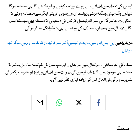
ٹیموں کی تعداد میں اضافے سے پورے ایونٹ کیلیے ونڈو نکالنے کا بھی مسئلہ ہوگا۔
شیڈول بگ بیش، بنگلہ دیشی، یواے ای اور جنوبی افریقی لیگز سے متصادم ہونے کا
امکان بڑھ جائے گا،اس سے انٹرنیشنل کرکٹرز کی دستیابی کا مسئلہ بھی ہوسکتا ہے،
اگلے 2 سال میں رمضان المبارک کی وجہ سے بھی شیڈولنگ متاثر ہو گی۔
مزید پڑھیں:
پی ایس ایل میں مزید دو ٹیمیں آنے سے فرنچائزز کو نقصان نہیں ہوگا، نجم
سیٹھی
ملک کی ابتر معاشی صورتحال میں خریداروں اور اسپانسرز کی کم توجہ حاصل ہونے کا
خدشہ بھی موجود رہے گا، زیادہ ٹیموں کی صورت میں اضافی وینیوز اور انفرااسٹرکچر کی
ضرورت ہوگی،فی الحال اس کی زیادہ تیاری نظر نہیں آتی۔
متعلقہ