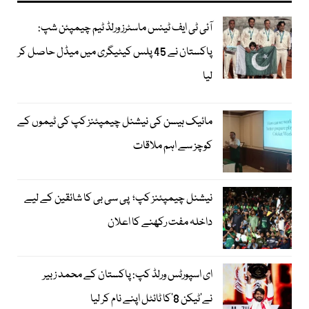
آئی ٹی ایف ٹینس ماسٹرز ورلڈ ٹیم چیمپئن شپ:
پاکستان نے 45 پلس کیٹیگری میں میڈل حاصل کر
لیا
مائیک ہیسن کی نیشنل چیمپئنز کپ کی ٹیموں کے
کوچز سے اہم ملاقات
نیشنل چیمپئنز کپ؛ پی سی بی کا شائقین کے لیے
داخلہ مفت رکھنے کا اعلان
ای اسپورٹس ورلڈ کپ: پاکستان کے محمد زبیر
نے’ٹیکن 8‘کا ٹائٹل اپنے نام کر لیا