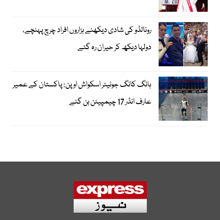
رونالڈو کی شادی دیکھنے ہزاروں افراد چرچ پہنچے،
دولہا دیکھ کر حیران رہ گئے
ہانگ کانگ جونیئر اسکواش اوپن: پاکستان کے عمیر
عارف انڈر 17 چیمپیئن بن گئے