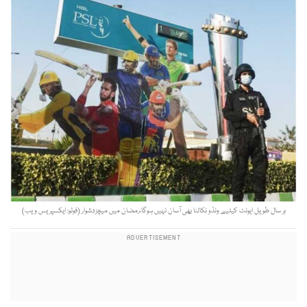
ہر سال طویل ایونٹ کیلیے ونڈو نکالنا بھی آسان نہیں ہوگا،رمضان میں میچزدشوار (فوٹو: ایکسپریس ویب)