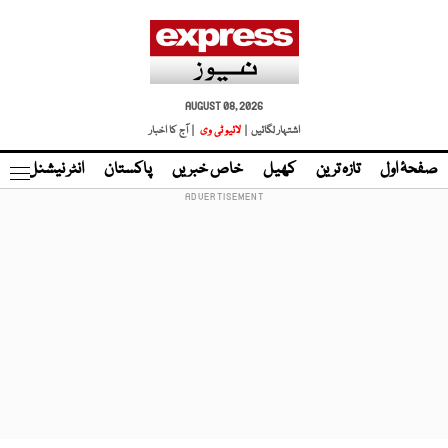
AUGUST 08, 2026
اشتہار لگائیں |
لائیو ٹی وی
| آج کا اخبار
صفحۂ اول
تازہ ترین
کھیل
خاص خبریں
پاکستان
انٹر نیشنل
ٹا