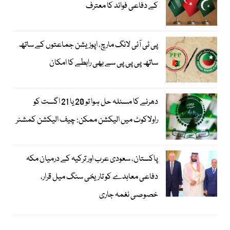
کے دفاعی فوائد کا معترف
پی ٹی آئی لانگ مارچ، اپوزیشن جماعتوں کے ساتھ
ساتھ پی پی پی سے بھی رابطے کا امکان
دھرنے کا مسئلہ حل ہوا تو 20 یا 21 اگست کو
راولاکوٹ میں الیکشن ممکن: چیف الیکشن کمشنر
پاکستان، سعودی عرب اور ترکیہ کے درمیان مکہ
دفاعی معاہدے کو تاریخی سنگ میل قرار،
خصوصی نغمہ جاری