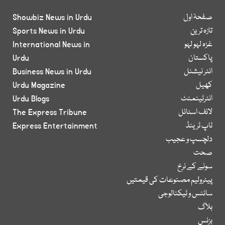
صفحۂ اول
Showbiz News in Urdu
تازہ ترین
Sports News in Urdu
غزہ لہو لہو
International News in
پاکستان
Urdu
انٹر نیشنل
Business News in Urdu
کھیل
Urdu Magazine
انٹرٹینمنٹ
Urdu Blogs
لائف اسٹائل
The Express Tribune
ٹاپ ٹرینڈ
Express Entertainment
دلچسپ و عجیب
صحت
سونے کے نرخ
پیٹرولیم مصنوعات کی قیمتیں
سائنس و ٹیکنالوجی
بلاگ
بزنس