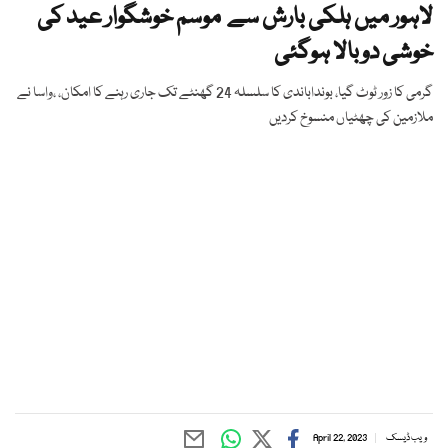
لاہور میں ہلکی بارش سے موسم خوشگوار عید کی
خوشی دوبالا ہوگئی
گرمی کا زور ٹوٹ گیا، بونداباندی کا سلسلہ 24 گھنٹے تک جاری رہنے کا امکان، ،واسا نے
ملازمین کی چھٹیاں منسوخ کردیں
ویب ڈیسک
April 22, 2023