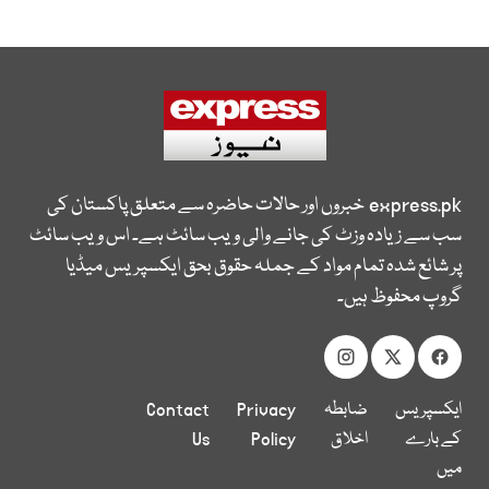
express.pk
خبروں اور حالات حاضرہ سے متعلق پاکستان کی
سب سے زیادہ وزٹ کی جانے والی ویب سائٹ ہے۔ اس ویب سائٹ
پر شائع شدہ تمام مواد کے جملہ حقوق بحق ایکسپریس میڈیا
گروپ محفوظ ہیں۔
ایکسپریس
ضابطہ
Privacy
Contact
کے بارے
اخلاق
Policy
Us
میں