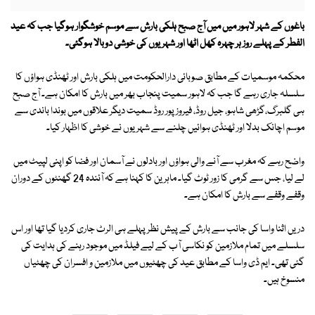
باغوں کے شہر لاہور میں میں آج صبح ہلکی بارش سے موسم خوشگوار ہوگیا جب کہ عید
الفطر کے پہلے روز ہر چہرہ کھل اٹھا اور شہریوں کی خوشی دوبالا ہوگئی۔
محکمہ موسمیات کے مطابق صوبائی دارالحکومت میں ہلکی بارش اور ٹھنڈی ہواؤں کا
سلسلہ جاری رہے گا جب کہ لاہور سمیت پنجاب بھر میں بارش کا امکان ہے۔ آج صبح
ہی گلبرگ،گڑھی شاہو، جیل روڈ، فیروز پور روڈ سمیت دیگر علاقوں میں بوندا باندی سے
موسم اچانک بدلا اور ٹھنڈی ہوائیں چلنے سے شہریوں نے خوشی کا اظہار کیا۔
واضح رہے کہ مغرب سے آنے والی ہواؤں اور بادلوں نے آسمان اور فضا کو اپنی لپیٹ میں
لے لیا، جس سے گرمی کا زور ٹوٹ گیا۔ ماہرین کا کہنا ہے کہ آئندہ 24 گھنٹوں کے دوران
وقفے وقفے سے بارش کا امکان ہے۔
دریں اثنا واسا کی جانب سے بارش کے پیش نظر پہلے ہی الرٹ جاری کردیا گیا تھا اور اس
سلسلے میں تمام ملازمین کو نکاسی آب کے لیے فیلڈ میں موجود رہنے کی ہدایت کی
گئی تھی۔ ایم ڈی واسا کے مطابق عید کی چھٹیوں میں ملازمین و افسران کی چھٹیاں
منسوخ ہیں۔