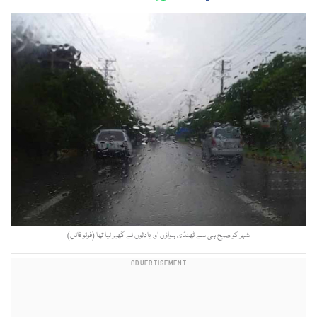
شہر کو صبح ہی سے ٹھنڈی ہواؤں اور بادلوں نے گھیر لیا تھا (فوٹو فائل)