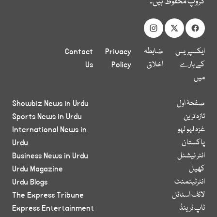
گروپ محفوظ ہیں۔
ایکسپریس
ضابطہ
Privacy
Contact
کے بارے
اخلاق
Policy
Us
میں
صفحۂ اول
Showbiz News in Urdu
تازہ ترین
Sports News in Urdu
غزہ لہو لہو
International News in
پاکستان
Urdu
انٹر نیشنل
Business News in Urdu
کھیل
Urdu Magazine
انٹرٹینمنٹ
Urdu Blogs
لائف اسٹائل
The Express Tribune
ٹاپ ٹرینڈ
Express Entertainment