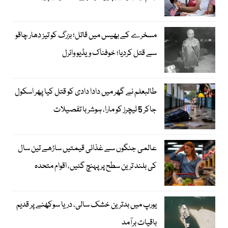
مسخرے کے بھیس میں قاتل؛ بزرگ کو تیز دھار چاقو
سے قتل کردیا؛ خوفناک ویڈیو وائرل
طالبعلم نے گھر میں دادا دادی کو قتل کیا پھر اسکول
جاکر 5 ٹیچرز کو مارا، ہوشربا تفصیلات
عالمی جنگوں سے غذائی قیمتیں ساڑھے تین سال
کی بلند ترین سطح پر پہنچ گئیں، اقوام متحدہ
یورپ میں بدترین خشک سالی، دریا سوکھنے پر قدیم
باقیات برآمد