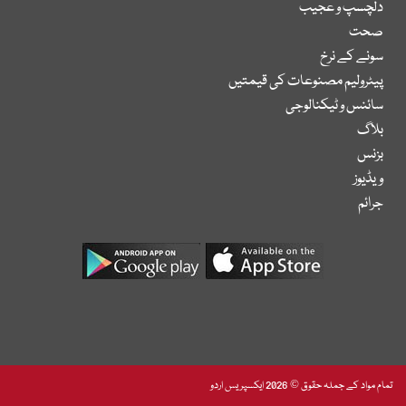
دلچسپ و عجیب
صحت
سونے کے نرخ
پیٹرولیم مصنوعات کی قیمتیں
سائنس و ٹیکنالوجی
بلاگ
بزنس
ویڈیوز
جرائم
تمام مواد کے جملہ حقوق © 2026 ایکسپریس اردو