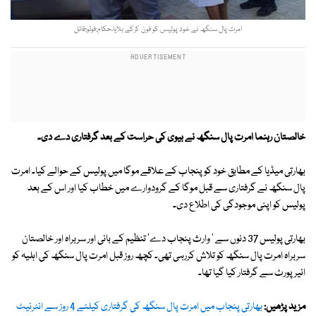
امرت پال سنگھ نے خود پولیس کو فون کرکے بلایا،حکام:فوٹو:فائل
خالصتان رہنما امرت پال سنگھ نے بیوی کی حراست کے بعد گرفتاری دے دی۔
بھارتی میڈیا کے مطابق خود کو پنجاب کے علاقے موگا میں پولیس کے حوالے کیا۔ امرت
پال سنگھ نے گرفتاری سے قبل موگا کے گرودوارے میں خطاب کیا اور اس کے بعد
پولیس کو اپنی موجودگی کی اطلاع دی۔
بھارتی پولیس 37 دنوں سے ' وارث پنجاب دے' تنظیم کے بانی اور سربراہ اور خالصتان
سربراہ امرت پال سنگھ کو تلاش کررہی تھی۔ کچھ روز قبل امرت پال سنگھ کی اہلیہ کو
ائیرپورٹ سے گرفتار کیا گیا تھا۔
مزید پڑھیں:
بھارتی پنجاب میں امرت پال سنگھ کی گرفتاری کیلئے 4 روز سے انٹرنیٹ