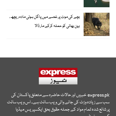
بچے کی موت پر غصے میں پاگل ہوئی مادہ ریچھ،
بہن بھائی کو حملہ کرکے مار ڈالا
express.pk
خبروں اور حالات حاضرہ سے متعلق پاکستان کی
سب سے زیادہ وزٹ کی جانے والی ویب سائٹ ہے۔ اس ویب سائٹ
پر شائع شدہ تمام مواد کے جملہ حقوق بحق ایکسپریس میڈیا