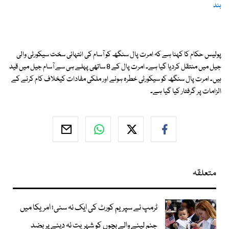
بند
پولیس حکام کا کہنا ہے کہ امرت پال سنگھ کو آسام کی انتہائی سخت سیکورٹی والی
جیل میں منتقل کردیا گیا ہے۔ امرت پال کے 8 ساتھی پہلے ہی سے آسام جیل میں قید
ہیں۔ امرت پال سنگھ کو سیکورٹی خطرہ ہونے اور ملکی مفادات کیخلاف کام کرنے کے
الزامات پر گرفتار کیا گیا ہے۔
متعلقہ
ٹرمپ نے سپریم کورٹ کی ایک نہ سنی؛ امریکا میں
جنم لینے والے بچوں کو شہریت نہ دینے پر بضد