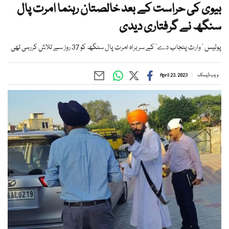
بیوی کی حراست کے بعد خالصتان رہنما امرت پال
سنگھ نے گرفتاری دیدی
پولیس ’ وارث پنجاب دے‘ کے سربراہ امرت پال سنگھ کو 37 روز سے تلاش کررہی تھی
ویب ڈیسک
April 23, 2023