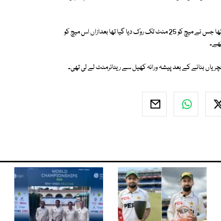
ٹنڈولکر نے آسٹریلیا کے خلاف اپریل 1998 میں اسٹیڈیم میں ریت کا طوفان آیا تھا جس نے میچ کو 25 منٹ تک روک دیا گیا تھا بعدازاں اس میچ کو