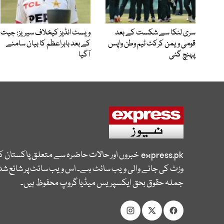
سری لنکا سے شکست کے بعد
ویسٹ انڈیز کیخلاف سیریز: جیت
قومی ویمن کرکٹ ٹیم وطن واپس
کے بعد بابراعظم کا بیان سامنے
پہنچ گئی
آگیا
express.pk
خبروں اور حالات حاضرہ سے متعلق پاکستان 
وزٹ کی جانے والی ویب سائٹ ہے۔ اس ویب سائٹ پر شائع شدہ
جملہ حقوق بحق ایکسپریس میڈیا گروپ محفوظ ہیں۔