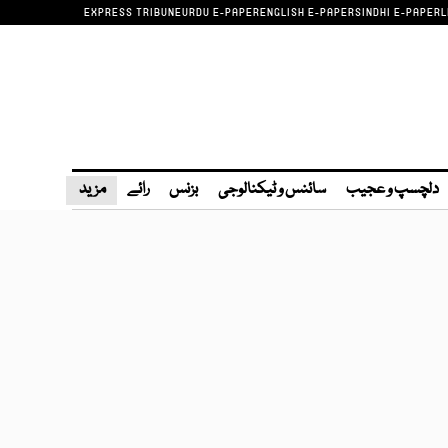
EXPRESS TRIBUNE
URDU E-PAPER
ENGLISH E-PAPER
SINDHI E-PAPER
L
دلچسپ و عجیب
سائنس و ٹیکنالوجی
بزنس
رائے
مزید