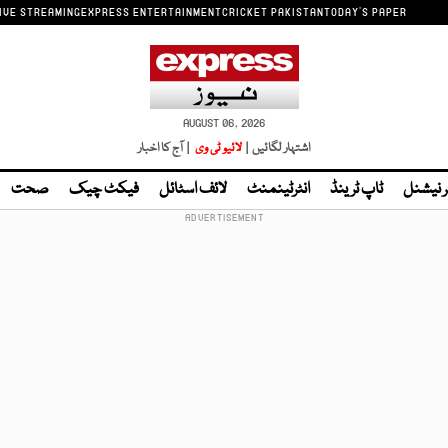
IVE STREAMING
EXPRESS ENTERTAINMENT
CRICKET PAKISTAN
TODAY'S PAPER
AUGUST 06, 2026
اشتہار لگائیں |
لائیو ٹی وی
| آج کا اخبار
ر نیشنل
ٹاپ ٹرینڈ
انٹرٹینمنٹ
لائف اسٹائل
فیکٹ چیک
صحت