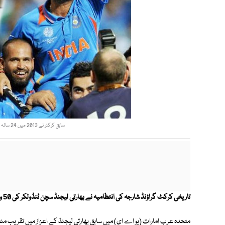
سابق کرکٹر نے 2013 میں 24 سالہ شاندار کیریئر سے ریٹائرمنٹ کا اعلان کیا تھا (فوٹو: فائل)
تاریخی کرکٹ گراؤنڈ شارجہ کی انتظامیہ نے بھارتی لیجنڈ سچن ٹنڈولکر کی 50 ویں سالگرہ پر انکے نام سے اسٹینڈ منسوب کردیا۔
متحدہ عرب امارات (یو اے ای) میں سابق بھارتی لیجنڈ کے اعزاز میں تقریب منع