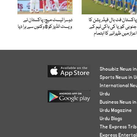
پاکستان فٹ بال فیڈریشن کا
دوسرا ٹیسٹ میچ: پاکستان نے
جنوبی کوریا کی ہاکی ٹیم کے
ویسٹ انڈیز کو 8 وکٹوں سے ہرا دیا
اعزاز میں ظہرانے کا اہتمام
Showbiz News in
Sports News in U
International Ne
Urdu
Business News in
Urdu Magazine
Urdu Blogs
The Express Tri
Express Enterta