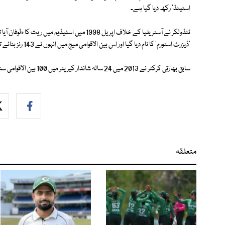
اسٹینڈ' رکھ دیا گیا ہے۔
'ڈیزرٹ اسٹورم' کا نام دیا گیا اور اس بین الاقوامی میچ میں انہوں نے 143 رنز بنائے تھے۔
سابق بھارتی کرکٹر نے 2013 میں 24 سالہ شاندار کیریئر میں 100 بین الاقوامی سنچریاں بنانے کے بعد پیشہ ورانہ کھیل سے ریٹائرمنٹ لے لی تھی۔
متعلقہ