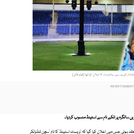
قد ہوئی جس میں اعلان کیا گیا کہ 'ویسٹ اسٹینڈ' کا نام 'سچن ٹنڈولکر