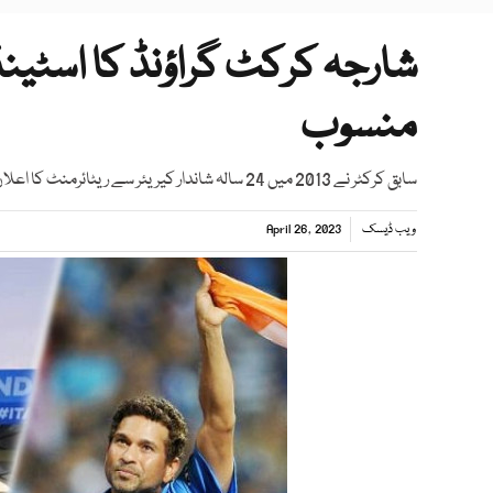
شارجہ کرکٹ گراؤنڈ کا اسٹینڈ
منسوب
سابق کرکٹر نے 2013 میں 24 سالہ شاندار کیریئر سے ریٹائرمنٹ کا اعلان کیا تھا
ویب ڈیسک
April 26, 2023