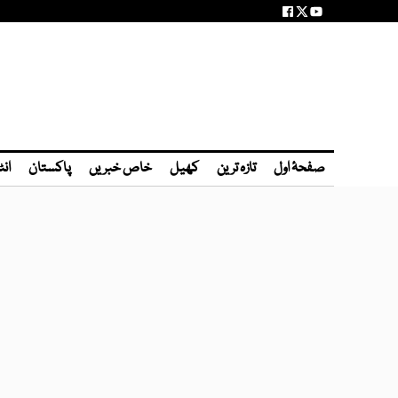
صفحۂ اول
تازہ ترین
کھیل
خاص خبریں
پاکستان
انٹ