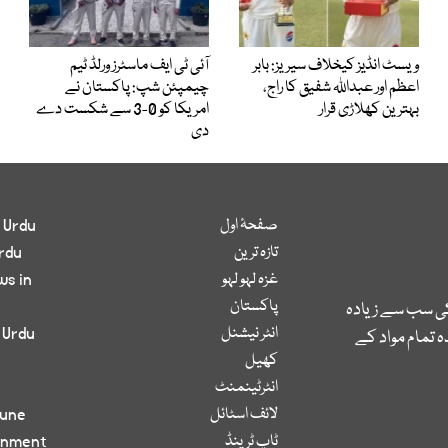
ویسٹ انڈیز کیخلاف سیریز: بابر
آئی ٹی ایف ماسٹرز ورلڈ ٹیم
اعظم اور عبداللہ شفیق کا راج،
چیمپئن شپ: پاکستان نے
بہترین کھلاڑی قرار
امریکا کو 0-3 سے شکست دے
دی
صفحۂ اول
 Urdu
تازہ ترین
rdu
غزہ لہو لہو
ws in
پاکستان
کی سب سے زیادہ
انٹر نیشنل
 Urdu
 تمام مواد کے
کھیل
انٹرٹینمنٹ
لائف اسٹائل
bune
ٹاپ ٹرینڈ
inment