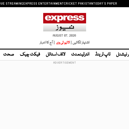
IVE STREAMING
EXPRESS ENTERTAINMENT
CRICKET PAKISTAN
TODAY'S PAPER
AUGUST 07, 2026
اشتہار لگائیں |
لائیو ٹی وی
| آج کا اخبار
ر نیشنل
ٹاپ ٹرینڈ
انٹرٹینمنٹ
لائف اسٹائل
فیکٹ چیک
صحت