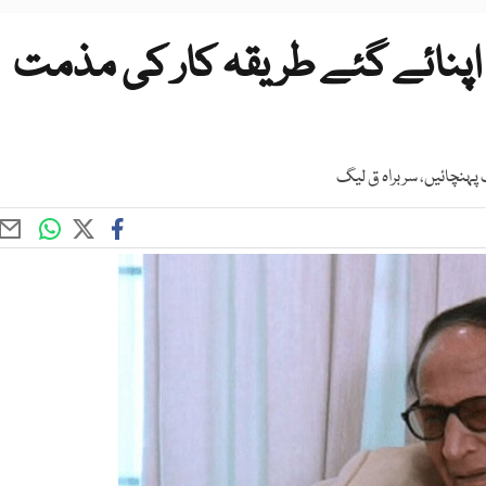
 اپنائے گئے طریقہ کار کی مذمت
پہنچائیں، سربراہ ق لیگ