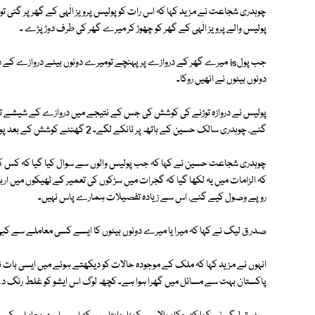
چوہدری شجاعت نے مزید کہا کہ اس رات کو پولیس پرویز الٰہی کے گھر پر گئی تو 
پولیس والے پرویز الٰہی کے گھر کو چھوڑ کر میرے گھر کی طرف دوڑ پڑے ۔
جب پولis میرے گھر کے دروازے پر پہنچے تومیرے دونوں بیٹے دروازے
دونوں بیٹوں نے انھیں روکا۔
پولیس نے دروازہ توڑنے کی کوشش کی جس کے نتیجے میں دروازے کے شیشے تو ٹ
گئے، چوہدری سالک حسین کے ہاتھ پر ٹانکے لگے۔ 2 گھنٹے کوشش کے بعد پولیس دروازے سے واپس چلی گئی ۔
چوہدری شجاعت حسین نے کہا کہ جب پولیس والوں سے سوال کیا گیا کہ کس کیس
کہ الزامات میں یہ لکھا گیا کہ گجرات میں سڑکوں کی تعمیر کے ٹھیکوں میں ار
روپے وصول کیے گئے، اس سے زیادہ تفصیلات ہمارے پاس نہیں۔
صدر ق لیگ نے کہا کہ میرا یا میرے دونوں بیٹوں کا ایسے کسی معاملے سے کبھی 
انہوں نے مزید کہا کہ ملک کے موجودہ حالات کو دیکھتے ہوئے میں ایسی بات 
پاکستان بہت سے مسائل میں گھرا ہوا ہے۔ کچھ لوگ اس ایشو کو غلط رنگ دے 