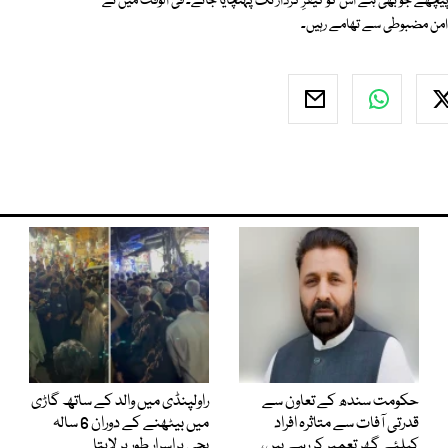
چھے جو بھی ہے اس کو کیفرِ کردار تک پہنچایا جائے۔ فی الوقت میں نے
دامن مضبوطی سے تھامے رہیں۔
حکومت سندھ کے تعاون سے
راولپنڈی میں والد کے ساتھ گاڑی
قدرتی آفات سے متاثرہ افراد
میں بیٹھنے کے دوران 6 سالہ
کیلئے گھر تعمیر کر رہے ہیں،
بچی پراسرار طور پر لاپتا