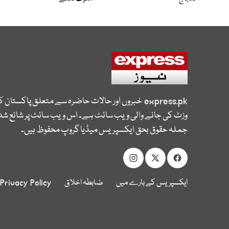
express.pk
خبروں اور حالات حاضرہ سے متعلق پاکستان 
وزٹ کی جانے والی ویب سائٹ ہے۔ اس ویب سائٹ پر شائع شدہ
جملہ حقوق بحق ایکسپریس میڈیا گروپ محفوظ ہیں۔
ایکسپریس کے بارے میں
ضابطہ اخلاق
Privacy Policy