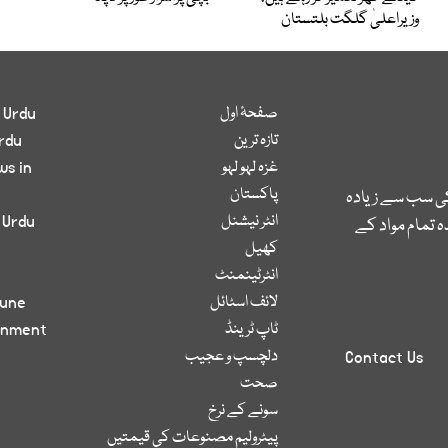
وزیراعلیٰ گلگت بلتستان
صفحۂ اول
 Urdu
تازہ ترین
rdu
غزہ لہو لہو
ws in
پاکستان
کی سب سے زیادہ
انٹر نیشنل
 Urdu
 تمام مواد کے
کھیل
انٹرٹینمنٹ
لائف اسٹائل
bune
ٹاپ ٹرینڈ
inment
دلچسپ و عجیب
Contact Us
صحت
سونے کے نرخ
پیٹرولیم مصنوعات کی قیمتیں