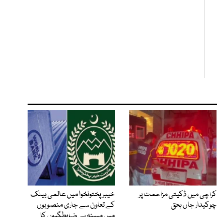
کراچی میں ڈکیتی مزاحمت پر
خیبرپختونخوا میں عالمی بینک
چوکیدار جاں بحق
کے تعاون سے جاری منصوبوں
میں مبینہ بے ضابطگیوں کا