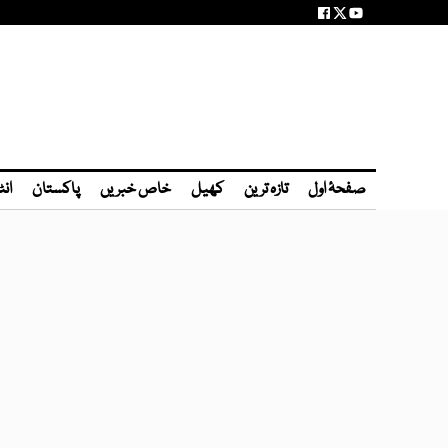
صفحۂ اول
تازہ ترین
کھیل
خاص خبریں
پاکستان
انٹ