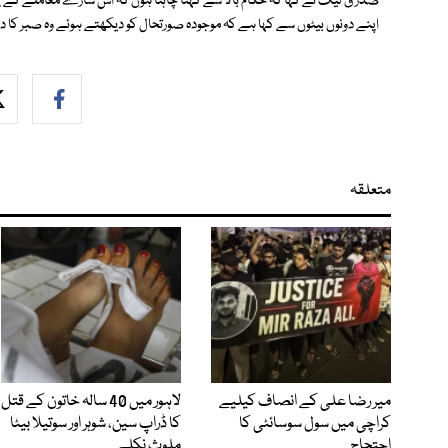
صدر ق لیگ نے کہا کہ حکام بالا سے کہنا چاہتا ہوں کہ اس سارے معاملے کے پی
اپنے دونوں بیٹوں سے کہا ہے کہ موجودہ صورتحال کو دیکھتے ہوئے وہ صبر کا 
متعلقہ
میر رضا علی کے انصاف کیلیے
لاہور میں 40 سالہ خاتون کے قتل
کراچی میں سول سوسائٹی کا
کا ڈراپ سین، شوہر اور سوتیلا بیٹا
احتجاج
ملوث نکلے