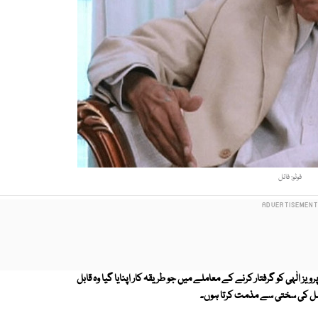
فوٹو: فائل
ٰہی کو گرفتار کرنے کے معاملے میں جو طریقہ کار اپنایا گیا وہ قابل
عمل کی سختی سے مذمت کرتا ہوں۔