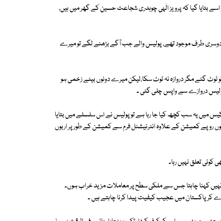
اسے بتایا گیا کہ پرویز الٰہی چوہدری شجاعت حسین کے گھر میں ہیں،
 کے دوسری طرف موجود تھے، پولیس والے جب آگے بڑھنے لگے تو میرے
وٹ گئے مگر دروازہ نہ ٹوٹ سکا،لیکن میرے دونوں بیٹے زخمی ہو
 میں یہ سب کچھ کیا جا رہا ہے تو پولیس نے اس سلسلے میں بتایا
بوں روپے کمیشن کے علاوہ انٹرنیشنل فرم سے کمیشن کے طور پر اربوں
کوئی تعلق نہیں رہا۔
نہیں کہنا چاہتا جس سے ملکی سطح پر معاملات مزید خراب ہوں۔
کر پاکستان میں عجیب کیفیت پیدا کرنا چاہتے ہیں ۔