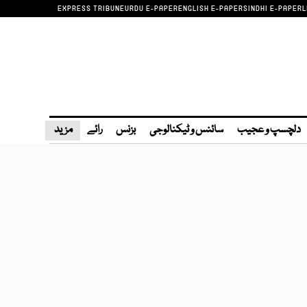
EXPRESS TRIBUNE
URDU E-PAPER
ENGLISH E-PAPER
SINDHI E-PAPER
L
دلچسپ و عجیب
سائنس و ٹیکنالوجی
بزنس
رائے
مزید