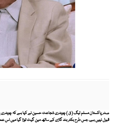
صدر پاکستان مسلم لیگ ( ق ) چوہدری شجاعت حسین نے کہا ہے کہ چوہدری پرویز ال
قبول نہیں ہے، جس طرح بکتر بند گاڑی کے ساتھ مین گیٹ توڑا گیا میں اس 