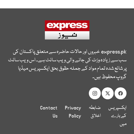
express.pk
خبروں اور حالات حاضرہ سے متعلق پاکستان کی
سب سے زیادہ وزٹ کی جانے والی ویب سائٹ ہے۔ اس ویب سائٹ
پر شائع شدہ تمام مواد کے جملہ حقوق بحق ایکسپریس میڈیا
گروپ محفوظ ہیں۔
ایکسپریس
ضابطہ
Privacy
Contact
کے بارے
اخلاق
Policy
Us
میں