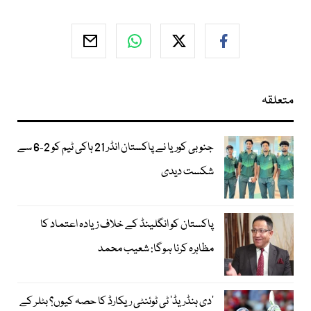
متعلقہ
جنوبی کوریا نے پاکستان انڈر 21 ہاکی ٹیم کو 2-6 سے
شکست دیدی
پاکستان کو انگلینڈ کے خلاف زیادہ اعتماد کا
مظاہرہ کرنا ہوگا: شعیب محمد
’دی ہنڈریڈ‘ ٹی ٹوئنٹی ریکارڈ کا حصہ کیوں؟ بٹلر کے