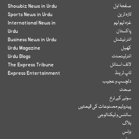
صفحۂ اول
Showbiz News in Urdu
تازہ ترین
Sports News in Urdu
غزہ لہو لہو
International News in
پاکستان
Urdu
انٹر نیشنل
Business News in Urdu
کھیل
Urdu Magazine
انٹرٹینمنٹ
Urdu Blogs
لائف اسٹائل
The Express Tribune
ٹاپ ٹرینڈ
Express Entertainment
دلچسپ و عجیب
صحت
سونے کے نرخ
پیٹرولیم مصنوعات کی قیمتیں
سائنس و ٹیکنالوجی
بلاگ
بزنس