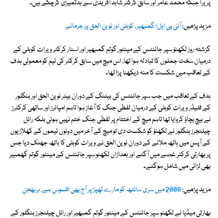
پریرا جبکہ محمد عامر اور سابق کرکٹر شاہد آفریدی سے بدتمیزی کرچکے ہیں۔
مزید پڑھیں:
آئی پی ایل؛ گمبھیر، کوہلی اور نوین الحق پر جرمانے
گزشتہ روز لکھنؤ سپر جائنٹس کے مینٹور گوتم گمبھیر اور اسٹار کرکٹر ویرات کوہلی کے
درمیان سخت جملوں کا تبادلہ ہوا تھا، اس میچ میں سابق کرکٹر کی ٹیم کو معمولی ہدف
کے تعاقب میں شکست کا منہ دیکھنا پڑا تھا۔
ہدف کے تعاقب میں جب سپر جائنٹس کی بیٹنگ کے دوران بیٹر نوین الحق اور بنگلور
کے فلیڈر ویرات کوہلی کے درمیان لفظی جنگ کا آغاز ہوا تاہم امپائرز اور ساتھی کرکٹرز
نے بیچ بچاؤ کروایا تھا تاہم میچ کے اختتام پر لفظی جنگ ختم نہیں ہوئی بلکہ رائل
چیلنجرز بنگلور نے لکھنؤ کو شکست دی تو میچ کے آخر میں دونوں ٹیموں کے کھلاڑیوں
کے آپس میں ہاتھ ملانے کے دوران نوین الحق نے ویرات کوہلی کا ہاتھ جھٹک دیا جس
پر بھارتی کرکٹر غصے میں آگئے اور بعدازاں لکھنو سپر جائنٹس کے مینٹور گوتم گھمبیر
بھی لڑائی میں شامل ہوگئے۔
مزید پڑھیں:
2008 میں سری سانتھ کو مارے تھپڑ پر آج بھی افسوس ہے، ہربھجن
بھارتی میڈیا نے لکھنو سپر جائنٹس کے مینٹور گوتم گمبھیر اور رائل چیلنجرز بنگلور کے