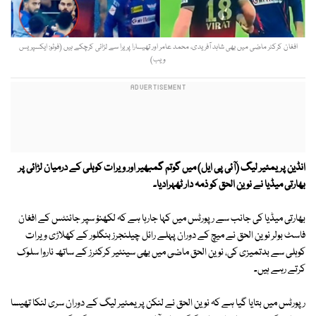
افغان کرکٹر ماضی میں بھی شاہد آفریدی، محمد عامر اور تھیسارا پریرا سے لڑائی کرچکے ہیں (فوٹو: ایکسپریس
ویب)
انڈین پریمئیر لیگ (آئی پی ایل) میں گوتم گمبھیر اور ویرات کوہلی کے درمیان لڑائی پر
بھارتی میڈیا نے نوین الحق کو ذمہ دار ٹھہرادیا۔
بھارتی میڈیا کی جانب سے رپورٹس میں کہا جارہا ہے کہ لکھنؤ سپر جائنٹس کے افغان
فاسٹ بولر نوین الحق نے میچ کے دوران پہلے رائل چیلنجرز بنگلور کے کھلاڑی ویرات
کوہلی سے بدتمیزی کی، نوین الحق ماضی میں بھی سینئیر کرکٹرز کے ساتھ ناروا سلوک
کرتے رہے ہیں۔
رپورٹس میں بتایا گیا ہے کہ نوین الحق نے لنکن پریمئیر لیگ کے دوران سری لنکا تھیسا