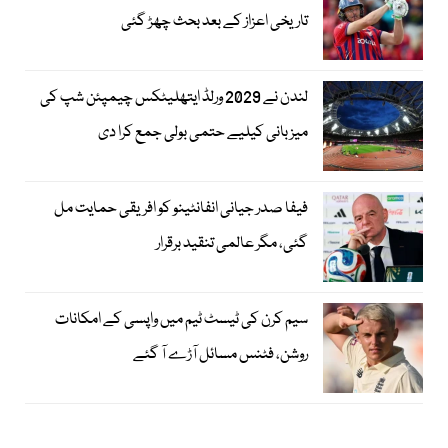
تاریخی اعزاز کے بعد بحث چھڑ گئی
لندن نے 2029 ورلڈ ایتھلیٹکس چیمپئن شپ کی
میزبانی کیلیے حتمی بولی جمع کرا دی
فیفا صدر جیانی انفانٹینو کو افریقی حمایت مل
گئی، مگر عالمی تنقید برقرار
سیم کرن کی ٹیسٹ ٹیم میں واپسی کے امکانات
روشن، فٹنس مسائل آڑے آ گئے