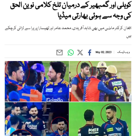
کوہلی اور گمبھیر کے درمیان تلخ کلامی نوین الحق
کی وجہ سے ہوئی بھارتی میڈیا
افغان کرکٹر ماضی میں بھی شاہد آفریدی، محمد عامر اور تھیسارا پریرا سے لڑائی کرچکے
ہیں
ویب ڈیسک
May 02, 2023