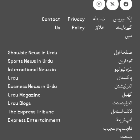
ایکسپریس
ضابطہ
Privacy
Contact
کے بارے
اخلاق
Policy
Us
میں
صفحۂ اول
Showbiz News in Urdu
تازہ ترین
Sports News in Urdu
غزہ لہو لہو
International News in
پاکستان
Urdu
انٹر نیشنل
Business News in Urdu
کھیل
Urdu Magazine
انٹرٹینمنٹ
Urdu Blogs
لائف اسٹائل
The Express Tribune
ٹاپ ٹرینڈ
Express Entertainment
دلچسپ و عجیب
صحت