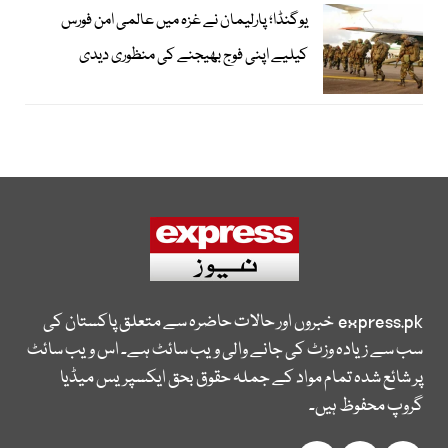
یوگنڈا؛ پارلیمان نے غزہ میں عالمی امن فورس
کیلیے اپنی فوج بھیجنے کی منظوری دیدی
express.pk
خبروں اور حالات حاضرہ سے متعلق پاکستان کی
سب سے زیادہ وزٹ کی جانے والی ویب سائٹ ہے۔ اس ویب سائٹ
پر شائع شدہ تمام مواد کے جملہ حقوق بحق ایکسپریس میڈیا
گروپ محفوظ ہیں۔