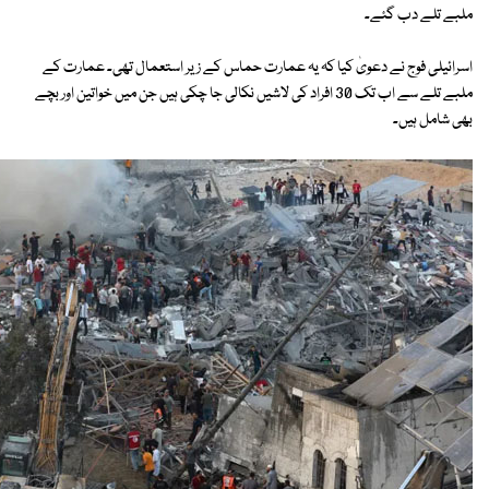
ملبے تلے دب گئے۔
اسرائیلی فوج نے دعویٰ کیا کہ یہ عمارت حماس کے زیر استعمال تھی۔ عمارت کے
ملبے تلے سے اب تک 30 افراد کی لاشیں نکالی جا چکی ہیں جن میں خواتین اور بچے
بھی شامل ہیں۔