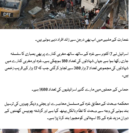
عمارت کے ملبے میں اب بھی درجن سے زائد افراد دبے ہوئے ہیں۔
اسرائیل نے 7 اکتوبر سے غزہ کے ساتھ ساتھ مغربی کنارے پر بھی بمباری کا سلسلہ
جاری رکھا ہوا ہے جہاں شہادتوں کی تعداد 100 ہوچکی ہے۔ غزہ اور مغربی کنارے میں
شہادتوں کی مجموعی تعداد 7 ہزار 300 سے تجاوز کرگئی جب کہ 17 ہزار کے قریب زخمی
ہیں۔
حماس کے حملوں میں مارے گئے اسرائیلیوں کی تعداد 1400 ہے۔
محکمہ صحت کے مطابق غزہ کے مسلسل محاصرے اور بجلی و دیگر چیزوں کی ترسیل
بند ہونے کی وجہ سے صحت کا نظام بالکل بیٹھ گیا ہے اور گزشتہ چوبیس گھنٹوں کے
دوران مزید غزہ کے 15 اسپتالوں کو مجبورا بند کرنا پڑا ہے۔