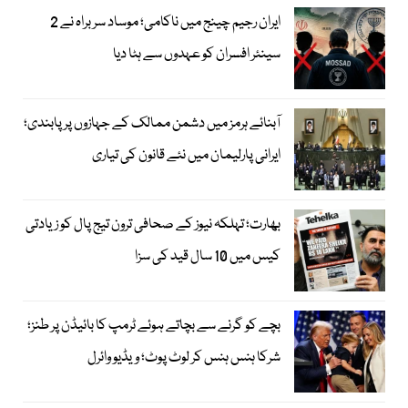
ایران رجیم چینج میں ناکامی؛ موساد سربراہ نے 2
سینئر افسران کو عہدوں سے ہٹا دیا
آبنائے ہرمز میں دشمن ممالک کے جہازوں پر پابندی؛
ایرانی پارلیمان میں نئے قانون کی تیاری
بھارت؛ تہلکہ نیوز کے صحافی ترون تیج پال کو زیادتی
کیس میں 10 سال قید کی سزا
بچے کو گرنے سے بچاتے ہوئے ٹرمپ کا بائیڈن پر طنز؛
شرکا ہنس ہنس کر لوٹ پوٹ؛ ویڈیو وائرل