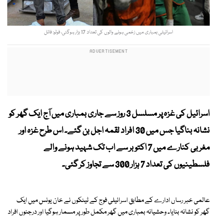
اسرائیلی بمباری میں زخمی ہونے والوں کی تعداد 17 ہزار ہوگئی، فوٹو: فائل
اسرائیل کی غزہ پر مسلسل 3 روز سے جاری بمباری میں آج ایک گھر کو
نشانہ بناگیا جس میں 30 افراد لقمہ اجل بن گئے۔ اس طرح غزہ اور
مغربی کنارے میں 7 اکتوبر سے اب تک شہید ہونے والے
فلسطینیوں کی تعداد 7 ہزار 300 سے تجاوز کر گئی۔
عالمی خبر رساں ادارے کے مطابق اسرائیلی فوج کے ٹینکوں نے خان یونس میں ایک
گھر کو نشانہ بنایا۔ وحشیانہ بمباری میں گھر مکمل طور پر مسمار ہوگیا اور درجنوں افراد