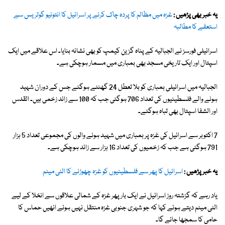
یہ خبر بھی پڑھیں :
غزہ میں مظالم کا پردہ چاک کرنے پر اسرائیل کا انتونیو گوتریس سے
استعفے کا مطالبہ
اسرائیلی فورسز نے الجبالیہ کے پناہ گزین کیمپ کو بھی نشانہ بنایا۔ اس علاقے میں ایک
اسپتال اور ایک تاریخی مسجد بھی بمباری میں مسمار ہوچکی ہے۔
الجبالیہ میں اسرائیلی بمباری کو بلا تعطل 24 گھنٹے ہوگئے جس کے دوران شہید
ہونے والے فلسطینیوں کی تعداد 706 ہوگئی جب کہ 100 سے زائد زخمی ہیں۔ القدس
اور الشفا اسپتال بھی تباہ ہوگئے۔
7 اکتوبر سے اسرائیل کی غزہ پر بمباری میں شہید ہونے والوں کی مجموعی تعداد 5 ہزار
791 ہوگئی ہے جب کہ زخمیوں کی تعداد 16 ہزار سے زائد ہوچکی ہے۔
یہ خبر پڑھیں :
اسرائیل کا پھر سے فلسطینیوں کو غزہ چھوڑنے کا الٹی میٹم
یاد رہے کہ گزشتہ روز اسرائیل نے ایک بار پھر غزہ کے شمالی علاقوں سے انخلا کے لیے
الٹی میٹم دیتے ہوئے کہا کہ جو شہری جنوبی غزہ منتقل نہیں ہوئے انھیں حماس کا
حامی کا سمجھا جائے گا۔