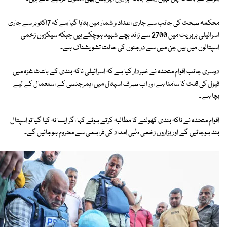
محکمہ صحت کی جانب سے جاری اعداد و شمار میں بتایا گیا ہے کہ 7اکتوبر سے جاری
اسرائیلی بربریت میں 2700 سے زائد بچے شہید ہوچکے ہیں جبکہ سیکڑوں زخمی
اسپتالوں میں ہیں جن میں سے درجنوں کی حالت تشویشناک ہے۔
دوسری جانب اقوام متحدہ نے خبردار کیا ہے کہ اسرائیلی ناکہ بندی کے باعث غزہ میں
فیول کی قلت کا سامنا ہے اور اب صرف اسپتال میں ایمرجنسی کے استعمال کے لیے
بچا ہے۔
اقوام متحدہ نے ناکہ بندی کھولنے کا مطالبہ کرتے ہوئے کہا اگر ایسا نہ کیا گیا تو اسپتال
بند ہوجائیں گے اور ہزاروں زخمی طبی امداد کی فراہمی سے محروم ہوجائیں گے۔