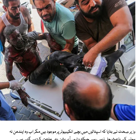
وزیر صحت نے بتایا کہ اسپتالوں میں بچے انکیبیوٹر پر موجود ہیں مگر اب وہ ایندھن نہ
ہونے کے باعث چل نہیں رہے جبکہ ہزاروں آپریشن بھی ملتوی کردیے گئے ہیں۔