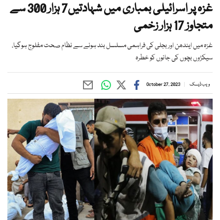
غزہ پر اسرائیلی بمباری میں شہادتیں7 ہزار 300 سے
متجاوز 17 ہزار زخمی
غزہ میں ایندھن اور بجلی کی فراہمی مسلسل بند ہونے سے نظام صحت مفلوج ہوگیا،
سیکڑوں بچوں کی جانوں کو خطرہ
ویب ڈیسک
October 27, 2023