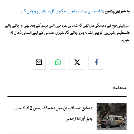
یہ خبر بھی پڑھیں :
فرانسیسی صدر ایمانوئل میکرون کل اسرائیل پہنچیں گے
اسرائیلی فوج نے دھمکی دی تھی کہ شمالی غزہ میں الٹی میٹم کے بعد بھی رہ جانے والے
فلسطینی شہریوں کو بھی نشانہ بنایا جائے گا۔ شہری حماس کے لیے انسانی ڈھال نہ
بنیں۔
متعلقہ
دمشق؛ مسافر وین میں دھماکے میں 2 افراد جاں
بحق اور 13 زخمی