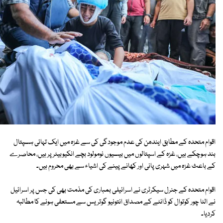
اقوام متحدہ کے مطابق ایندھن کی عدم موجودگی کی سے غزہ میں ایک تہائی ہسپتال
بند ہوچکے ہیں، غزہ کے اسپتالوں میں بیسیوں نومولود بچے انکیوبیٹر پر ہیں، محاصرے
کے باعث غزہ میں شہری پانی اور کھانے پینے کی اشیاء سے بھی محروم ہیں۔
اقوام متحدہ کے جنرل سیکرٹری نے اسرائیلی بمباری کی مذمت بھی کی جس پر اسرائیل
نے الٹا چور کوتوال کو ڈانٹے کے مصداق انتونیو گوتریس سے مستعفی ہونے کا مطالبہ
کردیا۔