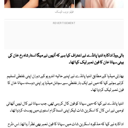
فوٹو : ویب ڈیسک
بالی ووڈ اداکارہ اننیا پانڈے نے اعتراف کیا ہے کہ اُنہوں نے میگا اسٹار شاہ رخ خان کی
بیٹی سہانا خان کا فون نمبر لیک کیا تھا۔
بھارتی میڈیا کے مطابق اننیا پانڈے نے اپنے حالیہ انٹرویو کے دوران اپنی غلطی تسلیم
کرتے ہوئے کہا کہ میں نے ایک بار غلطی سے سوشل میڈیا پر اپنی دوست سہانا خان کا
فون نمبر لیک کردیا تھا۔
اننیا پانڈے نے کہا کہ میں سہانا کو فون کال کررہی تھی، جب سہانا نے کال نہیں اُٹھائی
تو میں نے اس کال کا اسکرین شاٹ لیکر اپنی انسٹاگرام اسٹوری میں پوسٹ کردیا تھا۔
اداکارہ نے کہا کہ مذکورہ اسکرین شاٹ میں سہانا کا فون نمبر بھی نظر آرہا تھا، اس طرح