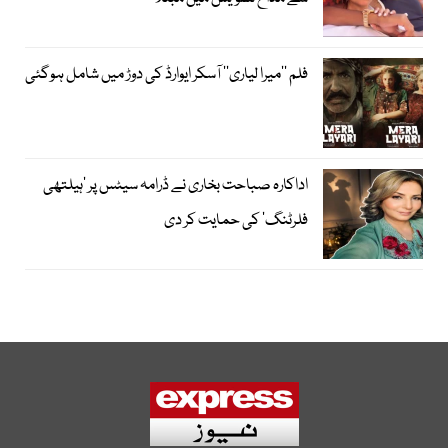
فلم ’’میرا لیاری‘‘ آسکر ایوارڈ کی دوڑ میں شامل ہوگئی
اداکارہ صباحت بخاری نے ڈرامہ سیٹس پر ’ہیلتھی
فلرٹنگ‘ کی حمایت کر دی