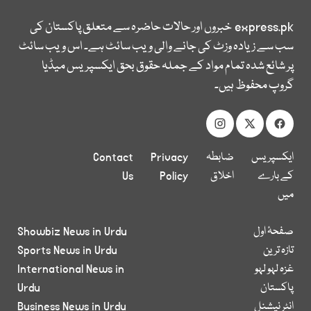
express.pk
خبروں اور حالات حاضرہ سے متعلق پاکستان کی
سب سے زیادہ وزٹ کی جانے والی ویب سائٹ ہے۔ اس ویب سائٹ
پر شائع شدہ تمام مواد کے جملہ حقوق بحق ایکسپریس میڈیا
گروپ محفوظ ہیں۔
ایکسپریس
ضابطہ
Privacy
Contact
کے بارے
اخلاق
Policy
Us
میں
صفحۂ اول
Showbiz News in Urdu
تازہ ترین
Sports News in Urdu
غزہ لہو لہو
International News in
پاکستان
Urdu
انٹر نیشنل
Business News in Urdu