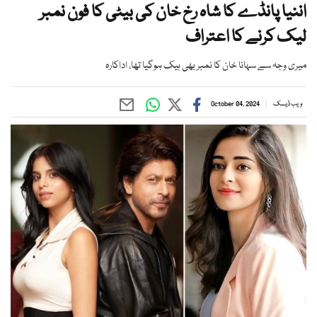
اننیا پانڈے کا شاہ رخ خان کی بیٹی کا فون نمبر
لیک کرنے کا اعتراف
میری وجہ سے سہانا خان کا نمبر بھی ہیک ہوگیا تھا، اداکارہ
ویب ڈیسک
October 04, 2024