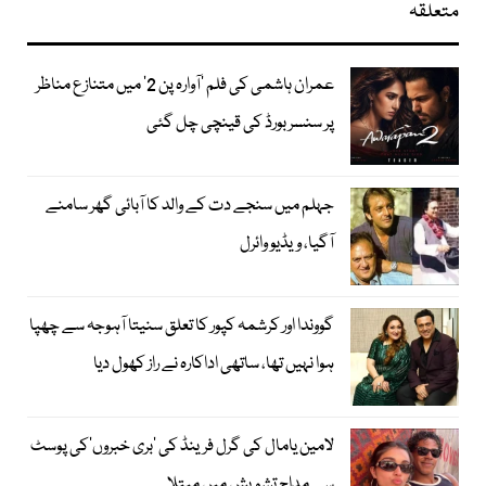
متعلقہ
عمران ہاشمی کی فلم ’آوارہ پن 2‘ میں متنازع مناظر
پر سنسر بورڈ کی قینچی چل گئی
جہلم میں سنجے دت کے والد کا آبائی گھر سامنے
آگیا، ویڈیو وائرل
گووندا اور کرشمہ کپور کا تعلق سنیتا آہوجہ سے چھپا
ہوا نہیں تھا، ساتھی اداکارہ نے راز کھول دیا
لامین یامال کی گرل فرینڈ کی ’بری خبروں‘کی پوسٹ
سے مداح تشویش میں مبتلا