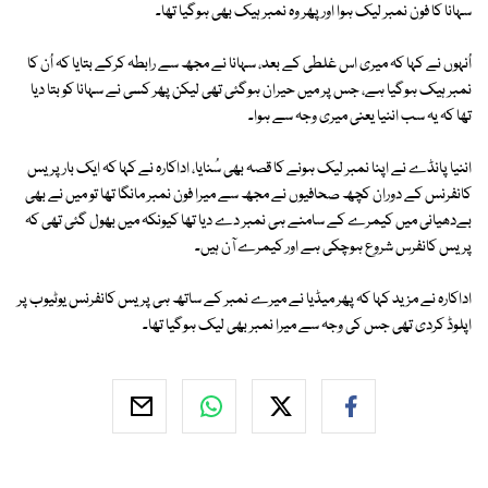
سہانا کا فون نمبر لیک ہوا اور پھر وہ نمبر ہیک بھی ہوگیا تھا۔
اُنہوں نے کہا کہ میری اس غلطی کے بعد، سہانا نے مجھ سے رابطہ کرکے بتایا کہ اُن کا
نمبر ہیک ہوگیا ہے، جس پر میں حیران ہوگئی تھی لیکن پھر کسی نے سہانا کو بتا دیا
تھا کہ یہ سب اننیا یعنی میری وجہ سے ہوا۔
اننیا پانڈے نے اپنا نمبر لیک ہونے کا قصہ بھی سُنایا، اداکارہ نے کہا کہ ایک بار پریس
کانفرنس کے دوران کچھ صحافیوں نے مجھ سے میرا فون نمبر مانگا تھا تو میں نے بھی
بےدھیانی میں کیمرے کے سامنے ہی نمبر دے دیا تھا کیونکہ میں بھول گئی تھی کہ
پریس کانفرس شروع ہوچکی ہے اور کیمرے آن ہیں۔
اداکارہ نے مزید کہا کہ پھر میڈیا نے میرے نمبر کے ساتھ ہی پریس کانفرنس یوٹیوب پر
اپلوڈ کردی تھی جس کی وجہ سے میرا نمبر بھی لیک ہوگیا تھا۔