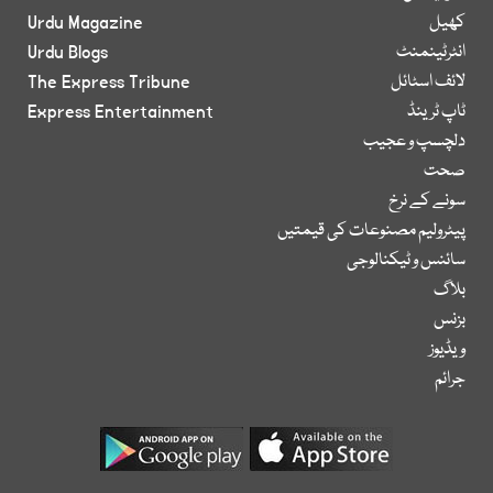
کھیل
Urdu Magazine
انٹرٹینمنٹ
Urdu Blogs
لائف اسٹائل
The Express Tribune
ٹاپ ٹرینڈ
Express Entertainment
دلچسپ و عجیب
صحت
سونے کے نرخ
پیٹرولیم مصنوعات کی قیمتیں
سائنس و ٹیکنالوجی
بلاگ
بزنس
ویڈیوز
جرائم