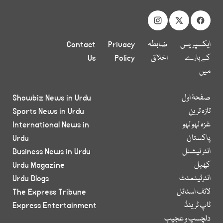
ایکسپریس
ضابطہ
Privacy
Contact
کے بارے
اخلاق
Policy
Us
میں
صفحۂ اول
Showbiz News in Urdu
تازہ ترین
Sports News in Urdu
غزہ لہو لہو
International News in
پاکستان
Urdu
انٹر نیشنل
Business News in Urdu
کھیل
Urdu Magazine
انٹرٹینمنٹ
Urdu Blogs
لائف اسٹائل
The Express Tribune
ٹاپ ٹرینڈ
Express Entertainment
دلچسپ و عجیب