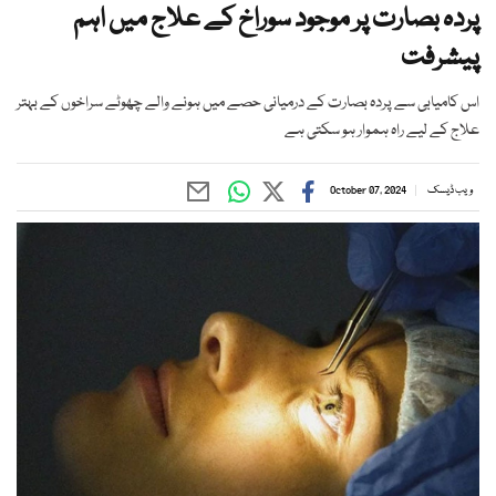
پردہ بصارت پر موجود سوراخ کے علاج میں اہم
پیشرفت
اس کامیابی سے پردہ بصارت کے درمیانی حصے میں ہونے والے چھوٹے سراخوں کے بہتر
علاج کے لیے راہ ہموار ہو سکتی ہے
ویب ڈیسک
October 07, 2024