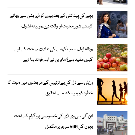
بچے کی پیدائش کے بعد بیوی کو ڈپریشن سے بچانے
کیلئے شوہر محبت اور وقت دیں، روبینہ اشرف
روزانہ ایک سیب کھانے کی عادت صحت کے لیے
کیوں مفید ہے؟ ماہرین نے اہم فوائد بتا دیے
ورزش سے دل کی بے ترتیبی کے مریضوں میں موت کا
خطرہ کم ہو سکتا ہے، تحقیق
این آئی سی وی ڈی کی خصوصی پروگرام کے تحت
بچوں کی 500 سرجریز مکمل