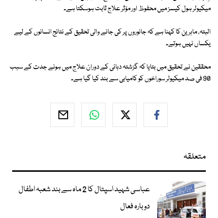
میکیولر ہول کیسز میں محفوظ اور مؤثر علاج ثابت ہوسکتا ہے۔
البتہ، ماہرین کا کہنا ہے کہ جانوروں پر کی جانے والی تحقیق کے نتائج انسانوں کے لیے
یکساں نہیں ہوتے۔
محققین نے تحقیق میں بتایا کہ گزشتہ دہائی کے دوران علاج میں ہونے جدت کے سبب
90 فی صد میکیولر سوراخوں کو کامیابی سے بند کیا گیا ہے۔
متعلقہ
عباسی شہید اسپتال کا 2 ماہ سے بند شعبہ اطفال
دوبارہ فعال