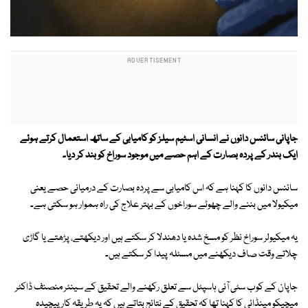
جاپانی سائنس دانوں نے انسانی اسٹیم سیلز کو کامیابی کے ساتھ استعمال کرتے ہوئے
ایک بندر کے پردہ بصارت کے اہم حصے میں موجود سوراخ کو بند کر دیا۔
سائنس دانوں کا کہنا ہے کہ اس کامیابی سے پردہ بصارت کے درمیانی حصے یعنی
میکیولا میں بننے والے چھوٹے سوراخوں کے بہتر علاج کی راہ ہموار ہو سکتی ہے۔
یہ میکیولر سوراخ نظر کو مسخ شدہ یا دھندلا کر سکتے ہیں اور دیکھتے، پڑھتے یا گاڑی
چلاتے وقت صاف دیکھنے میں مسئلہ پیدا کر سکتے ہیں۔
جاپان کے کوب سٹی آئی ہاسپٹل سے تعلق رکھنے والے تحقیق کے سینئر منصنف ڈاکٹر
مِیچیکو مینڈائی کا کہنا تھا کہ تحقیق کے نتائج بتاتے ہیں کہ یہ طریقہ کار پیچیدہ