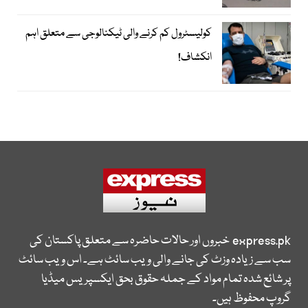
کولیسٹرول کم کرنے والی ٹیکنالوجی سے متعلق اہم
انکشاف!
express.pk
خبروں اور حالات حاضرہ سے متعلق پاکستان کی
سب سے زیادہ وزٹ کی جانے والی ویب سائٹ ہے۔ اس ویب سائٹ
پر شائع شدہ تمام مواد کے جملہ حقوق بحق ایکسپریس میڈیا
گروپ محفوظ ہیں۔