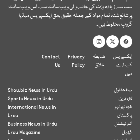
سب سے زیادہ وزٹ کی جانے والی ویب سائٹ ہے۔ اس ویب سائٹ
پر شائع شدہ تمام مواد کے جملہ حقوق بحق ایکسپریس میڈیا
گروپ محفوظ ہیں۔
ایکسپریس
ضابطہ
Privacy
Contact
کے بارے
اخلاق
Policy
Us
میں
صفحۂ اول
Showbiz News in Urdu
تازہ ترین
Sports News in Urdu
غزہ لہو لہو
International News in
پاکستان
Urdu
انٹر نیشنل
Business News in Urdu
کھیل
Urdu Magazine