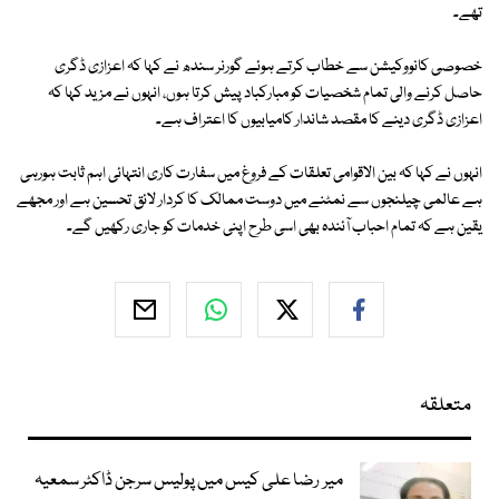
تھے۔
خصوصی کانووکیشن سے خطاب کرتے ہوئے گورنر سندھ نے کہا کہ اعزازی ڈگری
حاصل کرنے والی تمام شخصیات کو مبارکباد پیش کرتا ہوں، انہوں نے مزید کہا کہ
اعزازی ڈگری دینے کا مقصد شاندار کامیابیوں کا اعتراف ہے۔
انہوں نے کہا کہ بین الاقوامی تعلقات کے فروغ میں سفارت کاری انتہائی اہم ثابت ہورہی
ہے عالمی چیلنجوں سے نمٹنے میں دوست ممالک کا کردار لائق تحسین ہے اور مجھے
یقین ہے کہ تمام احباب آئندہ بھی اسی طرح اپنی خدمات کو جاری رکھیں گے۔
متعلقہ
میر رضا علی کیس میں پولیس سرجن ڈاکٹر سمعیہ