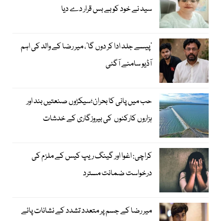
سید نے خود کو بے بس قرار دے دیا
’پیسے جلد ادا کر دوں گا‘، میر رضا کے والد کی اہم
آڈیو سامنے آگئی
حب میں پانی کا بحران؛سیکڑوں صنعتیں بند اور
ہزاروں کارکنوں کی بیروزگاری کے خدشات
کراچی: اغوا اور گینگ ریپ کیس کے ملزم کی
درخواست ضمانت مسترد
میر رضا کے جسم پر متعدد تشدد کے نشانات پائے