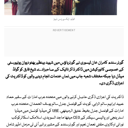
فوٹو- ایکسپریس نیوز
گورنر سندھ کامران خان ٹیسوری نے گورنرہاﺅس میں شہید بینظیر بھٹو دیوان یونیورسٹی
کے خصوصی کانووکیشن میں ڈاکٹر ذاکر نائیک کے صاحبزادے شیخ فارق کو گولڈ
میڈل دیا جبکہ مختلف شعبہ جاب میں نماں خدمات انجام دینے والوں کو ڈاکٹریٹ کی
اعزازی ڈگری دی۔
ڈاکٹریٹ کی اعزازی ڈگری حاصل کرنے والوں میں متحدہ عرب امارا ت کے سفیر حماد
عبید ابراہیم سالم الزابی، کویت کے قونصل جنرل سالم یوسف الحمدان، متحدہ عرب
امارات کے قونصل جنرل بخیط عتیق الرمیتھی، UAE کی میڈیا کونسل میں میڈیا
اسٹریٹجی اور پالیسی سیکٹر کے CEO میتھا ماجد السویدی، اسلامک اسکالرکوکب
نورانی اوکاڑوی، مفتی نعمان نعیم اور گورنرسندھ کے مشیر برائے آئی ٹی مزمل اطہر شامل