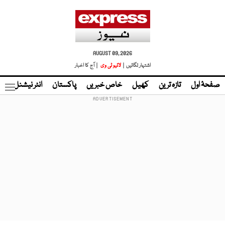
AUGUST 09, 2026
اشتہار لگائیں |
لائیو ٹی وی
| آج کا اخبار
صفحۂ اول
تازہ ترین
کھیل
خاص خبریں
پاکستان
انٹر نیشنل
ٹا