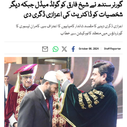
گورنر سندھ نے شیخ فارق کو گولڈ میڈل جبکہ دیگر
شخصیات کو ڈاکٹریٹ کی اعزازی ڈگری دی
اعزازی ڈگری دینے کا مقصد شاندار کامیابیوں کا اعتراف ہے، کامران ٹیسوری کا
گورنرہاﺅس میں منعقد کانووکیشن سے خطاب
October 06, 2024
Staff Reporter