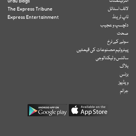
انٹرٹینمنٹ
Urdu Blogs
لائف اسٹائل
The Express Tribune
ٹاپ ٹرینڈ
Express Entertainment
دلچسپ و عجیب
صحت
سونے کے نرخ
پیٹرولیم مصنوعات کی قیمتیں
سائنس و ٹیکنالوجی
بلاگ
بزنس
ویڈیوز
جرائم