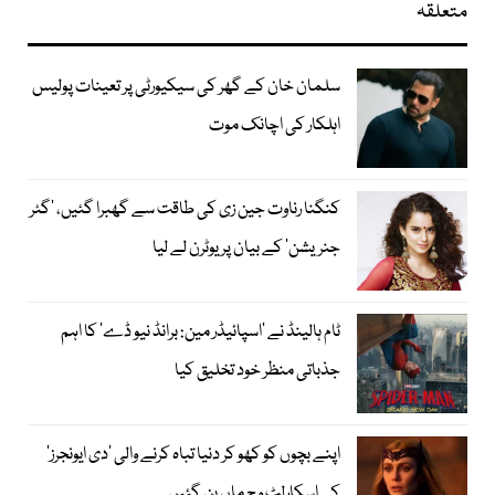
متعلقہ
سلمان خان کے گھر کی سیکیورٹی پر تعینات پولیس
اہلکار کی اچانک موت
کنگنا رناوت جین زی کی طاقت سے گھبرا گئیں، ’گٹر
جنریشن‘ کے بیان پر یوٹرن لے لیا
ٹام ہالینڈ نے ’اسپائیڈر مین: برانڈ نیو ڈے‘ کا اہم
جذباتی منظر خود تخلیق کیا
اپنے بچوں کو کھو کر دنیا تباہ کرنے والی ’دی ایونجرز‘
کی اسکارلٹ وچ ماں بن گئیں