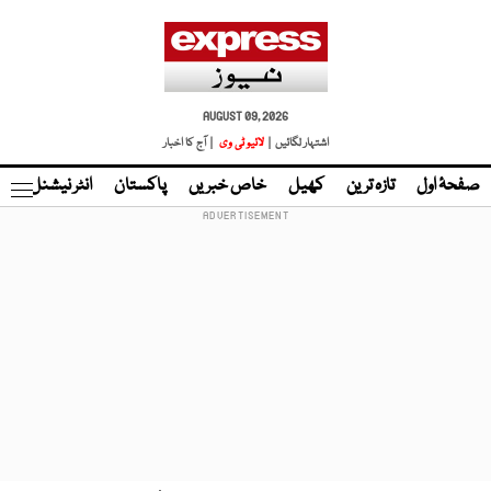
AUGUST 09, 2026
اشتہار لگائیں |
لائیو ٹی وی
| آج کا اخبار
صفحۂ اول
تازہ ترین
کھیل
خاص خبریں
پاکستان
انٹر نیشنل
ٹا