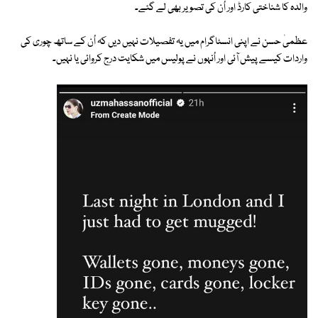
والدہ کا شناختی کارڈ اور اُن کی تصویر بھی لے گئے۔
عظمیٰ حسن نے اپنی انسٹاگرام میں یہ تفصیلات نہیں دیں کہ اُن کے ساتھ چوری کی
واردات کیسے پیش آئی اور اُنہوں نے پولیس میں شکایت درج کروائی یا نہیں۔