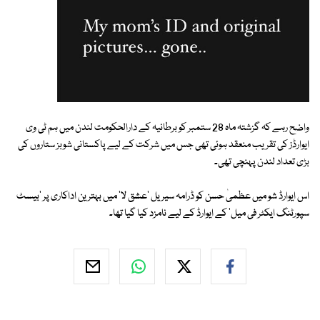
واضح رہے کہ گزشتہ ماہ 28 ستمبر کو برطانیہ کے دارالحکومت لندن میں ہم ٹی وی
ایوارڈز کی تقریب منعقد ہوئی تھی جس میں شرکت کے لیے پاکستانی شوبز ستاروں کی
بڑی تعداد لندن پہنچی تھی۔
اس ایوارڈ شو میں عظمیٰ حسن کو ڈرامہ سیریل 'عشق لا' میں بہترین اداکاری پر 'بیسٹ
سپورٹنگ ایکٹر فی میل' کے ایوارڈ کے لیے نامزد کیا گیا تھا۔