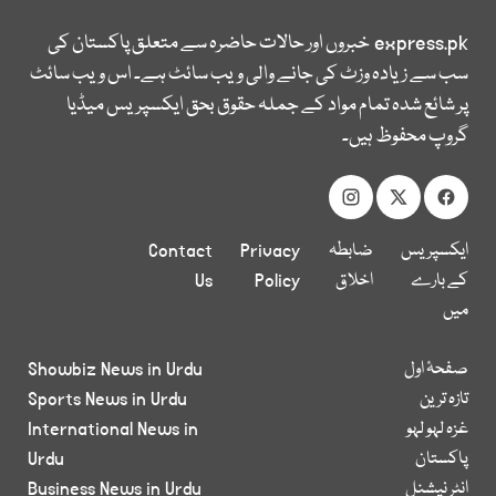
express.pk
خبروں اور حالات حاضرہ سے متعلق پاکستان کی
سب سے زیادہ وزٹ کی جانے والی ویب سائٹ ہے۔ اس ویب سائٹ
پر شائع شدہ تمام مواد کے جملہ حقوق بحق ایکسپریس میڈیا
گروپ محفوظ ہیں۔
ایکسپریس
ضابطہ
Privacy
Contact
کے بارے
اخلاق
Policy
Us
میں
صفحۂ اول
Showbiz News in Urdu
تازہ ترین
Sports News in Urdu
غزہ لہو لہو
International News in
پاکستان
Urdu
انٹر نیشنل
Business News in Urdu