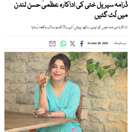
ڈرامہ سیریل خئی کی اداکارہ عظمیٰ حسن لندن
میں لُٹ گئیں
اداکارہ نے مداحوں کو اپنے ساتھ پیش آنے والا افسوسناک واقعہ سُنایا
ویب ڈیسک
October 06, 2024