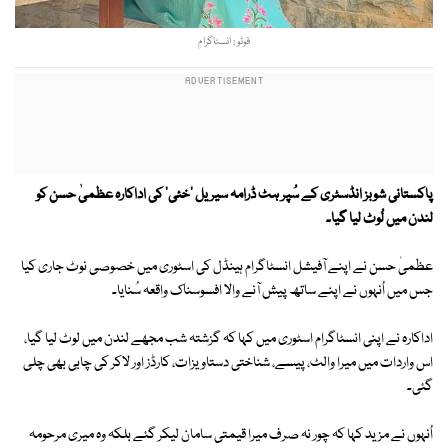
فوٹو : انسٹاگرام
پاکستانی شوبز انڈسٹری کے سُپر ہٹ ڈرامہ سیریل 'خئی' کی اداکارہ عظمیٰ حسن کو
لندن میں لُوٹ لیا گیا۔
عظمیٰ حسن نے اپنے آفیشل انسٹاگرام ہینڈل کی اسٹوری میں خصوصی نوٹ جاری کیا
جس میں اُنہوں نے اپنے ساتھ پیش آنے والا افسوسناک واقعہ سُنایا۔
اداکارہ نے اپنی انسٹاگرام اسٹوری میں کہا کہ گزشتہ شب مجھے لندن میں لوٹ لیا گیا،
اس واردات میں میرا والٹ، پیسے، شناختی دستاویزات، کارڈز اور لاکر کی چابی بھی چلی
گئی۔
اُنہوں نے مزید کہا کہ چور نہ صرف میرا قیمتی سامان لیکر گئے بلکہ وہ میری مرحومہ