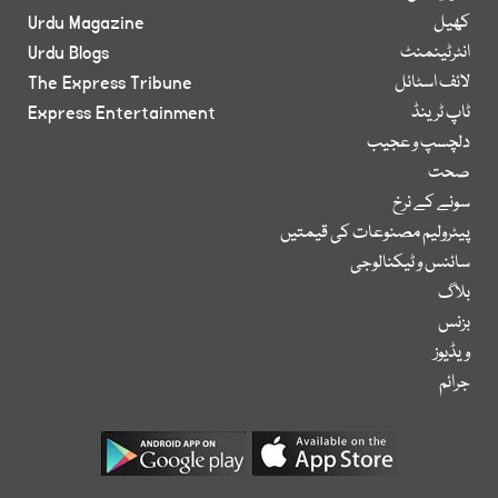
کھیل
Urdu Magazine
انٹرٹینمنٹ
Urdu Blogs
لائف اسٹائل
The Express Tribune
ٹاپ ٹرینڈ
Express Entertainment
دلچسپ و عجیب
صحت
سونے کے نرخ
پیٹرولیم مصنوعات کی قیمتیں
سائنس و ٹیکنالوجی
بلاگ
بزنس
ویڈیوز
جرائم