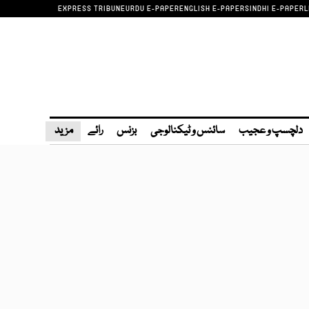
EXPRESS TRIBUNE
URDU E-PAPER
ENGLISH E-PAPER
SINDHI E-PAPER
L
دلچسپ و عجیب
سائنس و ٹیکنالوجی
بزنس
رائے
مزید