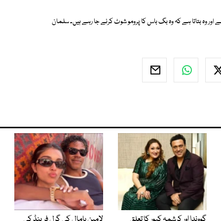
ے اور وہ بتاتا ہے کہ وہ بگ باس کا پرومو شوٹ کرنے جا رہے ہیں۔ سلمان
گووندا اور کرشمہ کپور کا تعلق
لامین یامال کی گرل فرینڈ کی