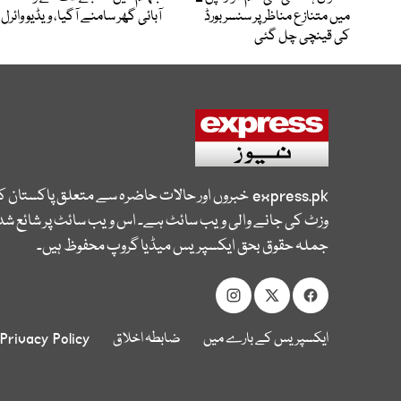
میں متنازع مناظر پر سنسر بورڈ
آبائی گھر سامنے آگیا، ویڈیو وائرل
کی قینچی چل گئی
express.pk
خبروں اور حالات حاضرہ سے متعلق پاکستان 
وزٹ کی جانے والی ویب سائٹ ہے۔ اس ویب سائٹ پر شائع شدہ
جملہ حقوق بحق ایکسپریس میڈیا گروپ محفوظ ہیں۔
ایکسپریس کے بارے میں
ضابطہ اخلاق
Privacy Policy