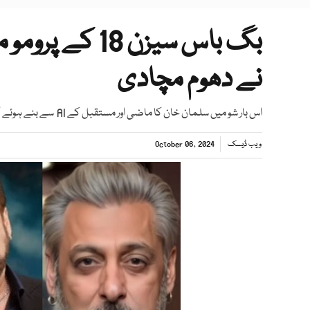
بگ باس سیزن 8
نے دھوم مچادی
اس بار شو میں سلمان خان کا ماضی اور مستقبل کے AI سے بنے ہوئے کرداروں کے ساتھ سامنا ہوگا
ویب ڈیسک
October 06, 2024