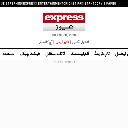
IVE STREAMING
EXPRESS ENTERTAINMENT
CRICKET PAKISTAN
TODAY'S PAPER
AUGUST 06, 2026
اشتہار لگائیں |
لائیو ٹی وی
| آج کا اخبار
ر نیشنل
ٹاپ ٹرینڈ
انٹرٹینمنٹ
لائف اسٹائل
فیکٹ چیک
صحت