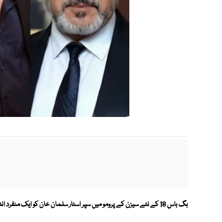
بگ باس 18 کے نئے سیزن کے پرومو میں سپر اسٹار سلمان خان کو ایک منفرد انداز میں پیش کیا گیا ہے۔