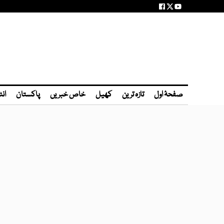
صفحۂ اول
تازہ ترین
کھیل
خاص خبریں
پاکستان
انٹ