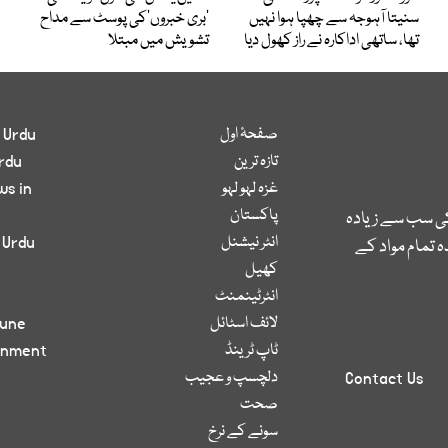
سنیتا آہوجہ سے چھپا ہوا نہیں
’بری خبروں‘کی پوسٹ سے مداح
تھا، ساتھی اداکارہ نے راز کھول دیا
تشویش میں مبتلا
صفحۂ اول
 Urdu
تازہ ترین
rdu
غزہ لہو لہو
ws in
پاکستان
کی سب سے زیادہ
انٹر نیشنل
 Urdu
 تمام مواد کے
کھیل
انٹرٹینمنٹ
لائف اسٹائل
bune
ٹاپ ٹرینڈ
inment
دلچسپ و عجیب
Contact Us
صحت
سونے کے نرخ