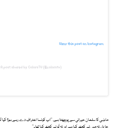
View this post on Instagram
A post shared by ColorsTV (@colorstv)
ماضی کا سلمان حیرانی سے پوچھتا ہے، ''اب کونسا اعتراف دے رہے ہو؟ کیا لَفڑا
جا یار، نہ میں نے کچھ کیا ہے اور نہ تُو نے کچھ کیا تھا۔''