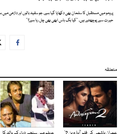
پرومو میں مستقبل کا سلمان بھی دکھایا گیا ہے، جو سفید بالوں اور داڑھی میں ہ
حیرت سے پوچھتے ہیں، ''کیا بگ باس ابھی بھی چل رہا ہے؟''
متعلقہ
عمران ہاشمی کی فلم ’آوارہ پن 2‘
جہلم میں سنجے دت کے والد کا