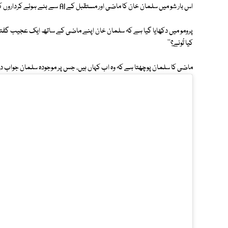
اس بار شو میں سلمان خان کا ماضی اور مستقبل کے AI سے بنے ہوئے کرداروں کے ساتھ سامنا ہوگا۔
پرومو میں دکھایا گیا ہے کہ سلمان خان اپنے ماضی کے ساتھ ایک عجیب گفتگو ک
کیا تُونے؟''
ماضی کا سلمان پوچھتا ہے کہ وہ اب کہاں ہیں، جس پر موجودہ سلمان جواب دیت