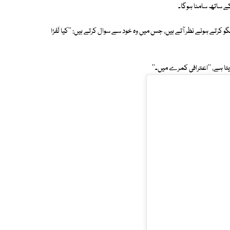
رتے ہوئے نظر آتے ہیں، جس میں وہ خود سے سوال کرتے ہیں: ''کیا لَفڑا
ا ہے، ''اعترافی کمرے میں۔''