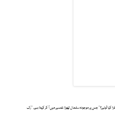
 کیا تُونے؟'' جس پر موجودہ سلمان تھوڑا غصے میں آ کر کہتا ہے، ''رک