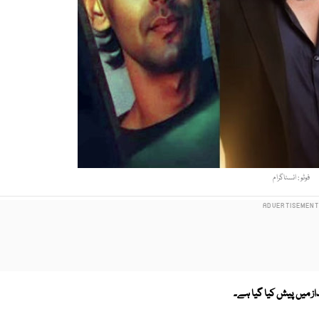
فوٹو : انسٹاگرام