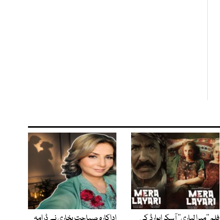
فلم ’’میرا لیاری‘‘ آسکر ایوارڈ کی
اداکارہ صباحت بخاری نے ڈرامہ