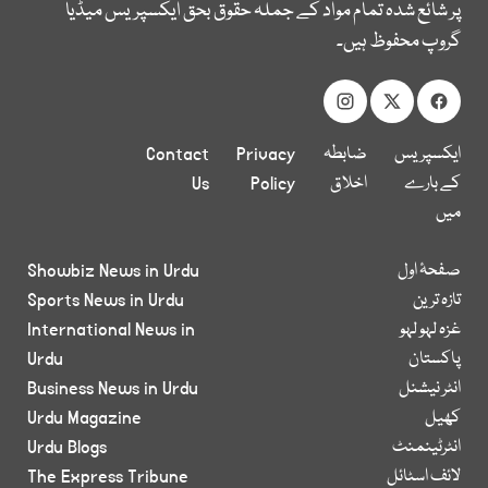
پر شائع شدہ تمام مواد کے جملہ حقوق بحق ایکسپریس میڈیا
گروپ محفوظ ہیں۔
ایکسپریس
ضابطہ
Privacy
Contact
کے بارے
اخلاق
Policy
Us
میں
صفحۂ اول
Showbiz News in Urdu
تازہ ترین
Sports News in Urdu
غزہ لہو لہو
International News in
پاکستان
Urdu
انٹر نیشنل
Business News in Urdu
کھیل
Urdu Magazine
انٹرٹینمنٹ
Urdu Blogs
لائف اسٹائل
The Express Tribune