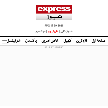
AUGUST 09, 2026
اشتہار لگائیں |
لائیو ٹی وی
| آج کا اخبار
صفحۂ اول
تازہ ترین
کھیل
خاص خبریں
پاکستان
انٹر نیشنل
ٹا