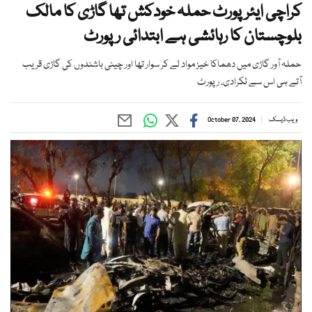
کراچی ایئرپورٹ حملہ خودکش تھا گاڑی کا مالک
بلوچستان کا رہائشی ہے ابتدائی رپورٹ
حملہ آور گاڑی میں دھماکا خیز مواد لے کر سوار تھا اور چینی باشندوں کی گاڑی قریب
آتے ہی اس سے ٹکرادی، رپورٹ
ویب ڈیسک
October 07, 2024