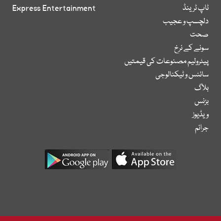
ٹاپ ٹرینڈ
Express Entertainment
دلچسپ و عجیب
صحت
سونے کے نرخ
پیٹرولیم مصنوعات کی قیمتیں
سائنس و ٹیکنالوجی
بلاگ
بزنس
ویڈیوز
جرائم