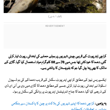
(فوٹو : اے پی)
کراچی ایئرپورٹ کے قریبی چینی شہریوں پر ہوئے حملے کی ابتدائی رپورٹ تیار کرلی
گئی، دھماکا خودکش تھا جس میں 70 سے 80 کلوگرام مواد استعمال کیا گیا، گاڑی کے
مالک کا بھی پتا چل گیا جو کہ بلوچستان کا رہائشی ہے۔
ایکسپریس نیوز کے مطابق کراچی ایئرپورٹ سگنل کے قریب دھماکے کی بم ڈسپوزل
اسکواڈ نے ابتدائی رپورٹ تیار کرلی جسے کے مطابق دھماکا گاڑی میں وی بی آئی ای ڈی
کے ذریعے کیا گیا، دھماکا جناح انٹرنیشنل ایئرپورٹ پر روانگی کے سگنل پر ہوا۔
یہ پڑھیں :
کراچی دھماکا؛ اپنے شہریوں کی ہلاکت پر چین کا پاکستان سے ہنگامی
بنیادوں پر تحقیقات کا مطالبہ