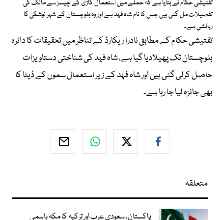
تفتیشی حکام نے بتایا ہے کہ حملے میں استعمال گاڑی کے چیسز سے مالک کی
تفصیلات مل گئی ہیں جس کا نام شاہ فہد ہے اور وہ بلوچستان کے شہر نوشکی کا
رہائشی ہے۔
تفتیشی حکام کے مطابق نادرا ریکارڈ کے تناظر میں تحقیقات کا دائرہ
بلوچستان تک پھیلادیا گیا ہے، شاہ فہد کی شناختی دستاویزات
حاصل کرلی گئی ہیں اور شاہ فہد کے زیر استعمال سموں کے ڈیٹا کا
بھی جائزہ لیا جا رہا ہے۔
متعلقہ
پاکستان، سعودی عرب اور ترکیہ کا مکہ باہمی