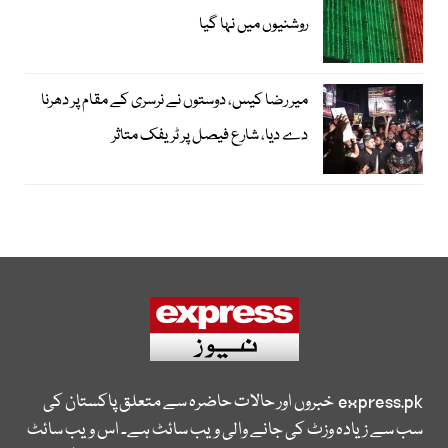
روشنیوں میں نہا گیا
میر رضا کیس، دوستوں نے نرسری کے مقام پر دھرنا
دے دیا، شارع فیصل پر ٹریفک متاثر
express.pk
خبروں اور حالات حاضرہ سے متعلق پاکستان کی
سب سے زیادہ وزٹ کی جانے والی ویب سائٹ ہے۔ اس ویب سائٹ