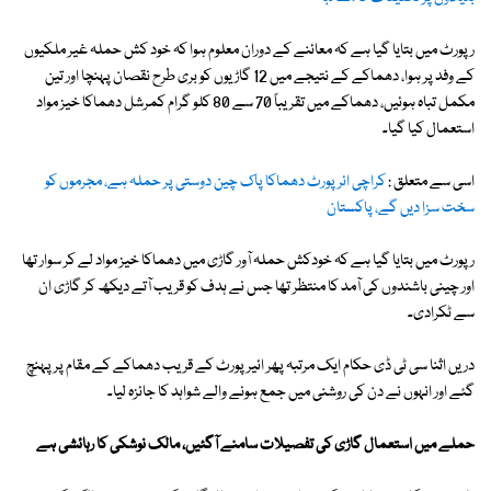
رپورٹ میں بتایا گیا ہے کہ معائنے کے دوران معلوم ہوا کہ خود کش حملہ غیر ملکیوں
کے وفد پر ہوا، دھماکے کے نتیجے میں 12 گاڑیوں کو بری طرح نقصان پہنچا اور تین
مکمل تباہ ہوئیں، دھماکے میں تقریباً 70 سے 80 کلو گرام کمرشل دھماکا خیز مواد
استعمال کیا گیا۔
اسی سے متعلق :
کراچی ائرپورٹ دھماکا پاک چین دوستی پر حملہ ہے، مجرموں کو
سخت سزا دیں گے، پاکستان
رپورٹ میں بتایا گیا ہے کہ خودکش حملہ آور گاڑی میں دھماکا خیز مواد لے کر سوار تھا
اور چینی باشندوں کی آمد کا منتظر تھا جس نے ہدف کو قریب آتے دیکھ کر گاڑی ان
سے ٹکرادی۔
دریں اثنا سی ٹی ڈی حکام ایک مرتبہ پھر ائیر پورٹ کے قریب دھماکے کے مقام پر پہنچ
گئے اور انہوں نے دن کی روشنی میں جمع ہونے والے شواہد کا جائزہ لیا۔
حملے میں استعمال گاڑی کی تفصیلات سامنے آگئیں، مالک نوشکی کا رہائشی ہے