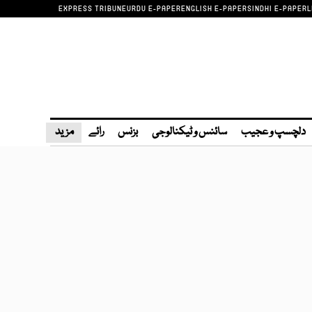
EXPRESS TRIBUNE
URDU E-PAPER
ENGLISH E-PAPER
SINDHI E-PAPER
L
دلچسپ و عجیب
سائنس و ٹیکنالوجی
بزنس
رائے
مزید