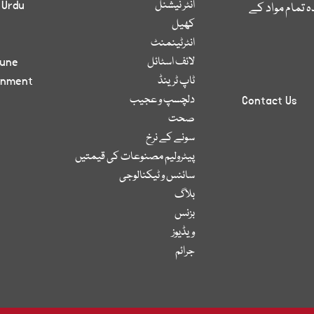
انٹر نیشنل
 Urdu
 تمام مواد کے
کھیل
انٹرٹینمنٹ
لائف اسٹائل
bune
ٹاپ ٹرینڈ
inment
دلچسپ و عجیب
Contact Us
صحت
سونے کے نرخ
پیٹرولیم مصنوعات کی قیمتیں
سائنس و ٹیکنالوجی
بلاگ
بزنس
ویڈیوز
جرائم