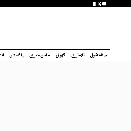
صفحۂ اول
تازہ ترین
کھیل
خاص خبریں
پاکستان
انٹ