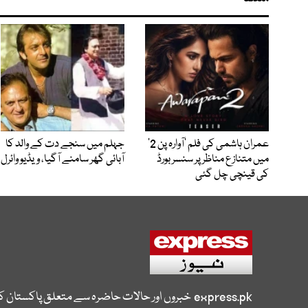
عمران ہاشمی کی فلم ’آوارہ پن 2‘
جہلم میں سنجے دت کے والد کا
میں متنازع مناظر پر سنسر بورڈ
آبائی گھر سامنے آگیا، ویڈیو وائرل
کی قینچی چل گئی
express.pk
خبروں اور حالات حاضرہ سے متعلق پاکستان 