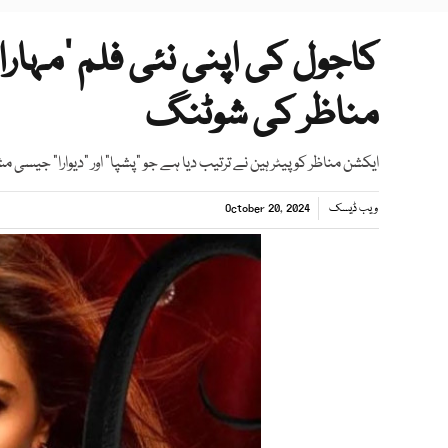
کاجول کی اپنی نئی فلم ’مہار
مناظر کی شوٹنگ
ایکشن مناظر کو پیٹر ہین نے ترتیب دیا ہے جو "پشپا" اور "دیوارا" جیسی
ویب ڈیسک
October 20, 2024