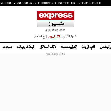
IVE STREAMING
EXPRESS ENTERTAINMENT
CRICKET PAKISTAN
TODAY'S PAPER
AUGUST 07, 2026
اشتہار لگائیں |
لائیو ٹی وی
| آج کا اخبار
ر نیشنل
ٹاپ ٹرینڈ
انٹرٹینمنٹ
لائف اسٹائل
فیکٹ چیک
صحت