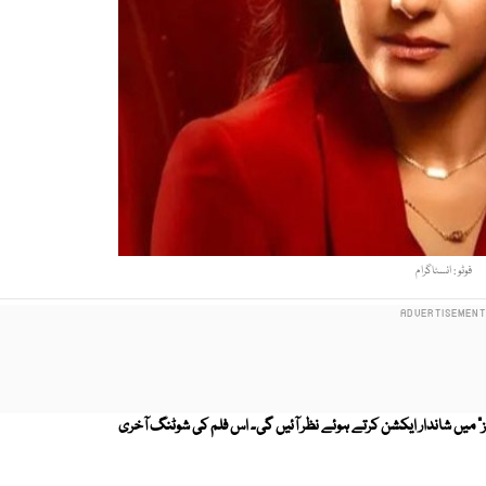
فوٹو : انسٹاگرام
ینز" میں شاندار ایکشن کرتے ہوئے نظر آئیں گی۔ اس فلم کی شوٹنگ آخری