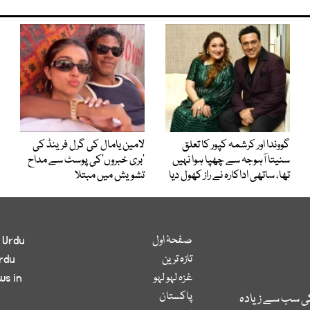
گووندا اور کرشمہ کپور کا تعلق
لامین یامال کی گرل فرینڈ کی
سنیتا آہوجہ سے چھپا ہوا نہیں
’بری خبروں‘کی پوسٹ سے مداح
تھا، ساتھی اداکارہ نے راز کھول دیا
تشویش میں مبتلا
صفحۂ اول
 Urdu
تازہ ترین
rdu
غزہ لہو لہو
ws in
پاکستان
کی سب سے زیادہ