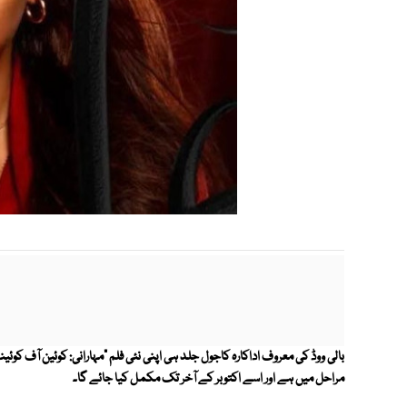
بالی ووڈ کی معروف اداکارہ کاجول جلد ہی اپنی نئی فلم "مہارانی: کوئین آف کوئ
مراحل میں ہے اور اسے اکتوبر کے آخر تک مکمل کیا جائے گا۔