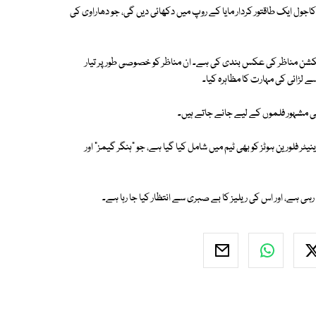
کاجول ایک طاقتور کردار مایا کے روپ میں دکھائی دیں گی، جو دھاراوی کی
یکشن مناظر کی عکس بندی کی ہے۔ ان مناظر کو خصوصی طور پر تیار
 لڑائی کی مہارت کا مظاہرہ کیا۔
جیسی مشہور فلموں کے لیے جانے جاتے ہیں۔
ر فلورین ہوٹز کو بھی ٹیم میں شامل کیا گیا ہے، جو "ہنگر گیمز" اور
رہی ہے، اور اس کی ریلیز کا بے صبری سے انتظار کیا جا رہا ہے۔