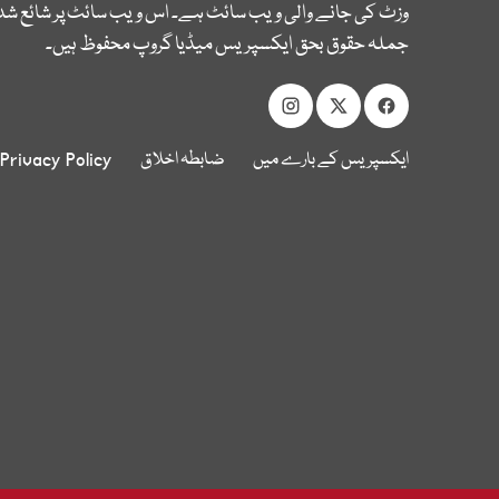
وزٹ کی جانے والی ویب سائٹ ہے۔ اس ویب سائٹ پر شائع شدہ
جملہ حقوق بحق ایکسپریس میڈیا گروپ محفوظ ہیں۔
ایکسپریس کے بارے میں
ضابطہ اخلاق
Privacy Policy