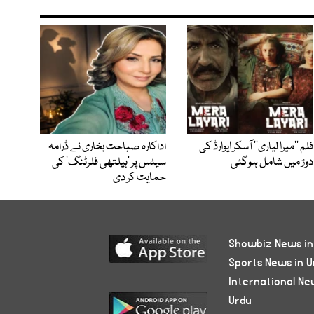
فلم ’’میرا لیاری‘‘ آسکر ایوارڈ کی
اداکارہ صباحت بخاری نے ڈرامہ
دوڑ میں شامل ہوگئی
سیٹس پر ’ہیلتھی فلرٹنگ‘ کی
حمایت کر دی
Showbiz News in
Sports News in U
International Ne
Urdu