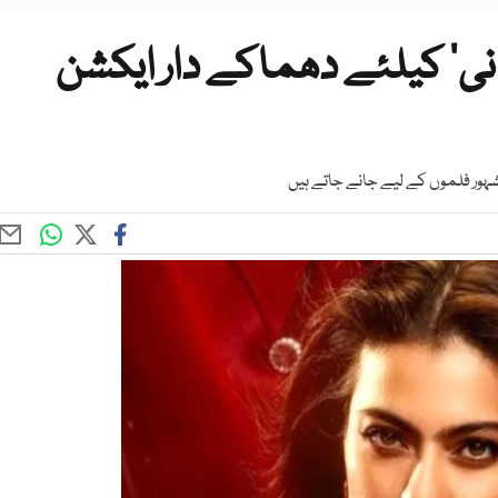
انی‘ کیلئے دھماکے دار ایکشن
 مشہور فلموں کے لیے جانے جاتے ہیں