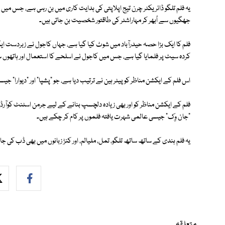
یہ فلم تلگو ڈائریکٹر چرن تیج اپلاپتی کی ہدایت کاری میں بن رہی ہے، جس میں 
جھگیوں سے اُبھر کر مہاراشٹر کی طاقتور شخصیت بن جاتی ہیں۔
فلم کا ایک بڑا حصہ حیدرآباد میں شوٹ کیا گیا ہے، جہاں کاجول نے زبردست ا
کردہ سیٹ پر فلمایا گیا ہے، جس میں کاجول نے اسلحے کا استعمال اور ہاتھوں سے
اس فلم کے ایکشن مناظر کو پیٹر ہین نے ترتیب دیا ہے، جو "پشپا" اور "دیوارا" 
فلم کے ایکشن مناظر کو اور بھی زیادہ دلچسپ بنانے کے لیے جرمن اسٹنٹ کوآرڈینیٹ
"جان وِک" جیسی عالمی شہرت یافتہ فلموں پر کام کر چکے ہیں۔
یہ فلم ہندی کے ساتھ ساتھ تلگو، تمل، ملیالم، اور کنڑ زبانوں میں بھی ڈب کی جا 
متعلقہ