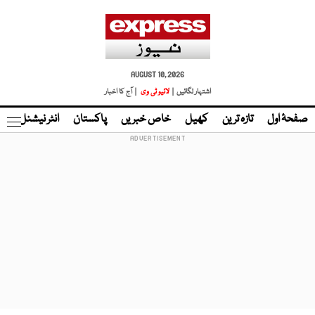
AUGUST 10, 2026
اشتہار لگائیں |
لائیو ٹی وی
| آج کا اخبار
صفحۂ اول
تازہ ترین
کھیل
خاص خبریں
پاکستان
انٹر نیشنل
ٹا