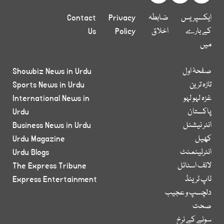
ایکسپریس
ضابطہ
Privacy
Contact
کے بارے
اخلاق
Policy
Us
میں
صفحۂ اول
Showbiz News in Urdu
تازہ ترین
Sports News in Urdu
غزہ لہو لہو
International News in
پاکستان
Urdu
انٹر نیشنل
Business News in Urdu
کھیل
Urdu Magazine
انٹرٹینمنٹ
Urdu Blogs
لائف اسٹائل
The Express Tribune
ٹاپ ٹرینڈ
Express Entertainment
دلچسپ و عجیب
صحت
سونے کے نرخ