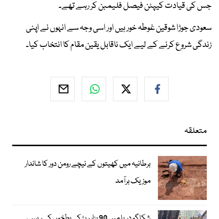
جس کی قیادت کیپٹن فیصل فلیمبن کر رہے تھے۔
سعودی جوڑا شوقین غوطہ خور ہیں اور اسی وجہ سے انہوں نے اپنی
زندگی شروع کرنے کے لیے ایک ناقابل یقین مقام کا انتخاب کیا۔
متعلقہ
برطانیہ میں کھیتوں کے نیچے رومن دور کا شاندار
موزیک برآمد
شکاگو دریا میں 90 ہزار ربڑ کی بطخوں کی ریس،