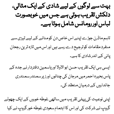
بہت سے لوگوں کے لیے شادی کے ایک مثالی،
دلکش تقریب ہوتی ہے جس میں خوبصورت
لباس اور رومانس شامل ہوتا ہے۔
تاہم ماڈرن جوڑے اپنے اس خاص دن کو منانے کے لیے تیزی سے
منفرد مقامات کو ترجیح دے رہے ہیں اور اس میں تازہ ترین رجحان
پانی کے اندر شادی کا ہے۔
ایسی ہی ایک تقریب حسن ابو الاولا اور یاسمین دفتردار نے جدہ کے
پاس بحیرہ احمر میں مرجان کی چٹانوں اور زیر سمندر سمندری
جانداروں کے درمیان منعقد کی۔
اپنی نوعیت کی پہلی تقریب میں ساتھی غوطہ خوروں کے ایک چھوٹے
گروپ نے شرکت کی اور اس کا اہتمام سعودی غوطہ خور گروپ نے کیا