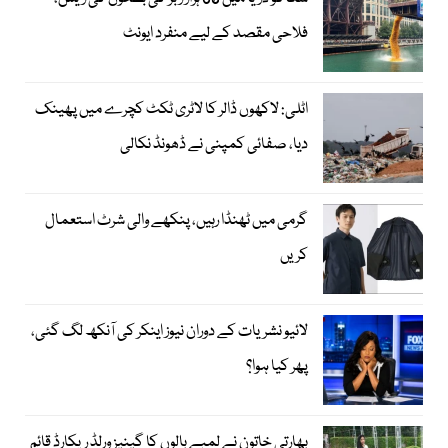
فلاحی مقصد کے لیے منفرد ایونٹ
اٹلی: لاکھوں ڈالر کا لاٹری ٹکٹ کچرے میں پھینک
دیا، صفائی کمپنی نے ڈھونڈ نکالی
گرمی میں ٹھنڈا رہیں، پنکھے والی شرٹ استعمال
کریں
لائیو نشریات کے دوران نیوز اینکر کی آنکھ لگ گئی،
پھر کیا ہوا؟
بھارتی خاتون نے لمبے بالوں کا گینیز ورلڈ ریکارڈ قائم