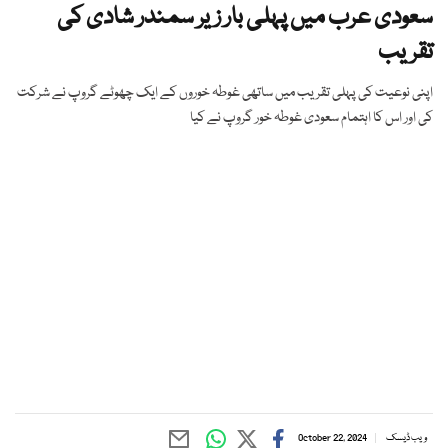
سعودی عرب میں پہلی بار زیر سمندر شادی کی
تقریب
اپنی نوعیت کی پہلی تقریب میں ساتھی غوطہ خوروں کے ایک چھوٹے گروپ نے شرکت
کی اور اس کا اہتمام سعودی غوطہ خور گروپ نے کیا
ویب ڈیسک
October 22, 2024