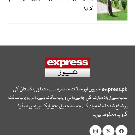
کر دیا
express.pk
خبروں اور حالات حاضرہ سے متعلق پاکستان کی
سب سے زیادہ وزٹ کی جانے والی ویب سائٹ ہے۔ اس ویب سائٹ
پر شائع شدہ تمام مواد کے جملہ حقوق بحق ایکسپریس میڈیا
گروپ محفوظ ہیں۔