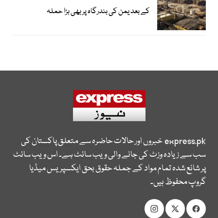
کے بعد یمن کی بندرگاہ پر بھی بڑا حملہ
express.pk
خبروں اور حالات حاضرہ سے متعلق پاکستان کی
سب سے زیادہ وزٹ کی جانے والی ویب سائٹ ہے۔ اس ویب سائٹ
پر شائع شدہ تمام مواد کے جملہ حقوق بحق ایکسپریس میڈیا
گروپ محفوظ ہیں۔