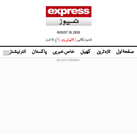
AUGUST 10, 2026
اشتہار لگائیں |
لائیو ٹی وی
| آج کا اخبار
صفحۂ اول
تازہ ترین
کھیل
خاص خبریں
پاکستان
انٹر نیشنل
ٹا