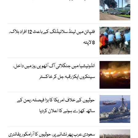
فلپائن میں لینڈ سلائیڈنگ کے باعث 12 افراد ہلاک،
8 لاپتہ
انڈونیشیا میں جنگلاتی آگ آٹھویں روز میں داخل،
سینکروں ایکڑ رقبہ جل کر خاکستر
حوثیوں کے خلاف امریکا کا بڑا فیصلہ، یمن کے
ساتھ کھڑے ہونے کا اعلان کردیا
سعودی عرب پھر نشانے پر، حوثیوں کا آرامکو ریفائنری