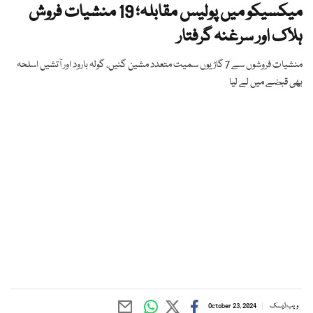
میکسیکو میں پولیس مقابلہ؛ 19 منشیات فروش
ہلاک اور سرغنہ گرفتار
منشیات فروشوں سے 7 گاڑیوں سمیت متعدد مشین گنیں، گولہ بارود اور آتشیں اسلحہ
بھی قبضے میں لے لیا
ویب ڈیسک
October 23, 2024