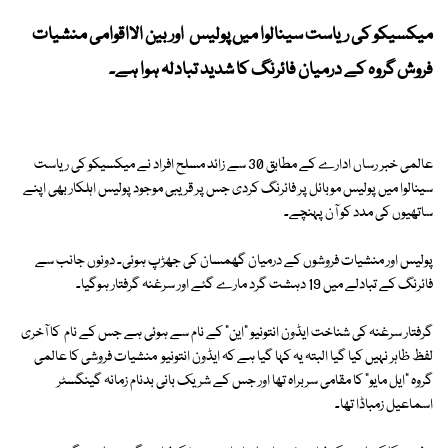
میکسیکو کی ریاست سینالوا میں پولیس اور بین الااقوامی منشیات
فروش گروہ کے درمیان فائرنگ کا شدید تبادلہ ہوا ہے۔
عالمی خبر رساں ادارے کے مطابق 30 سے زائد مسلح افراد نے میکسیکو کی ریاست
سینالوا میں پولیس موبائل پر فائرنگ کردی جس پر قریبی موجود پولیس اہلکار بھی اپنے
ساتھیوں کی مدد کو آن پہنچے۔
پولیس اور منشیات فروشوں کے درمیان گھمسان کی جھڑپ ہوئی۔ دونوں جانب سے
فائرنگ کے تبادلے میں 19 دہشت گرد مارے گئے اور سرغنہ گرفتار ہوگیا۔
گرفتار سرغنہ کی شناخت ایڈون انتونیو "این" کے نام سے ہوئی ہے جس کے نام کا آخری
لفظ ظاہر نہیں کیا گیا البتہ یہ کہا گیا ہے کہ ایڈون انتونیو منشیات فروشی کا عالمی
گروہ "ایل مایو" کا مقامی سربراہ تھا اور جس کے شریک بانی بدنام زمانہ گینگسٹر
اسماعیل زمباڈا تھا۔