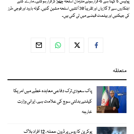
پولیس کا کہنا ہے کہ فرار ہونے ملزمان اسلحہ چھوڑ کر فرار ہوگئے۔ مارے گئے
اہلکاروں سے 7 گاڑیاں اور تقریباً 30 آتشیں اسلحہ مشین گنیں، گولہ بارود اور فوجی طرز
کی جیکٹیں اور ہیلمٹ قبضے میں لی گئی ہیں۔
متعلقہ
پاک سعودی ترک دفاعی معاہدہ خطے میں امریکا
کیلئے بدلتی سوچ کی علامت ہے، ایرانی وزارت
خارجہ
یوکرین کا روس پر ڈرون حملہ، 12 افراد ہلاک