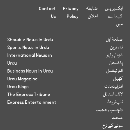
ایکسپریس
ضابطہ
Privacy
Contact
کے بارے
اخلاق
Policy
Us
میں
صفحۂ اول
Showbiz News in Urdu
تازہ ترین
Sports News in Urdu
غزہ لہو لہو
International News in
پاکستان
Urdu
انٹر نیشنل
Business News in Urdu
کھیل
Urdu Magazine
انٹرٹینمنٹ
Urdu Blogs
لائف اسٹائل
The Express Tribune
ٹاپ ٹرینڈ
Express Entertainment
دلچسپ و عجیب
صحت
سونے کے نرخ