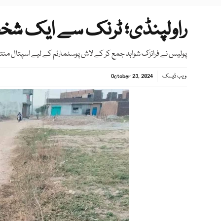
راولپنڈی؛ ٹرنک سے ایک شخص
پولیس نے فرانزک شواہد جمع کر کے لاش پوسٹمارٹم کے لیے اسپتال منت
ویب ڈیسک
October 23, 2024