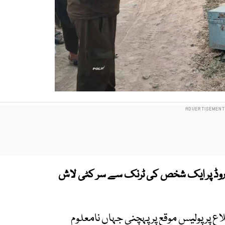
 روڈ پر ایک شخص کی ٹرنک سے سر کٹی لاش
 پر پولیس موقع پر پہچنی جہاں نامعلوم