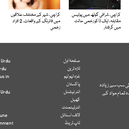
کراچی، شرافی گوٹھ میں پولیس
کراچی، شہر کے مختلف علاقوں
مقابلہ، ایک ڈاکو زخمی حالت
میں فائرنگ کے واقعات، 2 افراد
میں گرفتار
زخمی
صفحۂ اول
 Urdu
تازہ ترین
rdu
غزہ لہو لہو
ws in
پاکستان
کی سب سے زیادہ
انٹر نیشنل
 Urdu
 تمام مواد کے
کھیل
انٹرٹینمنٹ
لائف اسٹائل
bune
ٹاپ ٹرینڈ
inment