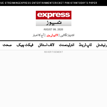
IVE STREAMING
EXPRESS ENTERTAINMENT
CRICKET PAKISTAN
TODAY'S PAPER
AUGUST 08, 2026
اشتہار لگائیں |
لائیو ٹی وی
| آج کا اخبار
ر نیشنل
ٹاپ ٹرینڈ
انٹرٹینمنٹ
لائف اسٹائل
فیکٹ چیک
صحت