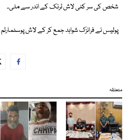
شخص کی سر کٹی لاش ٹرنک کے اندر سے ملی۔
پولیس نے فرانزک شواہد جمع کر کے لاش پوسٹمارٹم 
متعلقہ