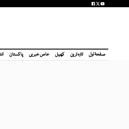
صفحۂ اول
تازہ ترین
کھیل
خاص خبریں
پاکستان
انٹ