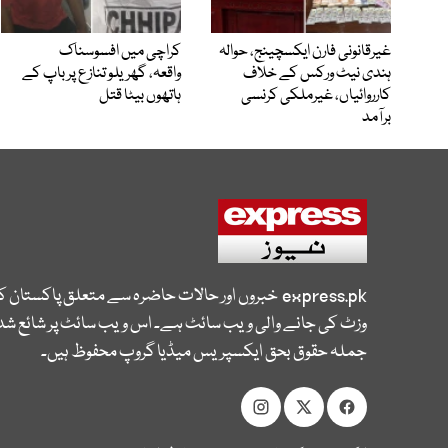
غیرقانونی فارن ایکسچینج، حوالہ
کراچی میں افسوسناک
ہندی نیٹ ورکس کے خلاف
واقعہ، گھریلو تنازع پر باپ کے
کارروائیاں، غیرملکی کرنسی
ہاتھوں بیٹا قتل
برآمد
express.pk
خبروں اور حالات حاضرہ سے متعلق پاکستان 
وزٹ کی جانے والی ویب سائٹ ہے۔ اس ویب سائٹ پر شائع شدہ
جملہ حقوق بحق ایکسپریس میڈیا گروپ محفوظ ہیں۔