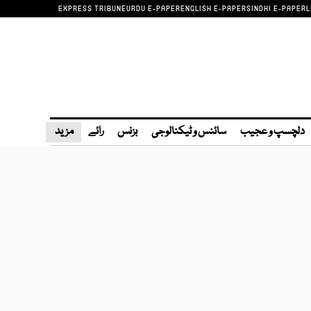
EXPRESS TRIBUNE
URDU E-PAPER
ENGLISH E-PAPER
SINDHI E-PAPER
L
دلچسپ و عجیب
سائنس و ٹیکنالوجی
بزنس
رائے
مزید