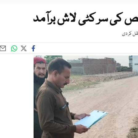
 کی سر کٹی لاش برآمد
قل کر دی