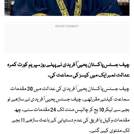
چیف جسٹس پاکستان یحییٰ آفریدی نے پہلے روز سپریم کورٹ کمرہ
عدالت نمبر ایک میں کیسز کی سماعت کی۔
چیف جسٹس پاکستان یحییٰ آفریدی کی عدالت میں 30 مقدمات
سماعت کیلئے مقررتھے۔ چیف جسٹس یحییٰ آفریدی نے ساڑھے نو
بجے سے لیکر 10 بج کر چالیس منٹ تک 24 مقدمات سنے۔ چھ
مقدمات وکیل یا فریق کی عدم دستیابی کے باعث ساڑھے 11 بجے
تک ملتوی کیے گئے۔