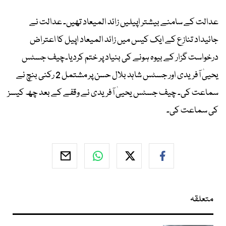
عدالت کے سامنے بیشتر اپیلیں زائد المیعاد تھیں۔ عدالت نے
جائیداد تنازع کے ایک کیس میں زائد المیعاد اپیل کا اعتراض
درخواست گزار کے بیوہ ہونے کی بنیاد پر ختم کردیا۔چیف جسٹس
یحییٰ آفریدی اور جسٹس شاہد بلال حسن پر مشتمل 2 رکنی بنچ نے
سماعت کی۔ چیف جسٹس یحییٰ آفریدی نے وقفے کے بعد چھ کیسز
کی سماعت کی۔
متعلقہ