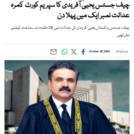
چیف جسٹس یحییٰ آفریدی کا سپریم کورٹ کمرہ
عدالت نمبر ایک میں پہلا دن
چیف جسٹس پاکستان یحییٰ آفریدی کی عدالت میں 30 مقدمات سماعت کیلئے
مقررتھے
ویب ڈیسک
October 28, 2024