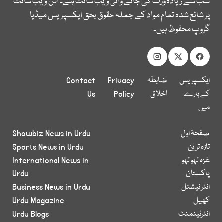
سب سے زیادہ وزٹ کی جانے والی ویب سائٹ ہے۔ اس ویب سائٹ
پر شائع شدہ تمام مواد کے جملہ حقوق بحق ایکسپریس میڈیا
گروپ محفوظ ہیں۔
ایکسپریس
ضابطہ
Privacy
Contact
کے بارے
اخلاق
Policy
Us
میں
صفحۂ اول
Showbiz News in Urdu
تازہ ترین
Sports News in Urdu
غزہ لہو لہو
International News in
پاکستان
Urdu
انٹر نیشنل
Business News in Urdu
کھیل
Urdu Magazine
انٹرٹینمنٹ
Urdu Blogs