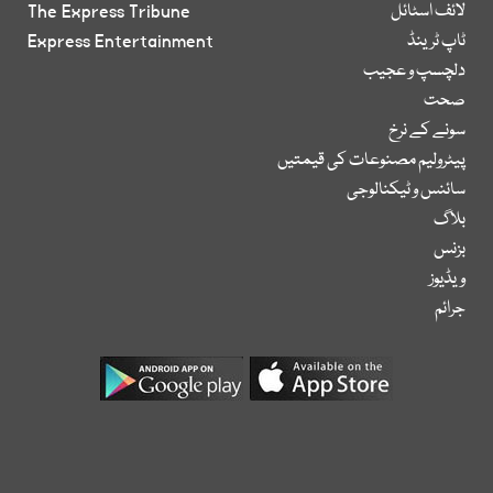
لائف اسٹائل
The Express Tribune
ٹاپ ٹرینڈ
Express Entertainment
دلچسپ و عجیب
صحت
سونے کے نرخ
پیٹرولیم مصنوعات کی قیمتیں
سائنس و ٹیکنالوجی
بلاگ
بزنس
ویڈیوز
جرائم