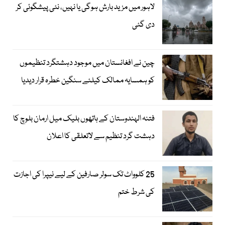
لاہور میں مزید بارش ہوگی یا نہیں، نئی پیشگوئی کر
دی گئی
چین نے افغانستان میں موجود دہشتگرد تنظیموں
کو ہمسایہ ممالک کیلئے سنگین خطرہ قرار دیدیا
فتنہ الہندوستان کے ہاتھوں بلیک میل ارمان بلوچ کا
دہشت گرد تنظیم سے لاتعلقی کا اعلان
25 کلوواٹ تک سولر صارفین کے لیے نیپرا کی اجازت
کی شرط ختم