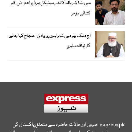
میر رضا کے والد کا نئے میڈیکل بورڈ پر اعتراض، قبر
کشائی مؤخر
آج ملک بھر میں شاہراہوں پر پرامن احتجاج کیا جائے
گا، لیاقت بلوچ
express.pk
خبروں اور حالات حاضرہ سے متعلق پاکستان کی