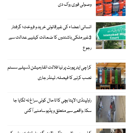
وصولی فوری روک دی
انسانی اعضاء کی غیرقانونی خرید و فروخت؛ گرفتار
3غیر ملکی باشندوں کا ضمانت کیلیے عدالت سے
رجوع
کراچی ایئرپورٹ پر نیا فلائٹ انفارمیشن ڈسپلے سسٹم
نصب کرنے کا فیصلہ، ٹینڈر جاری
راولپنڈی؛ لاپتا بچی کا تاحال کوئی سراغ نہ لگایا جا
سکا، واقعے سے متعلق ویڈیو سامنے آگئی