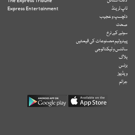
لائف اسٹائل
The Express Tribune
ٹاپ ٹرینڈ
Express Entertainment
دلچسپ و عجیب
صحت
سونے کے نرخ
پیٹرولیم مصنوعات کی قیمتیں
سائنس و ٹیکنالوجی
بلاگ
بزنس
ویڈیوز
جرائم