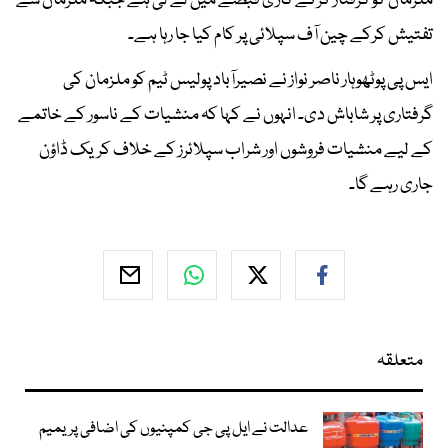
ملزمان کو گرفتار کرکے گاڑی قبضے میں لے لی ہے جبکہ ملزمان سے
تفتیش کرکے چین آف سپلائی پر کام کیا جا رہا ہے۔
ایس پی پوٹھوہار ناصر نواز نے نصیرآباد پولیس ٹیم کو ملزمان کی
گرفتاری پر شاباش دی۔ انہوں نے کہا کہ منشیات کے ناسور کے خاتمے
کے لیے منشیات فروشوں اور شراب سپلائرز کے خلاف کریک ڈاؤن
جاری رہے گا۔
متعلقہ
عدالت نے ایل پی جی کمپنیوں کی اضافی پریمیم