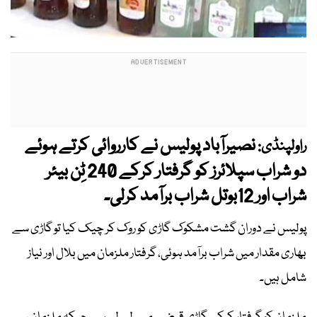
نصیرآباد پولیس نے کارروائی کرتے ہوئے
راولپنڈی:
دو شراب سپلائرز کو گرفتار کرکے 240 ٹِن بیئر
شراب اور 12بوتل شراب برآمد کرلی۔
پولیس نے دوران گشت مشکوک گاڑی کو روک کر چیک کیا تو گاڑی سے
بھاری مقدار میں شراب برآمد ہوئی، گرفتار ملزمان میں بلال اور نیاز
شامل ہیں۔