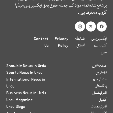
پر شائع شدہ تمام مواد کے جملہ حقوق بحق ایکسپریس میڈیا
گروپ محفوظ ہیں۔
ایکسپریس
ضابطہ
Privacy
Contact
کے بارے
اخلاق
Policy
Us
میں
صفحۂ اول
Showbiz News in Urdu
تازہ ترین
Sports News in Urdu
غزہ لہو لہو
International News in
پاکستان
Urdu
انٹر نیشنل
Business News in Urdu
کھیل
Urdu Magazine
انٹرٹینمنٹ
Urdu Blogs