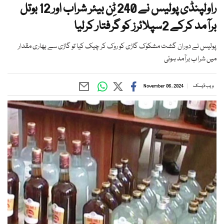
راولپنڈی پولیس نے 240 ٹِن بیئر شراب اور 12 بوتل
برآمد کرکے 2سپلائرز کو گرفتار کرلیا
پولیس نے دوران گشت مشکوک گاڑی کو روک کر چیک کیا تو گاڑی سے بھاری مقدار
میں شراب برآمد ہوئی
ویب ڈیسک
November 06, 2024