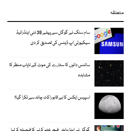
متعلقہ
سام سنگ نے گوگل سے پہلے 38 نئی اینڈرائیڈ
سیکیورٹی اپ ڈیٹس کی تصدیق کر دی
سائنس دانوں کا ستارے کی موت کے نایاب منظر کا
مشاہدہ
اسپیس ایکس کا بے قابو راکٹ چاند سے ٹکرا گیا!
گوگل نے اپنا روایتی فیچر ختم کرنے کا فیصلہ کر لیا