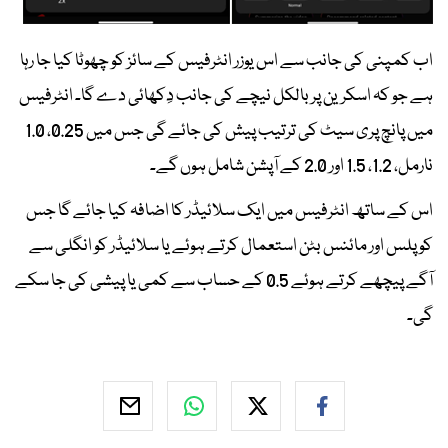
اب کمپنی کی جانب سے اس یوزر انٹرفیس کے سائز کو چھوٹا کیا جا رہا
ہے جو کہ اسکرین پر بالکل نیچے کی جانب دِکھائی دے گا۔ انٹرفیس
میں پانچ پری سیٹ کی ترتیب پیش کی جائے گی جس میں 0.25، 1.0
نارمل، 1.2، 1.5 اور 2.0 کے آپشن شامل ہوں گے۔
اس کے ساتھ انٹرفیس میں ایک سلائیڈر کا اضافہ کیا جائے گا جس
کو پلس اور مائنس بٹن استعمال کرتے ہوئے یا سلائیڈر کو انگلی سے
آگے پیچھے کرتے ہوئے 0.5 کے حساب سے کمی یا پیشی کی جا سکے
گی۔