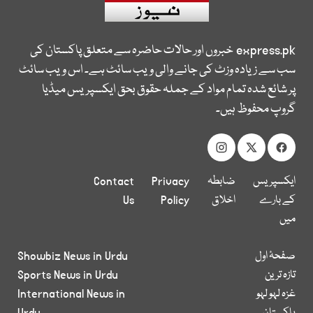
express.pk
خبروں اور حالات حاضرہ سے متعلق پاکستان کی
سب سے زیادہ وزٹ کی جانے والی ویب سائٹ ہے۔ اس ویب سائٹ
پر شائع شدہ تمام مواد کے جملہ حقوق بحق ایکسپریس میڈیا
گروپ محفوظ ہیں۔
ایکسپریس
ضابطہ
Privacy
Contact
کے بارے
اخلاق
Policy
Us
میں
صفحۂ اول
Showbiz News in Urdu
تازہ ترین
Sports News in Urdu
غزہ لہو لہو
International News in