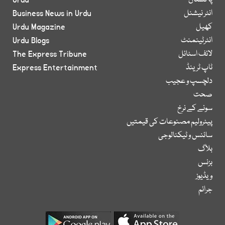
پاکستان
Urdu
انٹر نیشنل
Business News in Urdu
کھیل
Urdu Magazine
انٹرٹینمنٹ
Urdu Blogs
لائف اسٹائل
The Express Tribune
ٹاپ ٹرینڈ
Express Entertainment
دلچسپ و عجیب
صحت
سونے کے نرخ
پیٹرولیم مصنوعات کی قیمتیں
سائنس و ٹیکنالوجی
بلاگ
بزنس
ویڈیوز
جرائم