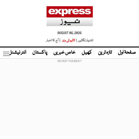
AUGUST 06, 2026
اشتہار لگائیں |
لائیو ٹی وی
| آج کا اخبار
صفحۂ اول
تازہ ترین
کھیل
خاص خبریں
پاکستان
انٹر نیشنل
ٹا