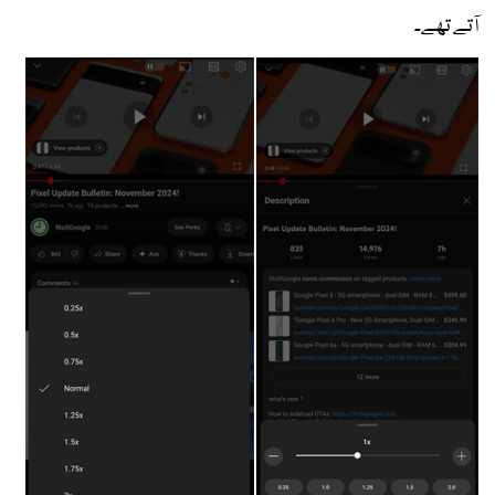
آتے تھے۔