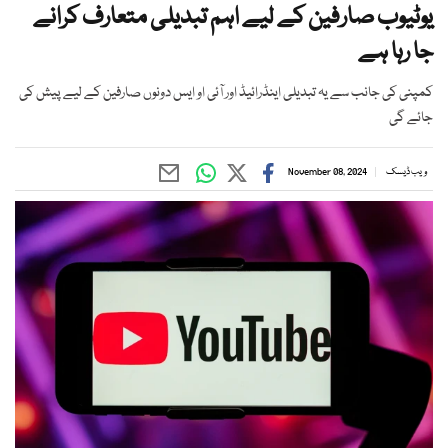
یوٹیوب صارفین کے لیے اہم تبدیلی متعارف کرانے
جا رہا ہے
کمپنی کی جانب سے یہ تبدیلی اینڈرائیڈ اور آئی او ایس دونوں صارفین کے لیے پیش کی
جائے گی
ویب ڈیسک
November 08, 2024