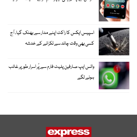
اسپیس ایکس کا راکٹ اپنے مدار سے بھٹک گیا، آج
کسی بھی وقت چاند سے ٹکرانے کے خدشہ
واٹس ایپ صارفین پلیٹ فارم سے پُر اسرار طور پر غائب
ہونے لگے