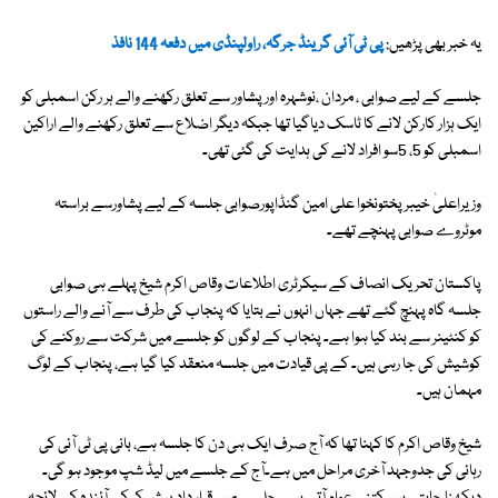
یہ خبر بھی پڑھیں:
پی ٹی آئی گرینڈ جرگہ، راولپنڈی میں دفعہ 144 نافذ
جلسے کے لیے صوابی ، مردان ،نوشہرہ اور پشاور سے تعلق رکھنے والے ہر رکن اسمبلی کو
ایک ہزار کارکن لانے کا ٹاسک دیاگیا تھا جبکہ دیگر اضلاع سے تعلق رکھنے والے اراکین
اسمبلی کو 5، 5سو افراد لانے کی ہدایت کی گئی تھی۔
وزیراعلیٰ خیبرپختونخوا علی امین گنڈاپورصوابی جلسہ کے لیے پشاورسے براستہ
موٹروے صوابی پہنچے تھے۔
پاکستان تحریک انصاف کے سیکرٹری اطلاعات وقاص اکرم شیخ پہلے ہی صوابی
جلسہ گاہ پہنچ گئے تھے جہاں انہوں نے بتایا کہ پنجاب کی طرف سے آنے والے راستوں
کو کنٹینر سے بند کیا ہوا ہے۔ پنجاب کے لوگوں کو جلسے میں شرکت سے روکنے کی
کوشیش کی جا رہی ہیں۔ کے پی قیادت میں جلسہ منعقد کیا گیا ہے، پنجاب کے لوگ
مہمان ہیں۔
شیخ وقاص اکرم کا کہنا تھا کہ آج صرف ایک ہی دن کا جلسہ ہے، بانی پی ٹی آئی کی
رہائی کی جدوجہد آخری مراحل میں ہے۔آج کے جلسے میں لیڈ شپ موجود ہو گی۔