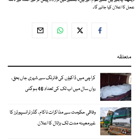
دیکھنا چاہتے ہیں کتنے عوام آتے ہیں۔ جلسے میں قرار داد پیش کر کے آئندہ کے لائحہ
عمل کا اعلان کیا جائے گا۔
متعلقہ
کراچی میں ڈاکوؤں کی فائرنگ سے شہری جاں بحق،
رواں سال میں اب تک کی تعداد 46 ہوگئی
وفاقی حکومت سے مذاکرات ناکام، گڈز ٹرانسپورٹرز کا
غیرمعینہ مدت تک ہڑتال کا اعلان