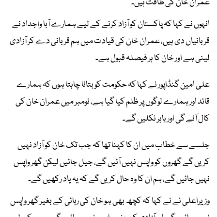
عمران خان کی طاقت ہیں۔
انہوں نے کہا کہ پاکستان کو آزاد کرنے کے لیے ہمارے آبا واجداد نے
قربانیاں دی ہیں، عمران خان کی قیادت میں ہم قربانی دے کر آزادی
لینی ہے اور خان کا ہر فیصلہ قبول ہے۔
علی امین گنڈاپور نے کہا کہ حکومت کو بتانا چاہتا ہوں کہ ہمارے
قائد اور ہمارے لوگوں پر ظلم کیا گیا ہے، نومبر میں عمران خان کی
کال آئے گی اور باہر نکلیں گے۔
جلسے سے خطاب میں ان کا کہنا تھا کہ جب تک خان کو آزاد نہیں
کریں گے گھروں کو واپس نہیں آئیں گے، جیل جائیں لیکن گھر واپس
نہیں جائیں گے، ہم ان کا وہ حال کریں گے کہ یہ یاد رکھیں گے۔
وزیراعلی نے نے کہا کہ کچھ بھی ہو خان کی رہائی کے بغیر گھر واپس