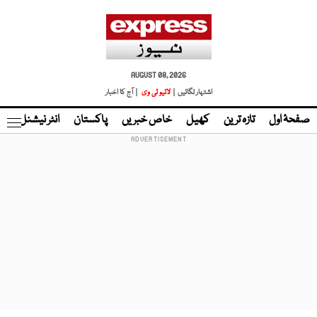
AUGUST 08, 2026
اشتہار لگائیں |
لائیو ٹی وی
| آج کا اخبار
صفحۂ اول
تازہ ترین
کھیل
خاص خبریں
پاکستان
انٹر نیشنل
ٹا