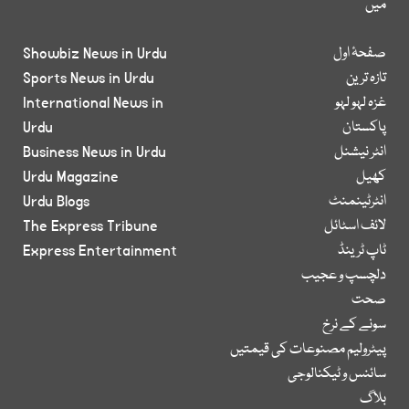
میں
صفحۂ اول
Showbiz News in Urdu
تازہ ترین
Sports News in Urdu
غزہ لہو لہو
International News in
پاکستان
Urdu
انٹر نیشنل
Business News in Urdu
کھیل
Urdu Magazine
انٹرٹینمنٹ
Urdu Blogs
لائف اسٹائل
The Express Tribune
ٹاپ ٹرینڈ
Express Entertainment
دلچسپ و عجیب
صحت
سونے کے نرخ
پیٹرولیم مصنوعات کی قیمتیں
سائنس و ٹیکنالوجی
بلاگ