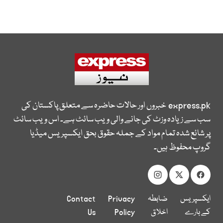
express.pk
خبروں اور حالات حاضرہ سے متعلق پاکستان کی
سب سے زیادہ وزٹ کی جانے والی ویب سائٹ ہے۔ اس ویب سائٹ
پر شائع شدہ تمام مواد کے جملہ حقوق بحق ایکسپریس میڈیا
گروپ محفوظ ہیں۔
ایکسپریس
ضابطہ
Privacy
Contact
کے بارے
اخلاق
Policy
Us