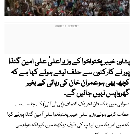
خیبرپختونخوا کے وزیراعلیٰ علی امین گنڈا
پشاور:
پور نے کارکنوں سے حلف لیتے ہوئے کہا ہے کہ
کچھ بھی ہوعمران خان کی رہائی کے بغیر
گھرواپس نہیں جائیں گے۔
صوابی میں پاکستان تحریک انصاف (پی ٹی آئی) کے جلسے سے
خطاب کرتے ہوئے وزیراعلی خیبرپختونخوا علی آمین گنڈا پورنے کہا
کہ میں امریکا ہوں اورآپ کی طرف دیکھتا ہوں کیونکہ عوام ہی