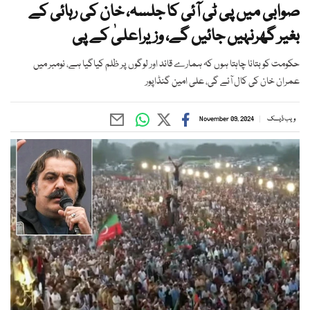
صوابی میں پی ٹی آئی کا جلسہ، خان کی رہائی کے
بغیر گھرنہیں جائیں گے، وزیراعلیٰ کے پی
حکومت کو بتانا چاہتا ہوں کہ ہمارے قائد اور لوگوں پر ظلم کیاگیا ہے، نومبر میں
عمران خان کی کال آئے گی، علی امین گنڈاپور
ویب ڈیسک
November 09, 2024