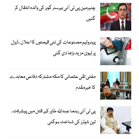
چئیرمین پی ٹی آئی بیرسٹر گوہر کی والدہ انتقال کر
گئیں
پیٹرولیم مصنوعات کی نئی قیمتوں کا اعلان، ڈیزل
پر لیوی مزید بڑھا دی گئی
مفتی تقی عثمانی کا مکہ مشترکہ دفاعی معاہدے
کا خیرمقدم
پی ٹی آئی رہنما عبداللہ طایر کے قتل میں پیشرفت،
تین شوٹرز کی شناخت ہوگئی