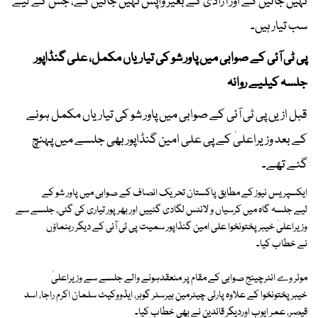
نہیں جائیں گے اور آزادی کے بغیر واپس نہیں جائیں گے، جس کے لیے
سب تیار ہیں۔
پی ٹی آئی کے صوابی میں پاور شو کی تیاریاں مکمل، علی گنڈاپور
جلسہ کیلیے روانہ
قبل ازیں پی ٹی آئی کے صوابی میں پاور شو کی تیاریاں مکمل ہونے
کے بعد وزیراعلیٰ کے پی علی امین گنڈاپور بھی جلسے میں پہنچ
گئے تھے۔
ایکسپریس نیوز کے مطابق پاکستان تحریک انصاف کے صوابی میں پاور شو کے
لیے جلسہ گاہ میں کرسیاں و لائٹس لگادی گئییں اور بھرپور تیاری کی گئی، جلسے سے
وزیراعلیٰ خیبرپختونخوا علی امین گنڈاپور سمیت پی ٹی آئی کے دیگر رہنماؤں
نے خطاب کیا۔
موٹر وے انٹرچینج صوابی کے مقام پر منعقدہونے والے جلسے سے وزیراعلیٰ
خیبرپختونخوا کے علاوہ پارٹی چیئرمین بیرسٹر گوہر، ایڈووکیٹ سلمان اکرم راجا، اسد
قیصر، عمر ایوب اوردیگر قائدین نے بھی خطاب کیا۔