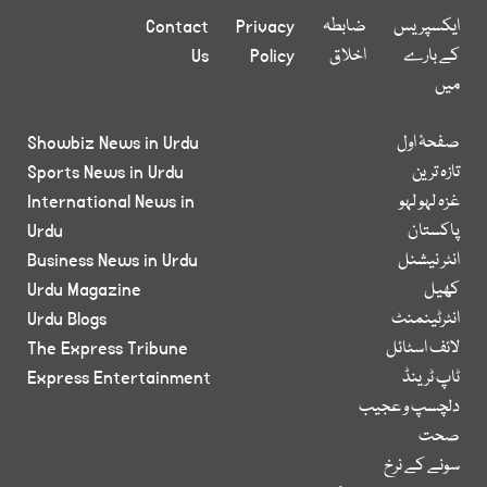
ایکسپریس
ضابطہ
Privacy
Contact
کے بارے
اخلاق
Policy
Us
میں
صفحۂ اول
Showbiz News in Urdu
تازہ ترین
Sports News in Urdu
غزہ لہو لہو
International News in
پاکستان
Urdu
انٹر نیشنل
Business News in Urdu
کھیل
Urdu Magazine
انٹرٹینمنٹ
Urdu Blogs
لائف اسٹائل
The Express Tribune
ٹاپ ٹرینڈ
Express Entertainment
دلچسپ و عجیب
صحت
سونے کے نرخ