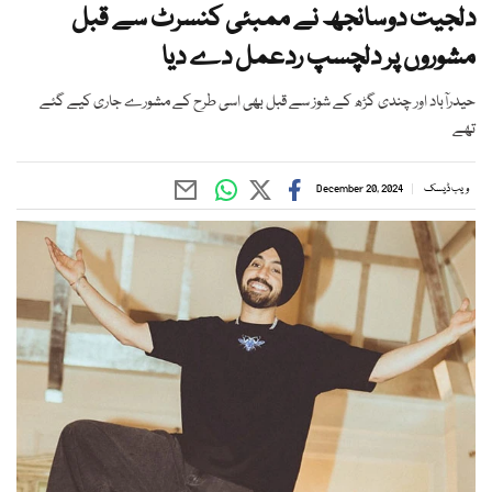
دلجیت دوسانجھ نے ممبئی کنسرٹ سے قبل
مشوروں پر دلچسپ ردعمل دے دیا
حیدرآباد اور چندی گڑھ کے شوز سے قبل بھی اسی طرح کے مشورے جاری کیے گئے
تھے
ویب ڈیسک
December 20, 2024