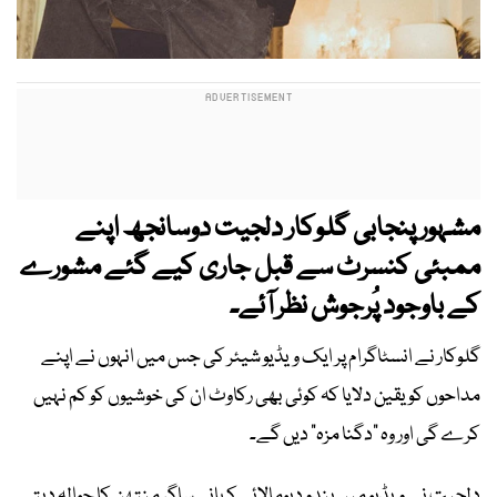
مشہور پنجابی گلوکار دلجیت دوسانجھ اپنے
ممبئی کنسرٹ سے قبل جاری کیے گئے مشورے
کے باوجود پُرجوش نظر آئے۔
گلوکار نے انسٹاگرام پر ایک ویڈیو شیئر کی جس میں انہوں نے اپنے
مداحوں کو یقین دلایا کہ کوئی بھی رکاوٹ ان کی خوشیوں کو کم نہیں
کرے گی اور وہ "دگنا مزہ" دیں گے۔
دلجیت نے ویڈیو میں ہندو دیومالائی کہانی ساگر منتھن کا حوالہ دیتے