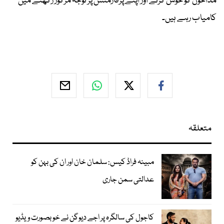
مداحوں کو خوش کرنے اور اپنے پرفارمنس پر توجہ مرکوز رکھنے میں
کامیاب رہے ہیں۔
متعلقہ
مبینہ فراڈ کیس: سلمان خان اور ان کی بہن کو
عدالتی سمن جاری
کاجول کی سالگرہ پر اجے دیوگن نے خوبصورت ویڈیو