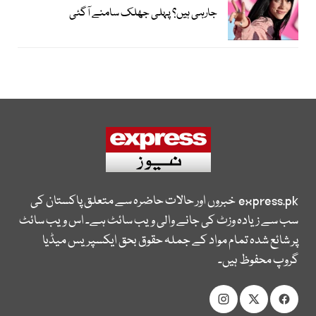
جارہی ہیں؟ پہلی جھلک سامنے آگئی
express.pk
خبروں اور حالات حاضرہ سے متعلق پاکستان کی
سب سے زیادہ وزٹ کی جانے والی ویب سائٹ ہے۔ اس ویب سائٹ
پر شائع شدہ تمام مواد کے جملہ حقوق بحق ایکسپریس میڈیا
گروپ محفوظ ہیں۔