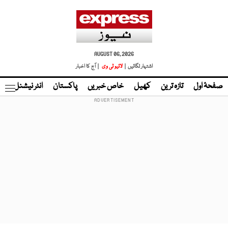
AUGUST 06, 2026
اشتہار لگائیں |
لائیو ٹی وی
| آج کا اخبار
صفحۂ اول
تازہ ترین
کھیل
خاص خبریں
پاکستان
انٹر نیشنل
ٹا