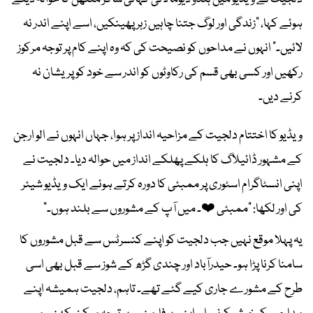
ہوئے کہا، "زندگی اور لوگ جتنا چاہیں زہر پھینکیں، اسے اپنے اندر نہ
لائیں۔" انہوں نے مداحوں کو نصیحت کی کہ وہ اپنے کام پر توجہ مرکوز
رکھیں اور کسی بھی قسم کی رکاوٹوں کو اندر سے خود کو پریشان نہ
کرنے دیں۔
ویڈیو کا اختتام دلجیت کے مزاحیہ انداز پر ہوا، جہاں انہوں نے الو ارجن
کے مشہور ڈائیلاگ کا ہلکے پھلکے انداز میں حوالہ دیا۔ دلجیت نے
اپنی انسٹاگرام اسٹوری پر ممبئی کا دورہ کرتے ہوئے ایک ویڈیو شیئر
کی اور لکھا: "ممبئی ❤️۔ میں آپ کے مشوروں سے بلند ہوں۔"
یہ پہلا موقع نہیں جب دلجیت کو اپنے کنسرٹس سے قبل مشوروں کا
سامنا کرنا پڑا ہو۔ حیدرآباد اور چندی گڑھ کے شوز سے قبل بھی اسی
طرح کے مشورے جاری کیے گئے تھے۔ تاہم، دلجیت ہمیشہ اپنے