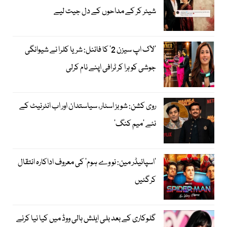
شیئر کر کے مداحوں کے دل جیت لیے
’لاک اپ سیزن 2‘ کا فائنل: شریا کلرا نے شیوانگی
جوشی کو ہرا کر ٹرافی اپنے نام کرلی
روی کشن: شوبز اسٹار، سیاستدان اور اب انٹرنیٹ کے
نئے ’میم کنگ‘
’اسپائیڈر مین: نو وے ہوم‘ کی معروف اداکارہ انتقال
کرگئیں
گلوکاری کے بعد بلی ایلش ہالی ووڈ میں کیا نیا کرنے