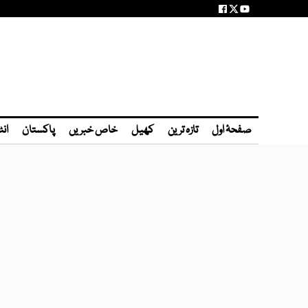
صفحۂ اول
تازہ ترین
کھیل
خاص خبریں
پاکستان
انٹ