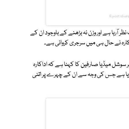
A post share
نظر آرہا ہے اور وزن نہ بڑھنے کے باوجود ان کے
ارہ نے حال ہی میں سرجری کروائی ہے۔
ر سوشل میڈیا صارفین کا کہنا ہے کہ اداکارہ
پنایا ہے جس کی وجہ سے ان کے چہرے پر اتنی