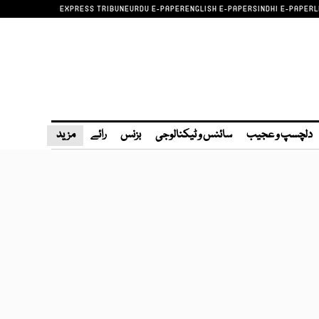
EXPRESS TRIBUNE
URDU E-PAPER
ENGLISH E-PAPER
SINDHI E-PAPER
L
دلچسپ و عجیب
سائنس و ٹیکنالوجی
بزنس
رائے
مزید