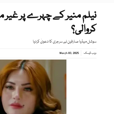
نیلم منیر کے چہرے پر غیر م
کروالی؟
سوشل میڈیا صارفین نے سرجری کا دعویٰ کردیا
ویب ڈیسک
March 03, 2025