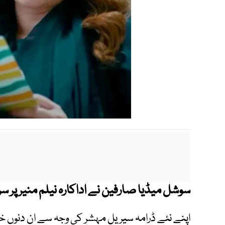
سوشل میڈیا صارفین نے اداکارہ نیلم منیر پر سرج
اپنے نئے ڈرامہ سیریل مہشر کی وجہ سے ان دنوں خبرو