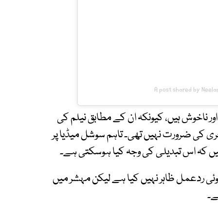
A post shared by Nee
ر ناخوش ہیں، کیونکہ ان کے مطابق نیلم کی
ی سرجری کی ضرورت نہیں تھی۔ تاہم سوشل میڈیا پر
یں کہ اس تبدیلی کی وجہ کیا ہوسکتی ہے۔
کوئی ردعمل ظاہر نہیں کیا ہے لیکن مہشر میں
ے۔