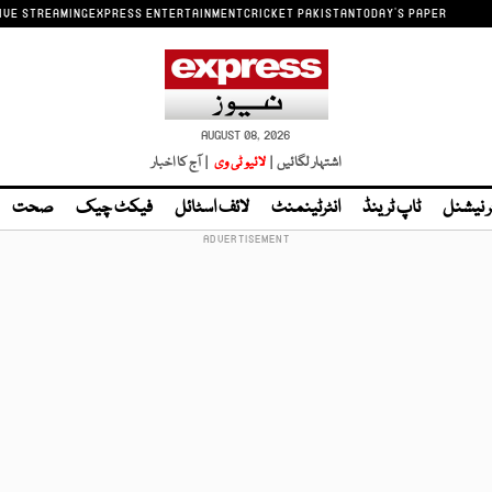
IVE STREAMING
EXPRESS ENTERTAINMENT
CRICKET PAKISTAN
TODAY'S PAPER
AUGUST 08, 2026
اشتہار لگائیں |
لائیو ٹی وی
| آج کا اخبار
ر نیشنل
ٹاپ ٹرینڈ
انٹرٹینمنٹ
لائف اسٹائل
فیکٹ چیک
صحت