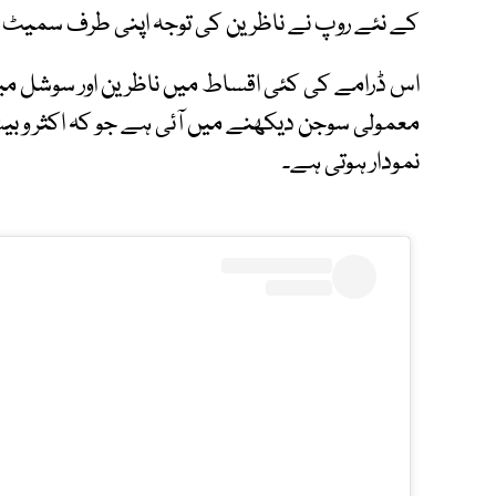
کے نئے روپ نے ناظرین کی توجہ اپنی طرف سمیٹ 
اس ڈرامے کی کئی اقساط میں ناظرین اور سوشل میڈ
معمولی سوجن دیکھنے میں آئی ہے جو کہ اکثر و 
نمودار ہوتی ہے۔