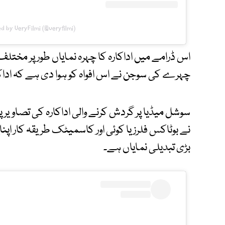
d by VeryFilmi (@veryfilmi)
اس ڈرامے میں اداکارہ کا چہرہ نمایاں طور پر مختلف 
چہرے کی سوجن نے اس افواہ کو ہوا دی ہے کہ اداک
سوشل میڈیا پر گردش کرنے والی اداکارہ کی تصاویر پ
نے بوٹاکس فلرز یا کوئی اور کاسمیٹک طریقہ کار ا
بڑی تبدیلی نمایاں ہے۔