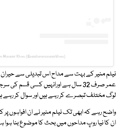
lam Muneer Khan (@neelammuneerkhan)
نیلم منیر کے بہت سے مداح اس تبدیلی سے حیران او
عمر صرف 32 سال ہے اورانہیں کسی قسم ک
لوگ مختلف تبصرے کر رہے ہیں اور سوال کر رہے ہ
واضح رہے کہ ابھی تک نیلم منیر نے ان افواہوں پر 
ان کا نیا روپ مداحوں میں بحث کا موضوع بنا ہوا ہ