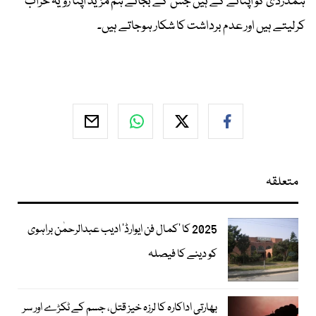
ہمدردی کو اپنانے کے ہیں جس کے بجائے ہم مزید اپنا رویہ خراب
کرلیتے ہیں اور عدم برداشت کا شکار ہوجاتے ہیں۔
متعلقہ
2025 کا ’کمال فن ایوارڈ‘ ادیب عبدالرحمٰن براہوی
کو دینے کا فیصلہ
بھارتی اداکارہ کا لرزہ خیز قتل، جسم کے ٹکڑے اور سر