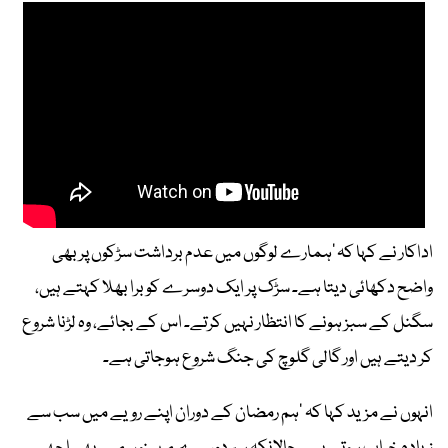
اداکار نے کہا کہ ’ہمارے لوگوں میں عدم برداشت سڑکوں پر بھی
واضح دکھائی دیتا ہے۔ سڑک پر ایک دوسرے کو برا بھلا کہتے ہیں،
سگنل کے سبز ہونے کا انتظار نہیں کرتے۔ اس کے بجائے، وہ لڑنا شروع
کر دیتے ہیں اور گالی گلوچ کی جنگ شروع ہوجاتی ہے۔
انہوں نے مزید کہا کہ ’ہم رمضان کے دوران اپنے رویے میں سب سے