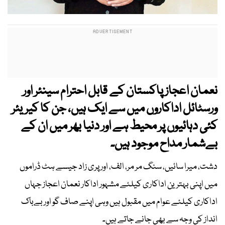
نعمان اعجاز پاکستان کے قابل احترام سینئر اور
ورسٹائل اداکاروں میں سے ایک ہیں، جن کا کیریئر
کئی دہائیوں پر محیط ہے اور دنیا بھر میں ان کے
بےشمار مداح موجود ہیں۔
دشت، میرا سائیں، سنگ مر مر، الف، اور پری زاد جیسے ہٹ ڈراموں
میں اپنی بہترین اداکاری کیلئے مشہور اداکار نعمان اعجاز جہاں
اداکاری کیلئے عوام میں مقبول ہیں وہی اپنے صاف گو اور بےباک
انداز کی وجہ سے بھی جانے جاتے ہیں۔