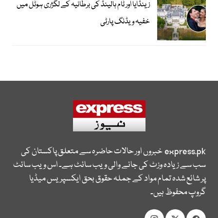
زینڈایا اور ٹام ہالینڈ کی برطانیہ کے لگژری ہوٹل میں
خفیہ ویڈنگ پارٹی
express.pk
خبروں اور حالات حاضرہ سے متعلق پاکستان کی
سب سے زیادہ وزٹ کی جانے والی ویب سائٹ ہے۔ اس ویب سائٹ
پر شائع شدہ تمام مواد کے جملہ حقوق بحق ایکسپریس میڈیا
گروپ محفوظ ہیں۔