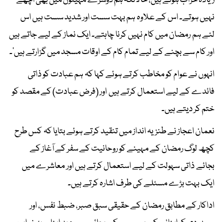
زیادہ خراب ہوتے ہیں، حالانکہ ہم دوسرے مہینوں میں بھی اچھے
نہیں ہوتے۔ اس کے علاوہ ہم بہت سست اور شدید سست ہیں اس
لئے ہم رمضان میں کام نہیں کرنا چاہتے۔ ایک نماز کے لیے جاتے ہیں
اور کام سے بچنے کے لیے تمام کام کے اوقات مسجد میں گزارتے ہیں‘۔
انہوں نے عوام کو مخاطب کرتے ہوئے کہا کہ ہم عبادت کو ذاتی
فائدے کے لیے استعمال کرتے ہیں اور (فرض عبادت) کے مقصد کو
ختم کر دیتے ہیں۔
نعمان اعجاز نے طنزیہ انداز میں تنقید کرتے ہوئے بتایا کہ کس طرح
کچھ لوگ رمضان کے مہینے کو روحانیت کے سفر کے آغاز کے
بجائے ذاتی سہولت کے لیے استعمال کرتے ہیں اور معاشرے میں
ایک بہت بڑے مسئلے کی طرف اشارہ کرتے ہیں۔
اداکار کے مطابق رمضان کے حقیقی سبق صبر، ضبط نفس، اور