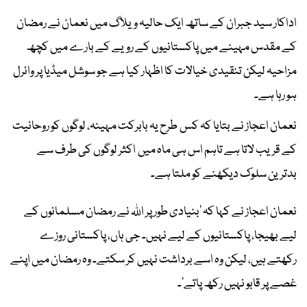
اداکار سید جبران کے ساتھ ایک حالیہ ویلاگ میں نعمان نے رمضان
کے مقدس مہینے میں پاکستانیوں کے رویے کے بارے میں کچھ
مزاحیہ لیکن تنقیدی خیالات کا اظہار کیا ہے جو سوشل میڈیا پر وائرل
ہو رہا ہے۔
نعمان اعجاز نے بتایا کہ کس طرح یہ بابرکت مہینہ، لوگوں کو روحانیت
کے قریب لاتا ہے تاہم اس ہی ماہ میں اکثر لوگوں کی طرف سے
بدترین سلوک دیکھنے کو ملتا ہے۔
نعمان اعجاز نے کہا کہ ’بنیادی طور پر اللہ نے رمضان مسلمانوں کے
لیے بھیجا، پاکستانیوں کے لیے نہیں۔ جی ہاں، پاکستانی روزے
رکھتے ہیں، لیکن وہ اسے برداشت نہیں کر سکتے۔ وہ رمضان میں اپنے
غصے پر قابو نہیں رکھ پاتے‘۔