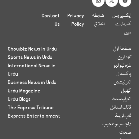
ایکسپریس
ضابطہ
Privacy
Contact
کے بارے
اخلاق
Policy
Us
میں
صفحۂ اول
Showbiz News in Urdu
تازہ ترین
Sports News in Urdu
غزہ لہو لہو
International News in
پاکستان
Urdu
انٹر نیشنل
Business News in Urdu
کھیل
Urdu Magazine
انٹرٹینمنٹ
Urdu Blogs
لائف اسٹائل
The Express Tribune
ٹاپ ٹرینڈ
Express Entertainment
دلچسپ و عجیب
صحت