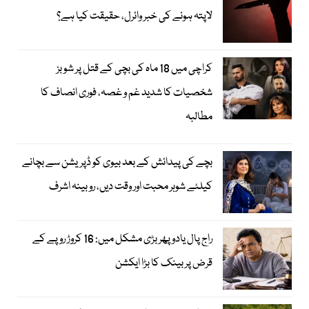
لاپتہ ہونے کی خبر وائرل، حقیقت کیا ہے؟
کراچی میں 18 ماہ کی بچی کے قتل پر شوبز
شخصیات کا شدید غم و غصہ، فوری انصاف کا
مطالبہ
بچے کی پیدائش کے بعد بیوی کو ڈپریشن سے بچانے
کیلئے شوہر محبت اور وقت دیں، روبینہ اشرف
راج پال یادو پھر بڑی مشکل میں: 16 کروڑ روپے کے
قرض پر بینک کا بڑا ایکشن