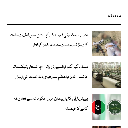
متعلقہ
بنوں: سیکیورٹی فورسز کے آپریشن میں ایک دہشت
گرد ہلاک، متعدد مشتبہ افراد گرفتار
ملک گیر گڈز ٹرانسپورٹرز ہڑتال؛ پاکستان ٹیکسٹائل
کونسل کا وزیراعظم سے فوری مداخلت کی اپیل
پیپلزپارٹی کا پارلیمان میں حکومت سے تعاون نہ
کرنے کا فیصلہ