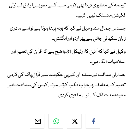
ترجمہ کی منظوری دینا بھی لازمی ہے۔ کسی صوبے یا وفاق نے نوٹی
فکیشن منسلک نہیں کیے۔
جسٹس جمال مندوخیل نے کہا کہ بچہ پیدا ہوتا ہے تو اسے مادری
زبان سکھائی جاتی ہے پھر اردو اور انگلش۔
وکیل نے کہا کہ آئین کا آرٹیکل 31 واضح ہے کہ قرآن کی تعلیم اور
اسلامیات الگ ہیں۔
بعد ازاں عدالت نے سندھ اور کے پی حکومت سے قرآن پاک کی لازمی
تعلیم کے معاملے پر جواب طلب کرتے ہوئے کیس کی سماعت غیر
معینہ مدت تک کے لیے ملتوی کردی۔