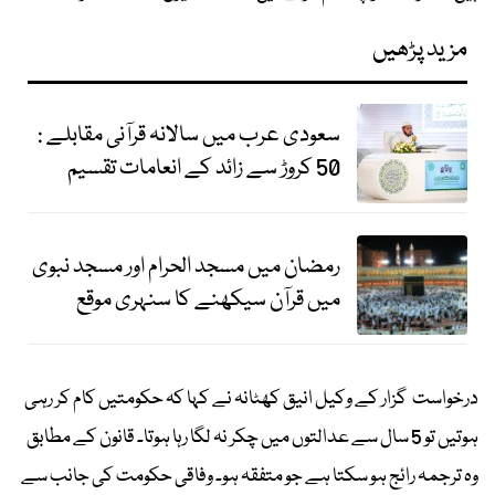
مزید پڑھیں
سعودی عرب میں سالانہ قرآنی مقابلے :
50 کروڑ سے زائد کے انعامات تقسیم
رمضان میں مسجد الحرام اور مسجد نبوی
میں قرآن سیکھنے کا سنہری موقع
درخواست گزار کے وکیل انیق کھٹانہ نے کہا کہ حکومتیں کام کر رہی
ہوتیں تو 5 سال سے عدالتوں میں چکر نہ لگا رہا ہوتا۔ قانون کے مطابق
وہ ترجمہ رائج ہو سکتا ہے جو متفقہ ہو۔ وفاقی حکومت کی جانب سے