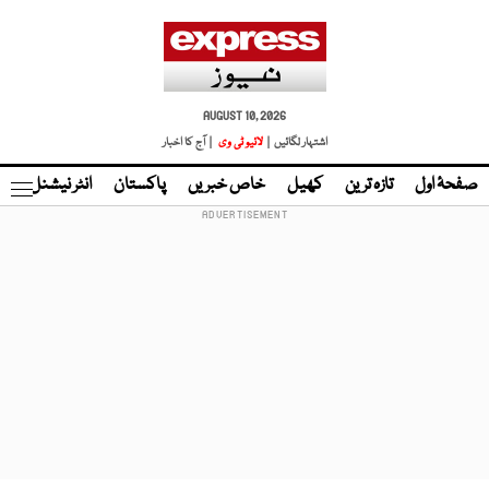
AUGUST 10, 2026
اشتہار لگائیں |
لائیو ٹی وی
| آج کا اخبار
صفحۂ اول
تازہ ترین
کھیل
خاص خبریں
پاکستان
انٹر نیشنل
ٹا