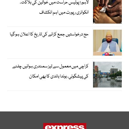
لاہور؛ پولیس حراست میں خواتین کی ہلاکت،
انکوائری رپورٹ میں اہم انکشاف
حج درخواستیں جمع کرانے کی تاریخ کا اعلان ہوگیا
کراچی میں معمول سے تیز سمندری ہوائیں چلنے
کی پیشگوئی، بوندا باندی کا بھی امکان