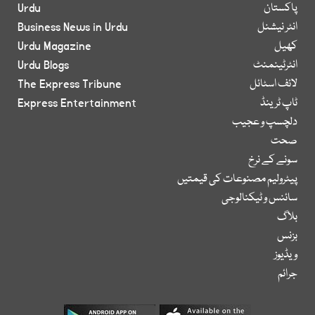
پاکستان
Urdu
انٹر نیشنل
Business News in Urdu
کھیل
Urdu Magazine
انٹرٹینمنٹ
Urdu Blogs
لائف اسٹائل
The Express Tribune
ٹاپ ٹرینڈ
Express Entertainment
دلچسپ و عجیب
صحت
سونے کے نرخ
پیٹرولیم مصنوعات کی قیمتیں
سائنس و ٹیکنالوجی
بلاگ
بزنس
ویڈیوز
جرائم