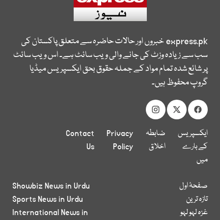
express.pk
خبروں اور حالات حاضرہ سے متعلق پاکستان کی
سب سے زیادہ وزٹ کی جانے والی ویب سائٹ ہے۔ اس ویب سائٹ
پر شائع شدہ تمام مواد کے جملہ حقوق بحق ایکسپریس میڈیا
گروپ محفوظ ہیں۔
ایکسپریس
ضابطہ
Privacy
Contact
کے بارے
اخلاق
Policy
Us
میں
صفحۂ اول
Showbiz News in Urdu
تازہ ترین
Sports News in Urdu
غزہ لہو لہو
International News in