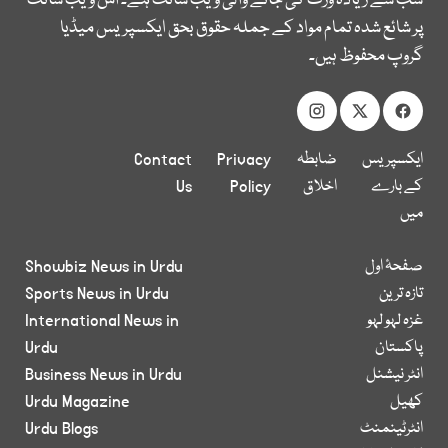
سب سے زیادہ وزٹ کی جانے والی ویب سائٹ ہے۔ اس ویب سائٹ
پر شائع شدہ تمام مواد کے جملہ حقوق بحق ایکسپریس میڈیا
گروپ محفوظ ہیں۔
ایکسپریس
ضابطہ
Privacy
Contact
کے بارے
اخلاق
Policy
Us
میں
صفحۂ اول
Showbiz News in Urdu
تازہ ترین
Sports News in Urdu
غزہ لہو لہو
International News in
پاکستان
Urdu
انٹر نیشنل
Business News in Urdu
کھیل
Urdu Magazine
انٹرٹینمنٹ
Urdu Blogs