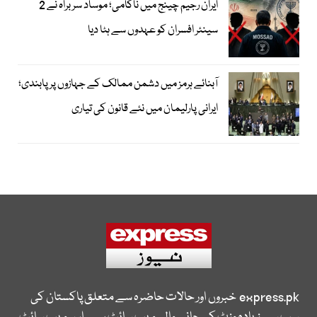
ایران رجیم چینج میں ناکامی؛ موساد سربراہ نے 2
سینئر افسران کو عہدوں سے ہٹا دیا
آبنائے ہرمز میں دشمن ممالک کے جہازوں پر پابندی؛
ایرانی پارلیمان میں نئے قانون کی تیاری
express.pk
خبروں اور حالات حاضرہ سے متعلق پاکستان کی