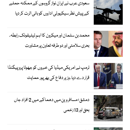
سعودی عرب نے ایران نواز گروہوں کے ممکنہ حملے
کے پیش نظر سیکیورٹی اداروں کو ہائی الرٹ کر دیا
محمد بن سلمان اور میکرون کا اہم ٹیلیفونک رابطہ،
بحری سلامتی اور دو طرفہ تعاون پر مشاورت
ٹرمپ نے امریکی میڈیا کی خبروں کو جھوٹا پروپیگنڈا
قرار دے دیا، وزیر دفاع کی بھرپور حمایت
دمشق؛ مسافر وین میں دھماکے میں 2 افراد جاں
بحق اور 13 زخمی