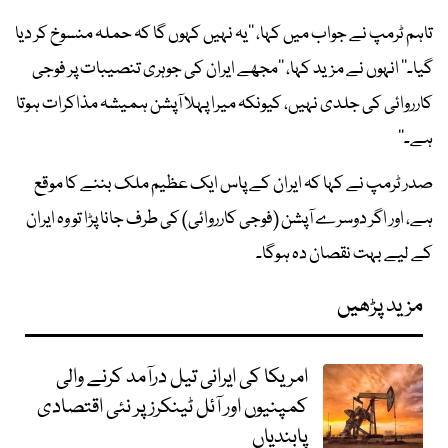
تاہم ٹرمپ نے جواب میں کہا، ’’یہ نہیں کہوں گا کہ حملہ منسوخ کر دیا
گیا۔‘‘ انہوں نے مزید کہا، ’’مجھے ایران کی جوہری تنصیبات پر فوجی
کارروائی کی جلدی نہیں، کیونکہ میرا پہلا آپشن ہمیشہ مذاکرات ہوتا
ہے۔‘‘
صدر ٹرمپ نے کہا کہ ایران کے پاس ایک عظیم ملک بننے کا موقع
ہے، اور اگر دوسرے آپشن (فوجی کارروائی) کی طرف جانا پڑا تو وہ ایران
کے لیے بہت نقصان دہ ہوگا۔
مزید پڑھیں
امریکا کی ایرانی تیل درآمد کرنے والی
کمپنیوں اور آئل ٹینکرز پر نئی اقتصادی
پابندیاں