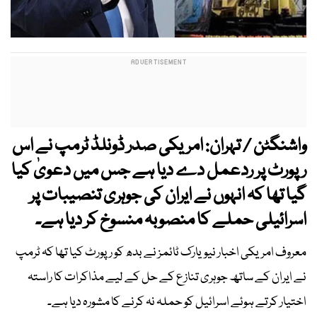
واشنگٹن / تہران: امریکی صدر ڈونلڈ ٹرمپ نے اس
رپورٹ پر ردعمل دے دیا ہے جس میں دعویٰ کیا
گیا تھا کہ انہوں نے ایران کی جوہری تنصیبات پر
اسرائیلی حملے کا منصوبہ منسوخ کر دیا ہے۔
معروف امریکی اخبار نیویارک ٹائمز نے بدھ کو رپورٹ کیا تھا کہ ٹرمپ
نے ایران کے ساتھ جوہری تنازع کے حل کے لیے مذاکرات کا راستہ
اختیار کرتے ہوئے اسرائیل کو حملہ نہ کرنے کا مشورہ دیا ہے۔