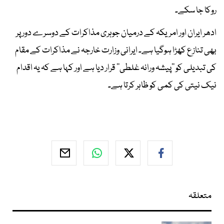
روکا جا سکے۔
ادھر ایران اور امریکہ کے درمیان جوہری مذاکرات کے دوسرے دور پر
بھی تنازع کھڑا ہوگیا ہے۔ ایرانی وزارت خارجہ نے مذاکرات کے مقام
کی تبدیلی کو ’’پیشہ ورانہ غلطی‘‘ قرار دیا ہے اور کہا ہے کہ یہ اقدام
نیک نیتی کی کمی کو ظاہر کرتا ہے۔
متعلقہ