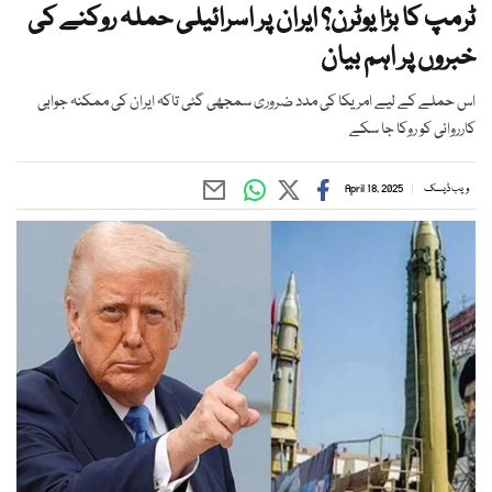
ٹرمپ کا بڑا یوٹرن؟ ایران پر اسرائیلی حملہ روکنے کی
خبروں پر اہم بیان
اس حملے کے لیے امریکا کی مدد ضروری سمجھی گئی تاکہ ایران کی ممکنہ جوابی
کارروائی کو روکا جا سکے
ویب ڈیسک
April 18, 2025