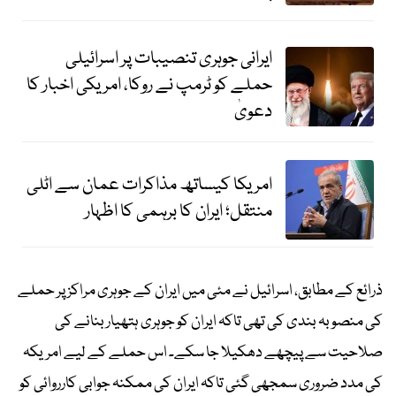
ایرانی جوہری تنصیبات پر اسرائیلی
حملے کو ٹرمپ نے روکا، امریکی اخبار کا
دعویٰ
امریکا کیساتھ مذاکرات عمان سے اٹلی
منتقل؛ ایران کا برہمی کا اظہار
ذرائع کے مطابق، اسرائیل نے مئی میں ایران کے جوہری مراکز پر حملے
کی منصوبہ بندی کی تھی تاکہ ایران کو جوہری ہتھیار بنانے کی
صلاحیت سے پیچھے دھکیلا جا سکے۔ اس حملے کے لیے امریکہ
کی مدد ضروری سمجھی گئی تاکہ ایران کی ممکنہ جوابی کارروائی کو