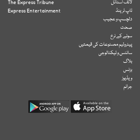
لائف اسٹائل
The Express Tribune
ٹاپ ٹرینڈ
Express Entertainment
دلچسپ و عجیب
صحت
سونے کے نرخ
پیٹرولیم مصنوعات کی قیمتیں
سائنس و ٹیکنالوجی
بلاگ
بزنس
ویڈیوز
جرائم