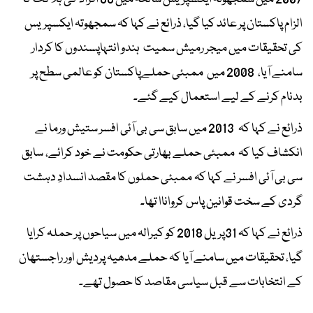
الزام پاکستان پر عائد کیا گیا، ذرائع نے کہا کہ سمجھوتہ ایکسپریس
کی تحقیقات میں میجر رمیش سمیت ہندو انتہاپسندوں کا کردار
سامنے آیا، 2008 میں ممبئی حملےپاکستان کو عالمی سطح پر
بدنام کرنے کے لیے استعمال کیے گئے۔
ذرائع نے کہا کہ 2013 میں سابق سی بی آئی افسر ستیش ورما نے
انکشاف کیا کہ ممبئی حملے بھارتی حکومت نے خود کرائے، سابق
سی بی آئی افسر نے کہا کہ ممبئی حملوں کا مقصد انسدادِ دہشت
گردی کے سخت قوانین پاس کرواناا تھا۔
ذرائع نے کہا کہ 31پریل 2018 کو کیرالہ میں سیاحوں پر حملہ کرایا
گیا، تحقیقات میں سامنے آیا کہ حملے مدھیہ پردیش اور راجستھان
کے انتخابات سے قبل سیاسی مقاصد کا حصول تھے۔