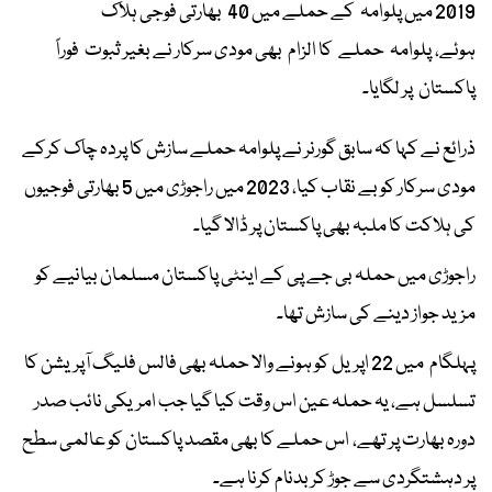
2019 میں پلوامہ کے حملے میں 40 بھارتی فوجی ہلاک
ہوئے، پلوامہ حملے کا الزام بھی مودی سرکار نے بغیر ثبوت فوراً
پاکستان پر لگایا۔
ذرائع نے کہا کہ سابق گورنر نے پلوامہ حملے سازش کا پردہ چاک کرکے
مودی سرکار کو بے نقاب کیا، 2023 میں راجوڑی میں 5 بھارتی فوجیوں
کی ہلاکت کا ملبہ بھی پاکستان پر ڈالا گیا۔
راجوڑی میں حملہ بی جے پی کے اینٹی پاکستان مسلمان بیانیے کو
مزید جواز دینے کی سازش تھا۔
پہلگام میں 22 اپریل کو ہونے والا حملہ بھی فالس فلیگ آپریشن کا
تسلسل ہے، یہ حملہ عین اس وقت کیا گیا جب امریکی نائب صدر
دورہ بھارت پر تھے، اس حملے کا بھی مقصد پاکستان کو عالمی سطح
پر دہشتگردی سے جوڑ کر بدنام کرنا ہے۔