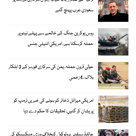
سعودی عرب پہنچ گئے
روس یوکرین جنگ کے خاتمے سے پہلے نیٹو پر
حملہ کرسکتا ہے، امریکی انٹیلی جنس
حوثی ڈرون حملہ، یمن کی سرکاری فورسز کے 3 اہلکار
ہلاک، 4 زخمی
امریکی میزائل ذخائر کم ہونے کی خبریں ٹرمپ کو
پریشان کر گئیں، تحقیقات کا حکم دے دیا
چائلڈ سیفٹی پروٹوکول کیخلاف ورزی، میکسیکو کی