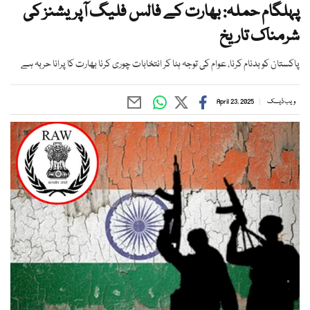
پہلگام حملہ: بھارت کے فالس فلیگ آپریشنز کی
شرمناک تاریخ
پاکستان کو بدنام کرنا، عوام کی توجہ ہٹا کر انتخابات چوری کرنا بھارت کا پرانا حربہ ہے
ویب ڈیسک
April 23, 2025