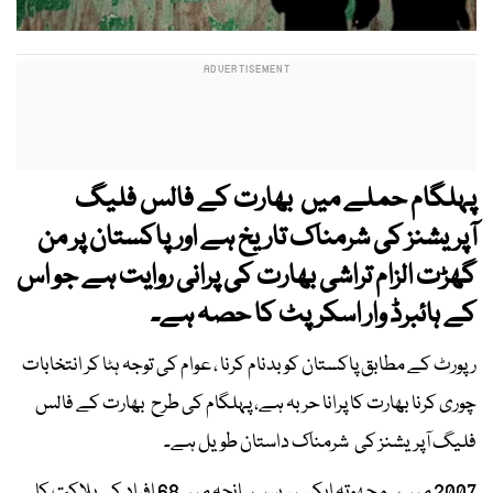
پہلگام حملے میں بھارت کے فالس فلیگ
آپریشنز کی شرمناک تاریخ ہے اور پاکستان پر من
گھڑت الزام تراشی بھارت کی پرانی روایت ہے جو اس
کے ہائبرڈ وار اسکرپٹ کا حصہ ہے
۔
رپورٹ کے مطابق پاکستان کو بدنام کرنا ، عوام کی توجہ ہٹا کر انتخابات
چوری کرنا بھارت کا پرانا حربہ ہے، پہلگام کی طرح بھارت کے فالس
فلیگ آپریشنز کی شرمناک داستان طویل ہے۔
2007 میں سمجھوتہ ایکسپریس سانحہ میں 68 افراد کی ہلاکت کا