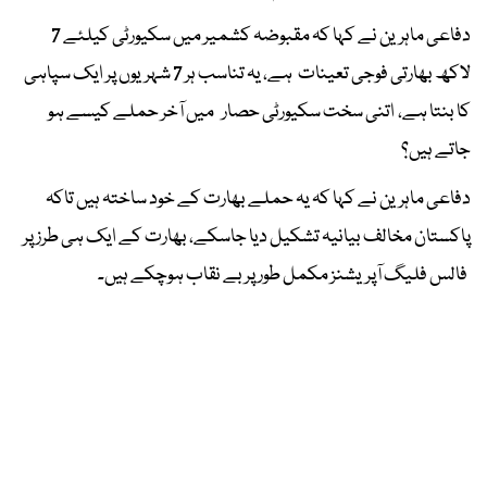
دفاعی ماہرین نے کہا کہ مقبوضہ کشمیر میں سکیورٹی کیلئے 7
لاکھ بھارتی فوجی تعینات ہے، یہ تناسب ہر 7 شہریوں پر ایک سپاہی
کا بنتا ہے، اتنی سخت سکیورٹی حصار میں آخر حملے کیسے ہو
جاتے ہیں؟
دفاعی ماہرین نے کہا کہ یہ حملے بھارت کے خود ساختہ ہیں تاکہ
پاکستان مخالف بیانیہ تشکیل دیا جاسکے، بھارت کے ایک ہی طرز پر
فالس فلیگ آپریشنز مکمل طور پر بے نقاب ہوچکے ہیں۔