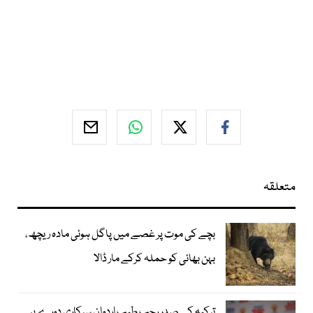
متعلقہ
بچے کی موت پر غصے میں پاگل ہوئی مادہ ریچھ،
بہن بھائی کو حملہ کرکے مار ڈالا
ترکیہ کے صدر رجب طیب اردوان سرکاری دورے پر