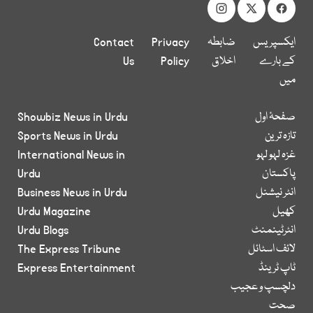
ایکسپریس
ضابطہ
Privacy
Contact
کے بارے
اخلاق
Policy
Us
میں
صفحۂ اول
Showbiz News in Urdu
تازہ ترین
Sports News in Urdu
غزہ لہو لہو
International News in
پاکستان
Urdu
انٹر نیشنل
Business News in Urdu
کھیل
Urdu Magazine
انٹرٹینمنٹ
Urdu Blogs
لائف اسٹائل
The Express Tribune
ٹاپ ٹرینڈ
Express Entertainment
دلچسپ و عجیب
صحت