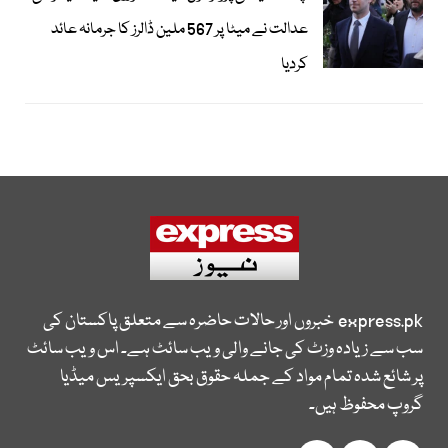
عدالت نے میٹا پر 567 ملین ڈالرز کا جرمانہ عائد
کردیا
express.pk
خبروں اور حالات حاضرہ سے متعلق پاکستان کی
سب سے زیادہ وزٹ کی جانے والی ویب سائٹ ہے۔ اس ویب سائٹ
پر شائع شدہ تمام مواد کے جملہ حقوق بحق ایکسپریس میڈیا
گروپ محفوظ ہیں۔