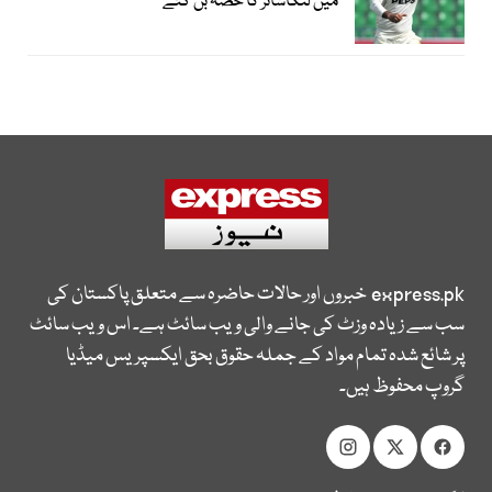
میں لنکاشائر کا حصہ بن گئے
express.pk
خبروں اور حالات حاضرہ سے متعلق پاکستان کی
سب سے زیادہ وزٹ کی جانے والی ویب سائٹ ہے۔ اس ویب سائٹ
پر شائع شدہ تمام مواد کے جملہ حقوق بحق ایکسپریس میڈیا
گروپ محفوظ ہیں۔