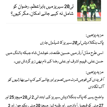
ٹی20 سیریز میں بابراعظم، رضوان کو
شامل نہ کیے جانے امکان، مگر کیوں؟
مزید پڑھیں:
پاک بنگلادیش ٹی20 سیریز کا شیڈول جاری
اسی طرح مڈل آرڈر میں حسین طلعت، خوشدل شاہ جبکہ بالنگ میں
حسن علی، فہیم اشرف اور علی رضا کے نام بھی زیر گردش ہیں۔
مزید پڑھیں:
آفریدی کی فوجی شرٹ میں تصویر اور چائے کے کپ نے بھارتیوں کو
آگ لگادی
واضح رہے کہ پاک بنگلادیش سیریز کے ابتدائی 2 ٹی20 میچز 25 اور
27 مئی کو فیصل آباد میں اور بقیہ تین میچز 30 مئی، یکم جون اور 3