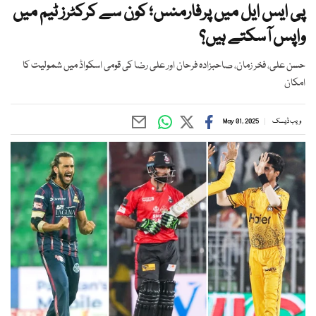
پی ایس ایل میں پرفارمنس؛ کون سے کرکٹرز ٹیم میں
واپس آسکتے ہیں؟
حسن علی، فخر زمان، صاحبزادہ فرحان اور علی رضا کی قومی اسکواڈ میں شمولیت کا
امکان
ویب ڈیسک
May 01, 2025