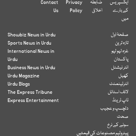
ایکسپریس
ضابطہ
Privacy
Contact
کے بارے
اخلاق
Policy
Us
میں
صفحۂ اول
Showbiz News in Urdu
تازہ ترین
Sports News in Urdu
غزہ لہو لہو
International News in
پاکستان
Urdu
انٹر نیشنل
Business News in Urdu
کھیل
Urdu Magazine
انٹرٹینمنٹ
Urdu Blogs
لائف اسٹائل
The Express Tribune
ٹاپ ٹرینڈ
Express Entertainment
دلچسپ و عجیب
صحت
سونے کے نرخ
پیٹرولیم مصنوعات کی قیمتیں