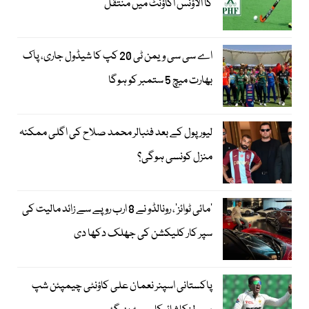
کا الاؤنس اکاؤنٹ میں منتقل
اے سی سی ویمن ٹی 20 کپ کا شیڈول جاری، پاک
بھارت میچ 5 ستمبر کو ہوگا
لیور پول کے بعد فٹبالر محمد صلاح کی اگلی ممکنہ
منزل کونسی ہوگی؟
’مائی ٹوائز‘، رونالڈو نے 8 ارب روپے سے زائد مالیت کی
سپر کار کلیکشن کی جھلک دکھا دی
پاکستانی اسپنر نعمان علی کاؤنٹی چیمپئن شپ