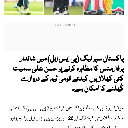
پاکستان سپر لیگ (پی ایس ایل) میں شاندار
پرفارمنس کا مظاہرہ کرنے پر حسن علی سمیت
کئی کھلاڑیوں کیلئے قومی ٹیم کے دروازے
کُھلنے کا امکان ہے۔
میڈیا رپورٹس کے مطابق پاکستان کرکٹ بورڈ (پی سی بی) کے اعلیٰ
حکام بنگلادیش کیخلاف ٹی20 سیریز میں پی ایس ایل پرفارمرز اور