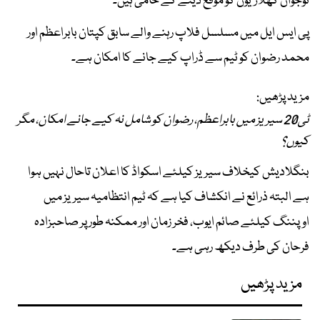
نوجوان کھلاڑیوں کو موقع دینے کے حامی ہیں۔
پی ایس ایل میں مسلسل فلاپ رہنے والے سابق کپتان بابراعظم اور
محمد رضوان کو ٹیم سے ڈراپ کیے جانے کا امکان ہے۔
مزید پڑھیں:
ٹی20 سیریز میں بابراعظم، رضوان کو شامل نہ کیے جانے امکان، مگر
کیوں؟
بنگلادیش کیخلاف سیریز کیلئے اسکواڈ کا اعلان تاحال نہیں ہوا
ہے البتہ ذرائع نے انکشاف کیا ہے کہ ٹیم انتظامیہ سیریز میں
اوپننگ کیلئے صائم ایوب، فخر زمان اور ممکنہ طور پر صاحبزادہ
فرحان کی طرف دیکھ رہی ہے۔
مزید پڑھیں