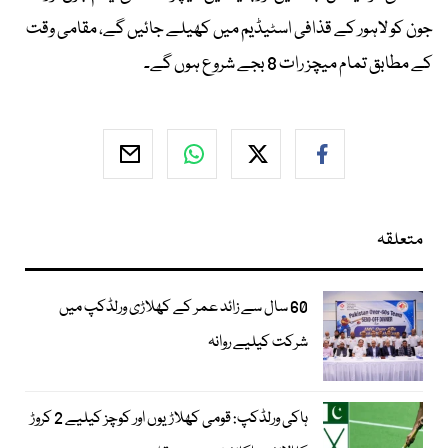
جون کو لاہور کے قذافی اسٹیڈیم میں کھیلے جائیں گے، مقامی وقت
کے مطابق تمام میچز رات 8 بجے شروع ہوں گے۔
متعلقہ
60 سال سے زائد عمر کے کھلاڑی ورلڈکپ میں
شرکت کیلیے روانہ
ہاکی ورلڈکپ: قومی کھلاڑیوں اور کوچز کیلیے 2 کروڑ