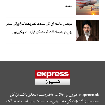
سامنا
مجتبیٰ خامنہ ای کی صحت تشویشناک؟ ایرانی صدر
بھی دوبدو ملاقات کو مشکل قرار دے چکے ہیں
express.pk
خبروں اور حالات حاضرہ سے متعلق پاکستان کی
سب سے زیادہ وزٹ کی جانے والی ویب سائٹ ہے۔ اس ویب سائٹ