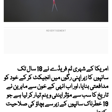
امریکا کے شہری ٹم فریڈے نے 18 سال تک
سانپوں کا زہر اپنی رگوں میں انجیکٹ کر کے خود کو
مدافعتی بنایا، اور اب انہی کے خون سے ماہرین نے
تاریخ کا سب سے مؤثر اینٹی وینم تیار کر لیا ہے جو
19 خطرناک سانپوں کے زہر سے بچاؤ کی صلاحیت