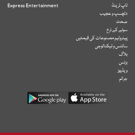
ٹاپ ٹرینڈ
Express Entertainment
دلچسپ و عجیب
صحت
سونے کے نرخ
پیٹرولیم مصنوعات کی قیمتیں
سائنس و ٹیکنالوجی
بلاگ
بزنس
ویڈیوز
جرائم