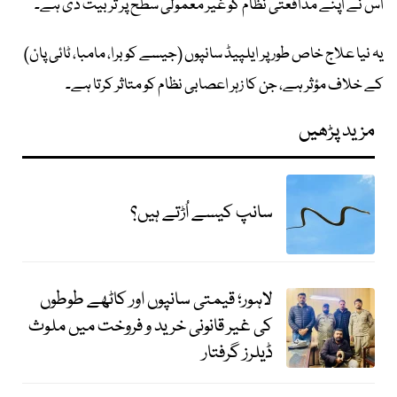
اس نے اپنے مدافعتی نظام کو غیر معمولی سطح پر تربیت دی ہے۔"
یہ نیا علاج خاص طور پر ایلپیڈ سانپوں (جیسے کوبرا، مامبا، ٹائی پان)
کے خلاف مؤثر ہے، جن کا زہر اعصابی نظام کو متاثر کرتا ہے۔
مزید پڑھیں
سانپ کیسے اُڑتے ہیں؟
لاہور؛ قیمتی سانپوں اور کاٹھے طوطوں
کی غیر قانونی خرید و فروخت میں ملوث
ڈیلرز گرفتار