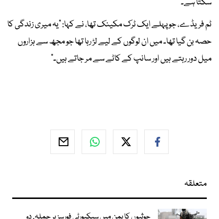
سکتا ہے۔
ٹم فریڈے، جو پہلے ایک ٹرک مکینک تھا، نے کہا: "یہ میری زندگی کا
حصہ بن گیا تھا۔ میں ان لوگوں کے لیے لڑ رہا تھا جو مجھ سے ہزاروں
میل دور رہتے ہیں اور سانپ کے کاٹے سے مر جاتے ہیں۔"
متعلقہ
حوثیوں کا یمن میں سیکیورٹی فورسز پر حملہ, دو