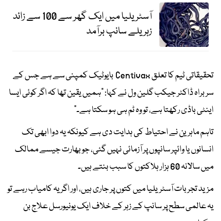
آسٹریلیا میں ایک گھر سے 100 سے زائد
زہریلے سانپ برآمد
تحقیقاتی ٹیم کا تعلق Centivax بایوٹیک کمپنی سے ہے جس کے
سربراہ ڈاکٹر جیکب گلین ول نے کہا: "ہمیں یقین تھا کہ اگر کوئی ایسا
اینٹی باڈی رکھتا ہے، تو وہ ٹم ہی ہو سکتا ہے۔"
تاہم ماہرین نے احتیاط کی ہدایت دی ہے کیونکہ یہ دوا ابھی تک
انسانوں یا وائپر سانپوں پر آزمائی نہیں گئی، جو بھارت جیسے ممالک
میں سالانہ 60 ہزار ہلاکتوں کا سبب بنتے ہیں۔
مزید تجربات آسٹریلیا میں کتوں پر جاری ہیں، اور اگر یہ کامیاب رہے تو
یہ عالمی سطح پر سانپ کے زہر کے خلاف ایک یونیورسل علاج بن