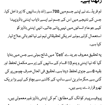
رکھتا ہے۔
ٹم فریڈے نے اپنے جسم میں 700 سے زائد بار سانپوں کا زہر داخل کیا،
جس کے نتیجے میں اس کے جسم نے ایسے نایاب اینٹی باڈیز پیدا
کیے جو عام انسانوں میں نہیں پائے جاتے۔ انہی اینٹی باڈیز کو
استعمال کرتے ہوئے امریکی تحقیقاتی ٹیم نے نیا تجرباتی علاج تیار
کیا ہے۔
یہ تحقیق معروف جریدے "Cell" میں شائع ہوئی ہے جس میں بتایا
گیا کہ نیا اینٹی وینم 13 اقسام کے سانپوں کے زہر سے مکمل تحفظ اور
بقیہ 6 سے جزوی تحفظ دیتا ہے۔ تحقیق فی الحال صرف چوہوں پر کی
گئی ہے، مگر ماہرین اسے سانپ کے کاٹنے سے بچاؤ کے لیے بڑا بریک
تھرو قرار دے رہے ہیں۔
پروفیسر پیٹر کوانگ کے مطابق: "ٹم کی اینٹی باڈیز غیر معمولی ہیں۔