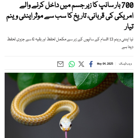
700 بار سانپ کا زہر جسم میں داخل کرنے والے
امریکی کی قربانی، تاریخ کا سب سے موثر اینٹی وینم
تیار
نیا اینٹی وینم 13 اقسام کے سانپوں کے زہر سے مکمل تحفظ اور بقیہ 6 سے جزوی تحفظ
دیتا ہے
ویب ڈیسک
May 04, 2025