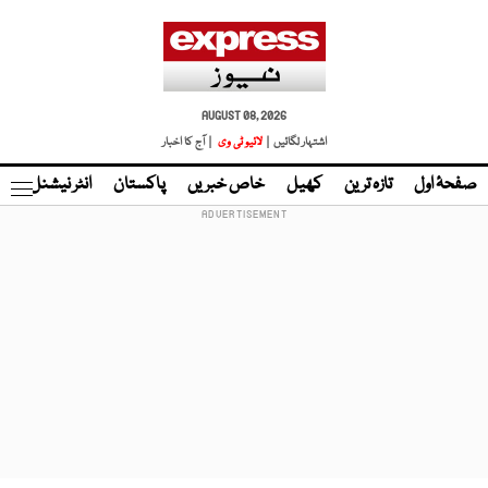
AUGUST 08, 2026
اشتہار لگائیں |
لائیو ٹی وی
| آج کا اخبار
صفحۂ اول
تازہ ترین
کھیل
خاص خبریں
پاکستان
انٹر نیشنل
ٹا