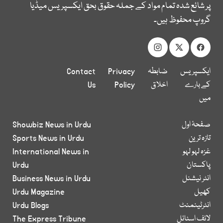
پر شائع شدہ تمام مواد کے جملہ حقوق بحق ایکسپریس میڈیا
گروپ محفوظ ہیں۔
ایکسپریس
ضابطہ
Privacy
Contact
کے بارے
اخلاق
Policy
Us
میں
صفحۂ اول
Showbiz News in Urdu
تازہ ترین
Sports News in Urdu
غزہ لہو لہو
International News in
پاکستان
Urdu
انٹر نیشنل
Business News in Urdu
کھیل
Urdu Magazine
انٹرٹینمنٹ
Urdu Blogs
لائف اسٹائل
The Express Tribune