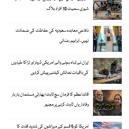
شہری سمیت 10 افراد ہلاک
دفاعی معاہدہ سعودیہ کی حفاظت کی ضمانت
نہیں، ابراہیم رضائی
ایران نے تباہ ہونے والے امریکی ڈرونز اور لڑاکا طیاروں
کی باقیات نمائش کیلئے پیش کردیں
قائداعظم کا فرمان سچ ثابت؛ بھارتی مسلمان بار بار
وفاداریاں ثابت کرنے پر مجبور
امریکا کو 5 قسم کے میزائلوں کی شدید قلت کا