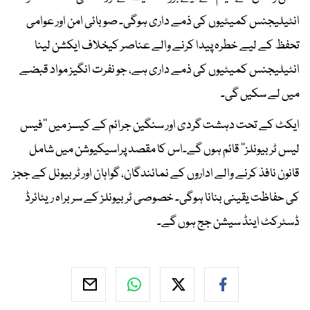
انٹیلیجنس کمیٹیوں کی ذمے داری ہوگی۔ صوبائی امن اور عوامی
تحفظ کے لیے خطرہ پیدا کرنے والے عناصر کیخلاف ایکشن لینا
انٹیلیجنس کمیٹیوں کی ذمے داری ہے، جو نفرت انگیز مواد قبضے
میں لے سکیں گی۔
ایکٹ کے تحت دہشت گردی اور سنگین جرائم کے کیسز میں ’’فیس
لیس ٹربیونلز‘‘ قائم ہوں گے۔اس کا مقصد پراسیکیوشن میں شامل
قانون نافذ کرنے والے اداروں کے نمائندگان، گواہان اور ٹربیونل کے ججز
کی حفاظت یقینی بنانا ہوگی۔ خصوصی ٹربیونلز کے سربراہ ریٹائرڈ
ڈسٹرکٹ اینڈ سیشن جج ہوں گے۔