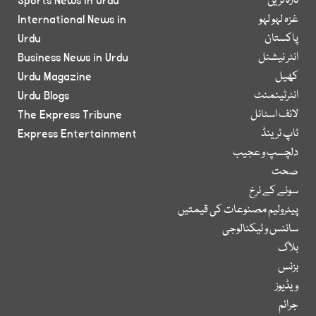
تازہ ترین
Sports News in Urdu
غزہ لہو لہو
International News in
پاکستان
Urdu
انٹر نیشنل
Business News in Urdu
کھیل
Urdu Magazine
انٹرٹینمنٹ
Urdu Blogs
لائف اسٹائل
The Express Tribune
ٹاپ ٹرینڈ
Express Entertainment
دلچسپ و عجیب
صحت
سونے کے نرخ
پیٹرولیم مصنوعات کی قیمتیں
سائنس و ٹیکنالوجی
بلاگ
بزنس
ویڈیوز
جرائم