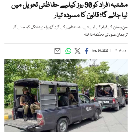
مشتبہ افراد کو 90 روز کیلیے حفاظتی تحویل میں
لیا جائے گا؛ قانون کا مسودہ تیار
امن و امان کے قیام کے لیے شرپسند عناصر کے گرد گھیرا مزید تنگ کیا جائے گا،
ترجمان صوبائی محکمہ داخلہ
ویب ڈیسک
May 06, 2025