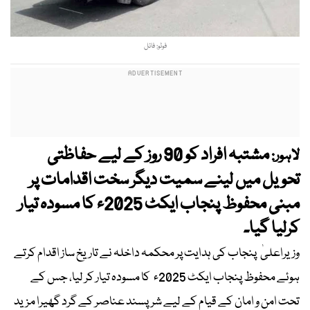
فوٹو: فائل
مشتبہ افراد کو 90 روز کے لیے حفاظتی
لاہور:
تحویل میں لینے سمیت دیگر سخت اقدامات پر
مبنی محفوظ پنجاب ایکٹ 2025ء کا مسودہ تیار
کرلیا گیا۔
وزیراعلیٰ پنجاب کی ہدایت پر محکمہ داخلہ نے تاریخ ساز اقدام کرتے
ہوئے محفوظ پنجاب ایکٹ 2025ء کا مسودہ تیار کر لیا، جس کے
تحت امن و امان کے قیام کے لیے شرپسند عناصر کے گرد گھیرا مزید