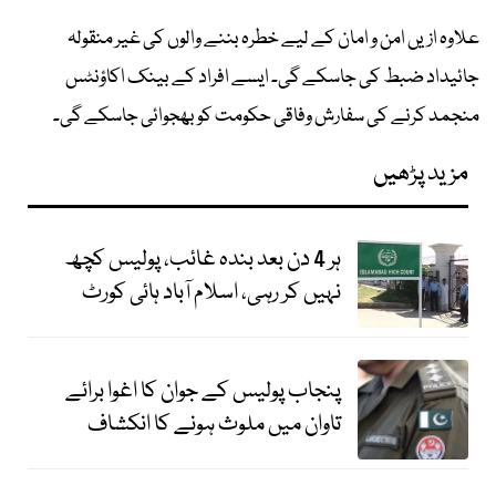
علاوہ ازیں امن و امان کے لیے خطرہ بننے والوں کی غیر منقولہ
جائیداد ضبط کی جاسکے گی۔ ایسے افراد کے بینک اکاؤنٹس
منجمد کرنے کی سفارش وفاقی حکومت کو بھجوائی جاسکے گی۔
مزید پڑھیں
ہر 4 دن بعد بندہ غائب، پولیس کچھ
نہیں کر رہی، اسلام آباد ہائی کورٹ
پنجاب پولیس کے جوان کا اغوا برائے
تاوان میں ملوث ہونے کا انکشاف