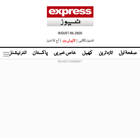
AUGUST 09, 2026
اشتہار لگائیں |
لائیو ٹی وی
| آج کا اخبار
صفحۂ اول
تازہ ترین
کھیل
خاص خبریں
پاکستان
انٹر نیشنل
ٹا