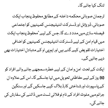
تنگ کیا جائے گا۔
ترجمان صوبائی محکمہ داخلہ کے مطابق محفوظ پنجاب ایکٹ
صوبائی، ڈویژنل اور ڈسٹرکٹ انٹیلیجنس کمیٹیوں کو اجتماعی
فیصلہ سازی میں مدد دے گا، جس کے لیے "محفوظ پنجاب ایکٹ
میں قیام امن کے لیے ڈسٹرکٹ انٹیلیجنس کمیٹیوں کو اضافی
اختیارات تفویض کیے گئے ہیں اور ایم پی او کے متبادل اختیارات بھی
دیے جائیں گے۔
ایکٹ کے تحت امن و امان کے لیے خطرہ سمجھے جانے والے افراد کو
90 روز کے لیے حفاظتی تحویل میں لیا جاسکے گا۔ اس کے علاوہ ان
کے پاسپورٹ اور شناختی کارڈ بلاک کیے جاسکیں گے اور سنگین
جرائم میں ملوث افراد کے نام نو فلائی لسٹ میں ڈالنے کی سفارش کی
جائے گی۔