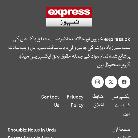
express.pk
خبروں اور حالات حاضرہ سے متعلق پاکستان کی
سب سے زیادہ وزٹ کی جانے والی ویب سائٹ ہے۔ اس ویب سائٹ
پر شائع شدہ تمام مواد کے جملہ حقوق بحق ایکسپریس میڈیا
گروپ محفوظ ہیں۔
ایکسپریس
ضابطہ
Privacy
Contact
کے بارے
اخلاق
Policy
Us
میں
صفحۂ اول
Showbiz News in Urdu