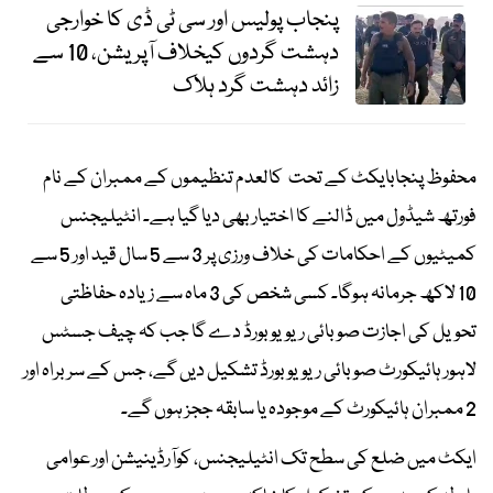
پنجاب پولیس اور سی ٹی ڈی کا خوارجی
دہشت گردوں کیخلاف آپریشن، 10 سے
زائد دہشت گرد ہلاک
محفوظ پنجابایکٹ کے تحت کالعدم تنظیموں کے ممبران کے نام
فورتھ شیڈول میں ڈالنے کا اختیار بھی دیا گیا ہے۔ انٹیلیجنس
کمیٹیوں کے احکامات کی خلاف ورزی پر 3 سے 5 سال قید اور 5 سے
10 لاکھ جرمانہ ہوگا۔ کسی شخص کی 3 ماہ سے زیادہ حفاظتی
تحویل کی اجازت صوبائی ریویو بورڈ دے گا جب کہ چیف جسٹس
لاہور ہائیکورٹ صوبائی ریویو بورڈ تشکیل دیں گے، جس کے سربراہ اور
2 ممبران ہائیکورٹ کے موجودہ یا سابقہ ججز ہوں گے۔
ایکٹ میں ضلع کی سطح تک انٹیلیجنس، کوآرڈینیشن اور عوامی