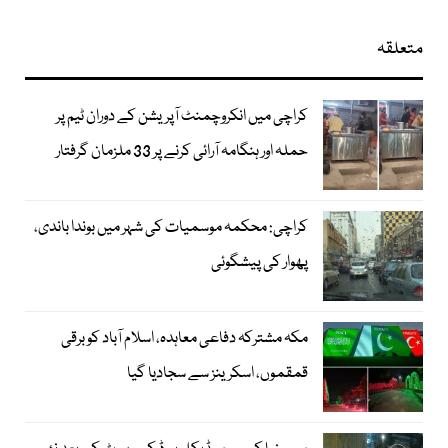
متعلقہ
کراچی میں انکروچمنٹ آپریشن کے دوران ٹیم پر
حملہ اور ہنگامہ آرائی کرنے پر 33 ملزمان گرفتار
کراچی: محکمہ موسمیات کی شہر میں بوندا باندی،
پھوار کی پیشگوئی
مکہ مشترکہ دفاعی معاہدہ، اسلام آباد کو برقی
قمقموں، اسکرینز سے سجادیا گیا