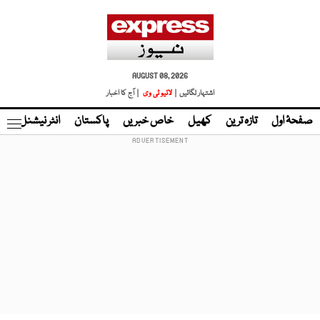
AUGUST 08, 2026
اشتہار لگائیں |
لائیو ٹی وی
| آج کا اخبار
صفحۂ اول
تازہ ترین
کھیل
خاص خبریں
پاکستان
انٹر نیشنل
ٹا