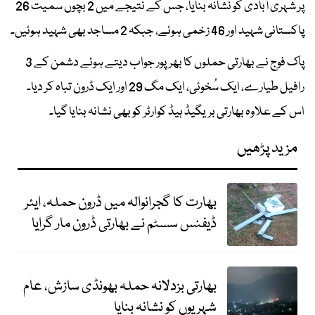
پر شہری آبادی کو نشانہ بنایا، جس کے نتیجے میں 2 بچوں سمیت 26
پاکستانی شہید اور 46 زخمی ہوئے، جبکہ 2 مساجد بھی شہید ہوئیں۔
پاک فوج نے بھارتی حملوں کا بھرپور جواب دیتے ہوئے دشمن کے 3
رافیل طیارے، ایک سُخوئی، ایک مگ 29 اور ایک ڈرون تباہ کر دیا۔
اس کے علاوہ بھارتی بریگیڈ ہیڈ کوارٹر کو بھی نشانہ بنایا گیا۔
مزید پڑھیں
بھارت کا گجرانوالہ میں ڈرون حملہ، ایئر
ڈیفنس سسٹم نے بھارتی ڈرون مار گرایا
بھارتی بزدلانہ حملہ بھونڈی سازش، عام
شہریوں کو نشانہ بنایا