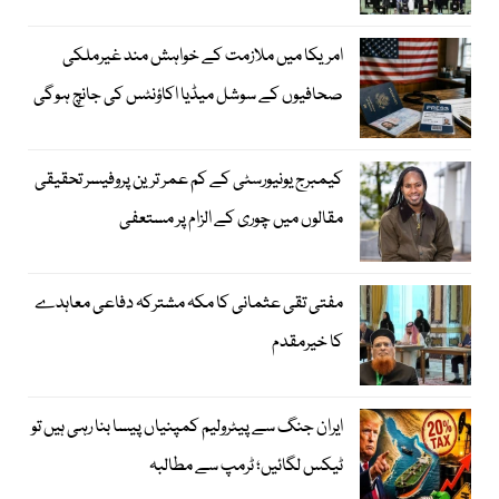
امریکا میں ملازمت کے خواہش مند غیرملکی
صحافیوں کے سوشل میڈیا اکاؤنٹس کی جانچ ہوگی
کیمبرج یونیورسٹی کے کم عمر ترین پروفیسر تحقیقی
مقالوں میں چوری کے الزام پر مستعفی
مفتی تقی عثمانی کا مکہ مشترکہ دفاعی معاہدے
کا خیرمقدم
ایران جنگ سے پیٹرولیم کمپنیاں پیسا بنا رہی ہیں تو
ٹیکس لگائیں؛ ٹرمپ سے مطالبہ