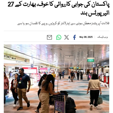
پاکستان کی جوابی کارروائی کا خوف، بھارت کے 27
ائیرپورٹس بند
فلائٹ آپریشنز معطل ہونے سے ایئرلائنز کو کروڑوں روپے کا نقصان ہو رہا ہے
ویب ڈیسک
May 08, 2025