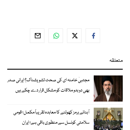
متعلقہ
مجتبیٰ خامنہ ای کی صحت تشویشناک؟ ایرانی صدر
بھی دوبدو ملاقات کو مشکل قرار دے چکے ہیں
آبنائے ہرمز کھولنے کا معاہدہ تقریباً مکمل؛ قومی
سلامتی کونسل سے منظوری باقی ہے؛ ایران