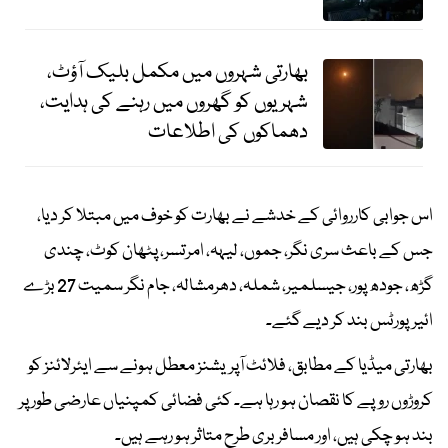
بھارتی شہروں میں مکمل بلیک آؤٹ،
شہریوں کو گھروں میں رہنے کی ہدایت،
دھماکوں کی اطلاعات
اس جوابی کارروائی کے خدشے نے بھارت کو خوف میں مبتلا کر دیا،
جس کے باعث سری نگر، جموں، لیہہ، امرتسر، پٹھان کوٹ، چندی
گڑھ، جودھ پور، جیسلمیر، شملہ، دھرمشالہ، جام نگر سمیت 27 بڑے
ائیرپورٹس بند کر دیے گئے۔
بھارتی میڈیا کے مطابق، فلائٹ آپریشنز معطل ہونے سے ایئرلائنز کو
کروڑوں روپے کا نقصان ہو رہا ہے۔ کئی فضائی کمپنیاں عارضی طور پر
بند ہو چکی ہیں، اور مسافر بری طرح متاثر ہو رہے ہیں۔