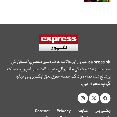
express.pk
خبروں اور حالات حاضرہ سے متعلق پاکستان کی
سب سے زیادہ وزٹ کی جانے والی ویب سائٹ ہے۔ اس ویب سائٹ
پر شائع شدہ تمام مواد کے جملہ حقوق بحق ایکسپریس میڈیا
گروپ محفوظ ہیں۔
ایکسپریس
ضابطہ
Privacy
Contact