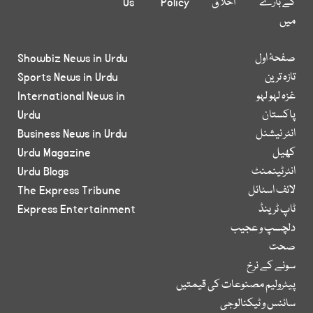
کے بارے
اخلاق
Policy
Us
میں
صفحۂ اول
Showbiz News in Urdu
تازہ ترین
Sports News in Urdu
غزہ لہو لہو
International News in
پاکستان
Urdu
انٹر نیشنل
Business News in Urdu
کھیل
Urdu Magazine
انٹرٹینمنٹ
Urdu Blogs
لائف اسٹائل
The Express Tribune
ٹاپ ٹرینڈ
Express Entertainment
دلچسپ و عجیب
صحت
سونے کے نرخ
پیٹرولیم مصنوعات کی قیمتیں
سائنس و ٹیکنالوجی