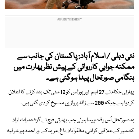
نئی دہلی / اسلام آباد: پاکستان کی جانب سے
ممکنہ جوابی کارروائی کے پیش نظر بھارت میں
ہنگامی صورتحال پیدا ہوگئی ہے۔
بھارتی حکام نے 27 اہم ائیرپورٹس کو 10 مئی تک بند کرنے کا اعلان
کر دیا ہے جبکہ 200 سے زائد پروازیں منسوخ کر دی گئی ہیں۔
یہ صورتحال اُس وقت پیدا ہوئی جب بھارتی فوج نے گزشتہ رات آزاد
کشمیر کے علاقوں کوٹلی، مظفرآباد، باغ، مریدکے اور احمد پور شرقیہ