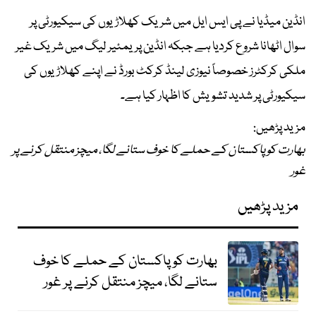
انڈین میڈیا نے پی ایس ایل میں شریک کھلاڑیوں کی سیکیورٹی پر
سوال اٹھانا شروع کردیا ہے جبکہ انڈین پریمئیر لیگ میں شریک غیر
ملکی کرکٹرز خصوصاً نیوزی لینڈ کرکٹ بورڈ نے اپنے کھلاڑیوں کی
سیکیورٹی پر شدید تشویش کا اظہار کیا ہے۔
مزید پڑھیں:
بھارت کو پاکستان کے حملے کا خوف ستانے لگا، میچز منتقل کرنے پر
غور
مزید پڑھیں
بھارت کو پاکستان کے حملے کا خوف
ستانے لگا، میچز منتقل کرنے پر غور