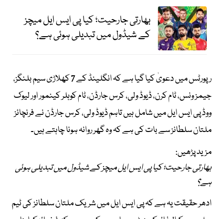
بھارتی جارحیت؛ کیا پی ایس ایل میچز
کے شیڈول میں تبدیلی ہوئی ہے؟
رپورٹس میں دعویٰ کیا گیا ہے کہ انگلینڈ کے 7 کھلاڑی سیم بلنگز،
جیمز ونس، ٹام کرن، ڈیوڈ ولی، کرس جارڈن، ٹام کوہلر کینمور اور لیوک
ووڈ پی ایس ایل میں شامل ہیں تاہم ڈیوڈ ولی، کرس جارڈن نے فرنچائز
ملتان سلطانز سے بات کی ہے کہ وہ گھر روانہ ہونا چاہتے ہیں۔
مزید پڑھیں:
بھارتی جارحیت؛ کیا پی ایس ایل میچز کے شیڈول میں تبدیلی ہوئی
ہے؟
ادھر حقیقت یہ ہے کہ پی ایس ایل میں شریک ملتان سلطانز کی ٹیم