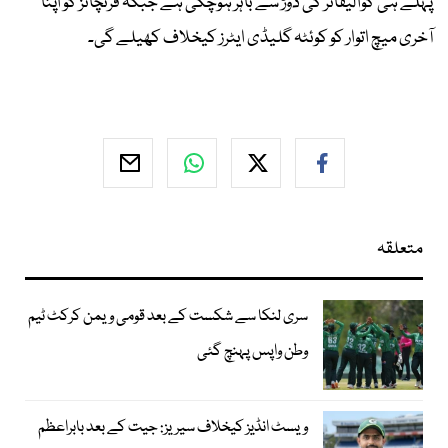
پہلے ہی کوالیفائر کی دوڑ سے باہر ہوچکی ہے جبکہ فرنچائز کو اپنا
آخری میچ اتوار کو کوئٹہ گلیڈی ایٹرز کیخلاف کھیلے گی۔
متعلقہ
سری لنکا سے شکست کے بعد قومی ویمن کرکٹ ٹیم
وطن واپس پہنچ گئی
ویسٹ انڈیز کیخلاف سیریز: جیت کے بعد بابراعظم