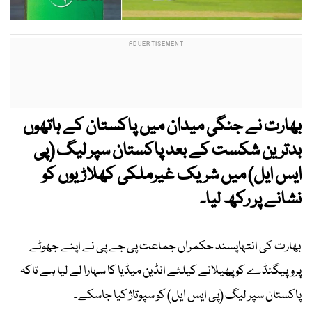
بھارت نے جنگی میدان میں پاکستان کے ہاتھوں
بدترین شکست کے بعد پاکستان سپر لیگ (پی
ایس ایل) میں شریک غیرملکی کھلاڑیوں کو
نشانے پر رکھ لیا۔
بھارت کی انتہاپسند حکمراں جماعت پی جے پی نے اپنے جھوٹے
پروپیگنڈے کو پھیلانے کیلئے انڈین میڈیا کا سہارا لے لیا ہے تاکہ
پاکستان سپر لیگ (پی ایس ایل) کو سپوتاژ کیا جاسکے۔