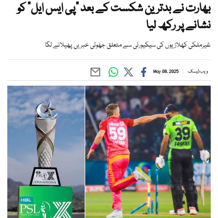
بھارت نے بدترین شکست کے بعد "پی ایس ایل" کو
نشانے پر رکھ لیا
غیرملکی کھلاڑیوں کی سیکیورٹی سے متعلق جھوٹی خبریں پھیلانے لگا
ویب ڈیسک
May 08, 2025