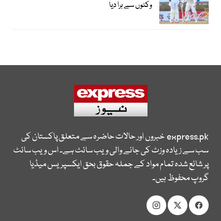
وکٹوں سے ہرا دیا
express.pk
خبروں اور حالات حاضرہ سے متعلق پاکستان کی
سب سے زیادہ وزٹ کی جانے والی ویب سائٹ ہے۔ اس ویب سائٹ
پر شائع شدہ تمام مواد کے جملہ حقوق بحق ایکسپریس میڈیا
گروپ محفوظ ہیں۔