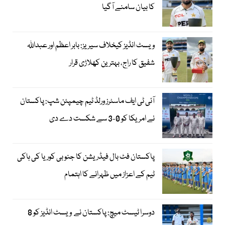
کا بیان سامنے آگیا
ویسٹ انڈیز کیخلاف سیریز: بابر اعظم اور عبداللہ
شفیق کا راج، بہترین کھلاڑی قرار
آئی ٹی ایف ماسٹرز ورلڈ ٹیم چیمپئن شپ: پاکستان
نے امریکا کو 0-3 سے شکست دے دی
پاکستان فٹ بال فیڈریشن کا جنوبی کوریا کی ہاکی
ٹیم کے اعزاز میں ظہرانے کا اہتمام
دوسرا ٹیسٹ میچ: پاکستان نے ویسٹ انڈیز کو 8