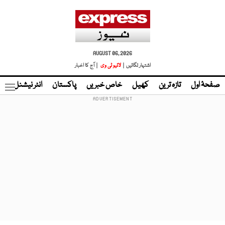
AUGUST 06, 2026
اشتہار لگائیں |
لائیو ٹی وی
| آج کا اخبار
صفحۂ اول
تازہ ترین
کھیل
خاص خبریں
پاکستان
انٹر نیشنل
ٹا