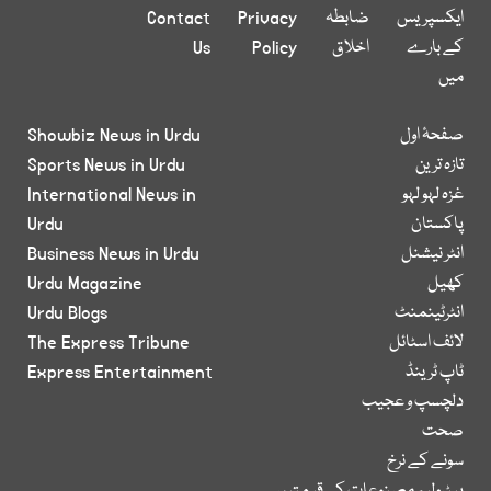
ایکسپریس
ضابطہ
Privacy
Contact
کے بارے
اخلاق
Policy
Us
میں
صفحۂ اول
Showbiz News in Urdu
تازہ ترین
Sports News in Urdu
غزہ لہو لہو
International News in
پاکستان
Urdu
انٹر نیشنل
Business News in Urdu
کھیل
Urdu Magazine
انٹرٹینمنٹ
Urdu Blogs
لائف اسٹائل
The Express Tribune
ٹاپ ٹرینڈ
Express Entertainment
دلچسپ و عجیب
صحت
سونے کے نرخ