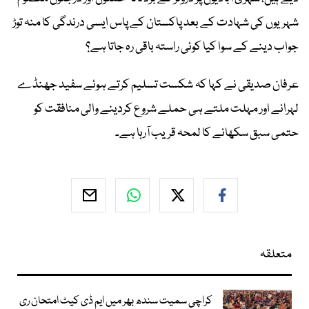
شہریوں کی شہادت کے بعد پاکستان کے پاس ایسی درندگی کا منہ توڑ
جواب دینے کے سوا کیا کوئی راستہ باقی رہ جاتا ہے؟
عرفان صدیقی نے کہا کہ شکست تسلیم کرتے ہوئے سفید جھنڈے
لہرانے اور مہلت ملتے ہی حملے شروع کردینے والی منافقت کو
حتمی سبق سکھانے کا لمحہ قریب آرہا ہے۔
متعلقہ
کراچی سمیت سندھ بھر میں ایم ڈی کیٹ امتحان ری