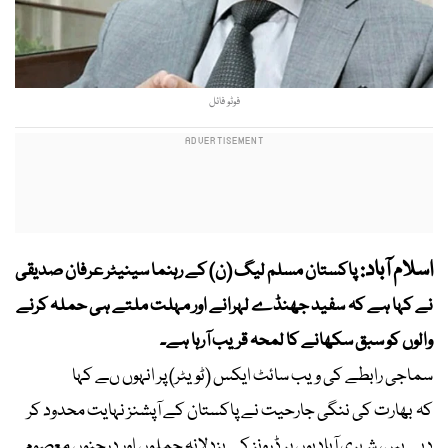
فوٹو فائل
اسلام آباد:
پاکستان مسلم لیگ (ن) کے رہنما سینیٹر عرفان صدیقی
نے کہا ہے کہ سفید جھنڈے لہرانے اور مہلت ملتے ہی حملہ کرنے
والوں کو سبق سکھانے کا لمحہ قریب آرہا ہے۔
سماجی رابطے کی ویب سائٹ ایکس (ٹویٹر) پر انہوں ںے کہا
کہ ‏بھارت کی ننگی جارحیت نے پاکستان کے آپشنز نہایت محدود کر
دیے ہیں، شہری آبادیوں پر ڈرونز کے بزدلانہ حملوں اور درجنوں معصوم