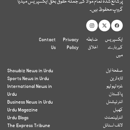
پر شائع شدہ تمام مواد کے جملہ حقوق بحق ایکسپریس میڈیا
گروپ محفوظ ہیں۔
ایکسپریس
ضابطہ
Privacy
Contact
کے بارے
اخلاق
Policy
Us
میں
صفحۂ اول
Showbiz News in Urdu
تازہ ترین
Sports News in Urdu
غزہ لہو لہو
International News in
پاکستان
Urdu
انٹر نیشنل
Business News in Urdu
کھیل
Urdu Magazine
انٹرٹینمنٹ
Urdu Blogs
لائف اسٹائل
The Express Tribune