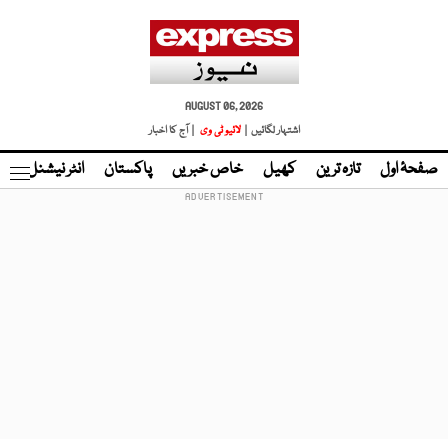
AUGUST 06, 2026
اشتہار لگائیں |
لائیو ٹی وی
| آج کا اخبار
صفحۂ اول
تازہ ترین
کھیل
خاص خبریں
پاکستان
انٹر نیشنل
ٹا