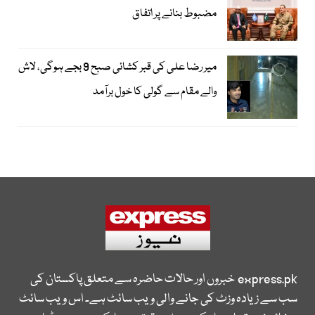
مضبوط بنانے پر اتفاق
میر رضا علی کی قبر کشائی صبح 9 بجے ہوگی، لاش
والے مقام سے گولی کا خول برآمد
express.pk
خبروں اور حالات حاضرہ سے متعلق پاکستان کی
سب سے زیادہ وزٹ کی جانے والی ویب سائٹ ہے۔ اس ویب سائٹ