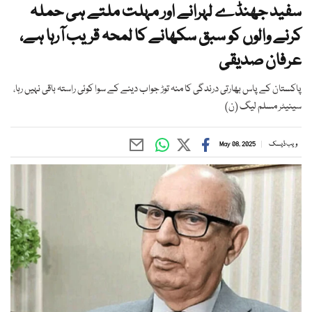
سفید جھنڈے لہرانے اور مہلت ملتے ہی حملہ
کرنے والوں کو سبق سکھانے کا لمحہ قریب آرہا ہے،
عرفان صدیقی
پاکستان کے پاس بھارتی درندگی کا منہ توڑ جواب دینے کے سوا کوئی راستہ باقی نہیں رہا،
سینیٹر مسلم لیگ (ن)
ویب ڈیسک
May 08, 2025