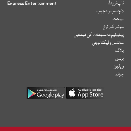
ٹاپ ٹرینڈ
Express Entertainment
دلچسپ و عجیب
صحت
سونے کے نرخ
پیٹرولیم مصنوعات کی قیمتیں
سائنس و ٹیکنالوجی
بلاگ
بزنس
ویڈیوز
جرائم