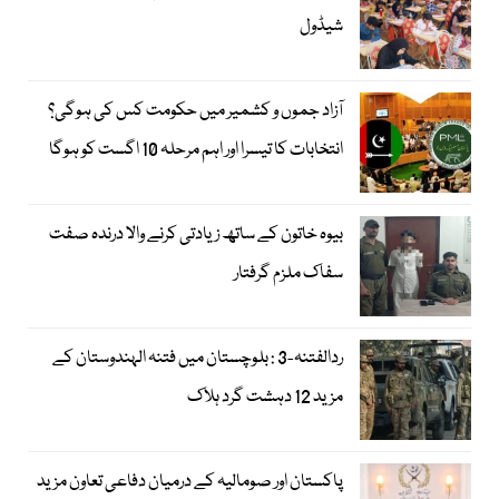
شیڈول
آزاد جموں و کشمیر میں حکومت کس کی ہوگی؟
انتخابات کا تیسرا اور اہم مرحلہ 10 اگست کو ہوگا
بیوہ خاتون کے ساتھ زیادتی کرنے والا درندہ صفت
سفاک ملزم گرفتار
ردالفتنہ-3 : بلوچستان میں فتنہ الہندوستان کے
مزید 12 دہشت گرد ہلاک
پاکستان اور صومالیہ کے درمیان دفاعی تعاون مزید